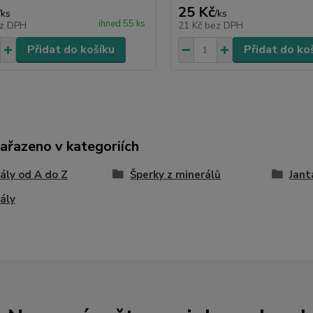
25 Kč
/
ks
/
ks
ihned 55 ks
z DPH
21 Kč
bez DPH
Přidat do košíku
Přidat do ko
zařazeno v kategoriích
ály od A do Z
Šperky z minerálů
Jant
ály