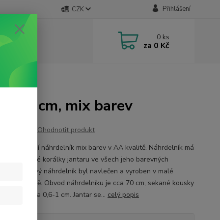
Přihlášení
CZK
0
ks
za
0 Kč
m, mix barev
hý 70 cm, mix barev
Ohodnotit produkt
ový elegantní náhrdelník mix barev v AA kvalitě. Náhrdelník má
ou navlečené korálky jantaru ve všech jeho barevných
ech. Jantarový náhrdelník byl navlečen a vyroben v malé
é firmě v Litvě. Obvod náhrdelníku je cca 70 cm, sekané kousky
 velikosti cca 0,6-1 cm. Jantar se...
celý popis