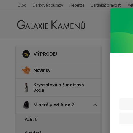
Blog
Dárkové poukazy
Recenze
Certifikát pravosti
Ve
Úvod
M
VÝPRODEJ
Jant
Novinky
Novinka
Krystalová a šungitová
voda
Minerály od A do Z
Achát
Ametyst