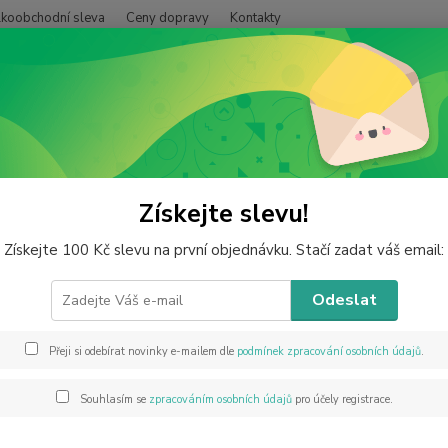
lkoobchodní sleva
Ceny dopravy
Kontakty
Hledat
inerály od A do Z
Jantar
Jantarový elegantní náhrdelník dlouhý 70 c
arový elegantní náhrdelník dlou
Získejte slevu!
Získejte 100 Kč slevu na první objednávku. Stačí zadat váš email:
Akce
Odeslat
Jantar
za seb
odstín
Přeji si odebírat novinky e-mailem dle
podmínek zpracování osobních údajů
.
rodinn
jsou ve
Souhlasím se
zpracováním osobních údajů
pro účely registrace.