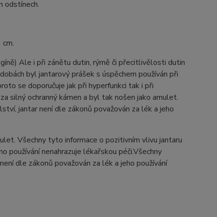
h odstínech.
1 cm.
íně) Ale i při zánětu dutin, rýmě či přecitlivělosti dutin
ch dobách byl jantarový prášek s úspěchem používán při
proto se doporučuje jak při hyperfunkci tak i při
 za silný ochranný kámen a byl tak nošen jako amulet.
lství, jantar není dle zákonů považován za lék a jeho
let. Všechny tyto informace o pozitivním vlivu jantaru
jeho používání nenahrazuje lékařskou péči.Všechny
r není dle zákonů považován za lék a jeho používání