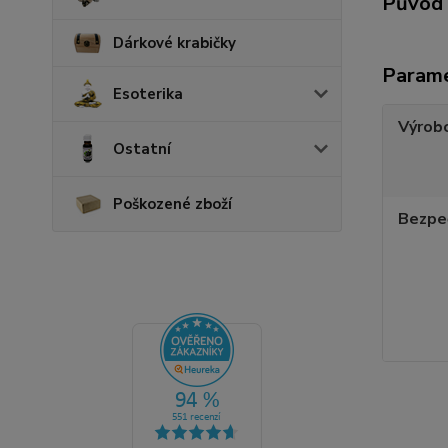
Původ 
Dárkové krabičky
Param
Esoterika
Výrob
Ostatní
Poškozené zboží
Bezpe