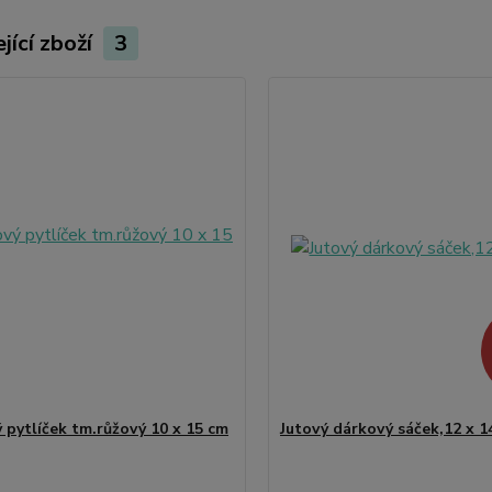
jící zboží
3
 pytlíček tm.růžový 10 x 15 cm
Jutový dárkový sáček,12 x 1