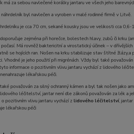
k má za sebou navlečené korálky jantaru ve všech jeho barevnýc
 náhrdelník byl navlečen a vyroben v malé rodinné firmě v Litvě.
rdelníku je cca 70 cm, sekané kousky jsou ve velikosti cca 0,6-
 doporučuje zejména při horečce, bolestech hlavy, zubů či krku (ang
počasí. Má rovněž baktericitní a virostatický účinek – v dřívější
tně se hojících ran. Nošen na krku stabilizuje stav štítné žlázy,a 
i. Vhodné je jeho použití při migrénách. Vždy byl také považován
yto informace o pozitivním vlivu jantaru vychází z lidového léčite
 nenahrazuje lékařskou péči.
také považován za silný ochranný kámen a byl tak nošen jako amu
 lidového léčitelství, jantar není dle zákonů považován za lék a 
 o pozitivním vlivu jantaru vychází z
lidového léčitelství
, janta
je lékařskou péči