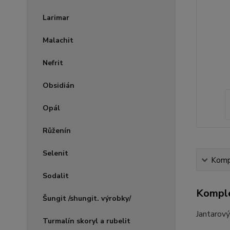
Larimar
Malachit
Nefrit
Obsidián
Opál
Růženín
Selenit
Kompl
Sodalit
Komple
Šungit /shungit. výrobky/
Jantarový
Turmalín skoryl a rubelit