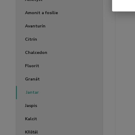
Amonit a fosílie
Avanturín
Citrín
Chalcedon
Fluorit
Granát
Jantar
Jaspis
Kalcit
Křišťál