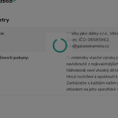
zboží
etry
ce
Hračky jako dárky s.r.o., Vi
Žatec, IČO: 08585962,
info@galaxiekamenu.cz
čností pokyny
Náhrdelníky vlastní výroby j
navléknuté z nejkvalitnějšíc
Náhrdelník není vhodný dět
Hrozí roztržení a spolknutí k
Zacházejte s každým našim
ohledem na jeho specifické 