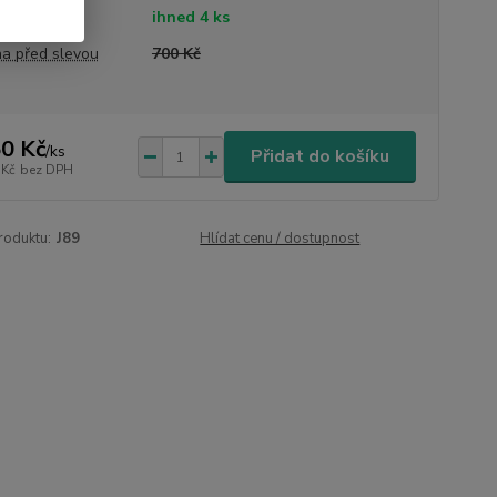
tupnost
ihned 4 ks
a před slevou
700 Kč
0 Kč
/
ks
Přidat do košíku
 Kč
bez DPH
roduktu:
J89
Hlídat cenu / dostupnost