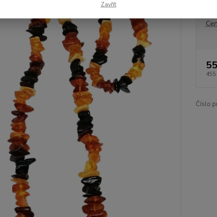
Zavřít
Dos
Cen
55
455
Číslo p