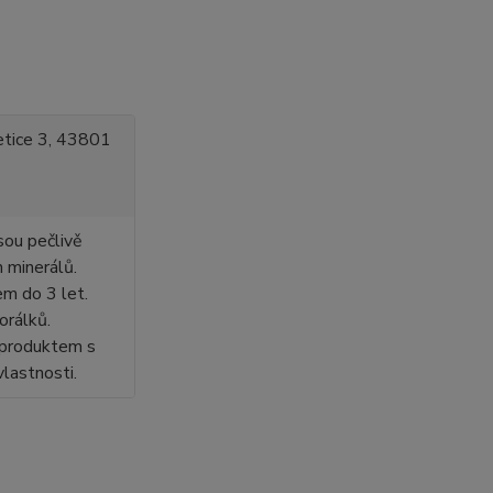
kletice 3, 43801
sou pečlivě
h minerálů.
em do 3 let.
orálků.
 produktem s
vlastnosti.