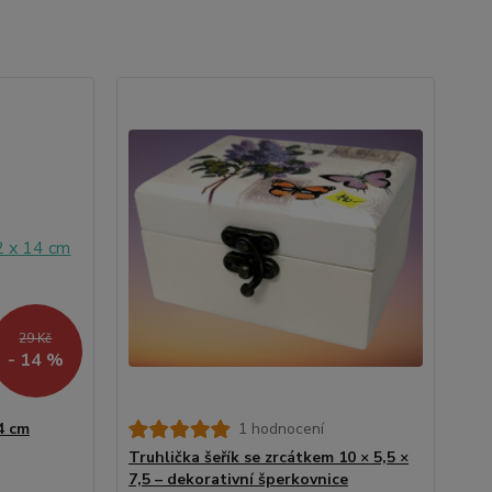
29 Kč
- 14 %
4 cm
1 hodnocení
Truhlička šeřík se zrcátkem 10 × 5,5 ×
7,5 – dekorativní šperkovnice