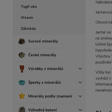
Náhrdelní
Tygří oko
Jantarový
Vltavín
Obvod náh
Záhněda
Jantar se
na změny 
Surové minerály
léčení špa
hypofunkc
České minerály
Všechny t
používání
Výrobky z minerálů
Vždy byl 
vychází z
Šperky z minerálů
informace
nenahrazu
Minerály podle znamení
Výhodná balení