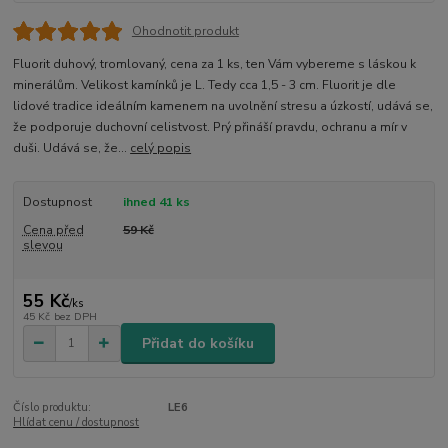
Ohodnotit produkt
Fluorit duhový, tromlovaný, cena za 1 ks, ten Vám vybereme s láskou k
minerálům. Velikost kamínků je L. Tedy cca 1,5 - 3 cm. Fluorit je dle
lidové tradice ideálním kamenem na uvolnění stresu a úzkostí, udává se,
že podporuje duchovní celistvost. Prý přináší pravdu, ochranu a mír v
duši. Udává se, že...
celý popis
Dostupnost
ihned 41 ks
Cena před
59 Kč
slevou
55 Kč
/
ks
45 Kč
bez DPH
Přidat do košíku
Číslo produktu:
LE6
Hlídat cenu / dostupnost