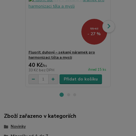
55 Kč
- 27 %
Fluorit duhový – sekaný náramek pro
Fluoritový n
harmonizaci těla a mysli
krystal pro
40 Kč
110 Kč
/
ks
/
ks
ihned 15 ks
33 Kč
bez DPH
91 Kč
bez D
Přidat do košíku
Zboží zařazeno v kategoriích
Novinky