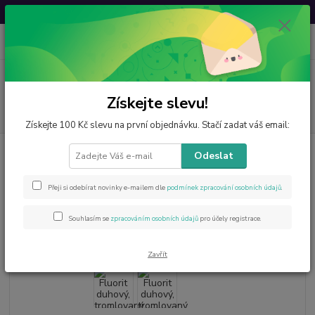
Svatovavřinecká sleva: 20 % s kódem
VAVRINEC20
0
ks
CZK
za
0 Kč
Menu
Získejte slevu!
Hledat
Získejte 100 Kč slevu na první objednávku. Stačí zadat váš email:
Úvod
Minerály od A do Z
Fluorit
Fluorit duhový, tromlovaný v AA
Odeslat
kvalitě
Fluorit duhový, tromlovaný v AA
Přeji si odebírat novinky e-mailem dle
podmínek zpracování osobních údajů
.
kvalitě
Souhlasím se
zpracováním osobních údajů
pro účely registrace.
- 7 %
Zavřít