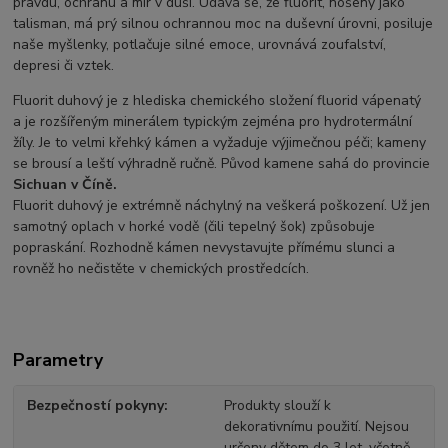
pravdu, ochranu a mír v duši. Udává se, že fluorit, nošený jako
talisman, má prý silnou ochrannou moc na duševní úrovni, posiluje
naše myšlenky, potlačuje silné emoce, urovnává zoufalství,
depresi či vztek.
Fluorit duhový je z hlediska chemického složení fluorid vápenatý
a je rozšířeným minerálem typickým zejména pro hydrotermální
žíly. Je to velmi křehký kámen a vyžaduje výjimečnou péči; kameny
se brousí a leští výhradně ručně. Původ kamene sahá do provincie
Sichuan v Číně.
Fluorit duhový je extrémně náchylný na veškerá poškození. Už jen
samotný oplach v horké vodě (čili tepelný šok) způsobuje
popraskání. Rozhodně kámen nevystavujte přímému slunci a
rovněž ho nečistěte v chemických prostředcích.
Parametry
Bezpečností pokyny
Produkty slouží k
dekorativnímu použití. Nejsou
určeny dětem do 3 let, včetně