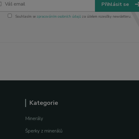
Přihlásit se
Souhlasím se
zpracováním osobních údajů
za účelem rozesílky newsletteru.
Kategorie
Minerály
Šperky z minerálů