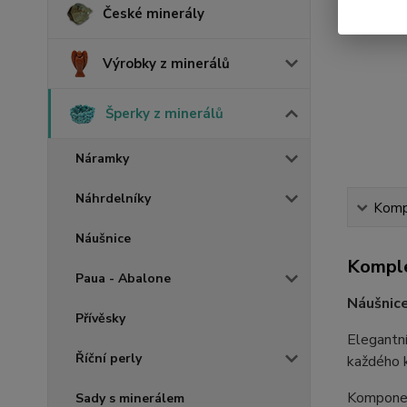
České minerály
Výrobky z minerálů
Šperky z minerálů
Náramky
Náhrdelníky
Kompl
Náušnice
Komple
Paua - Abalone
Náušnice
Přívěsky
Elegantn
Říční perly
každého k
Komponen
Sady s minerálem