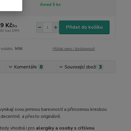
tupnost
ihned 5 ks
9 Kč
/
ks
Přidat do košíku
 Kč
bez DPH
roduktu:
N96
Hlídat cenu / dostupnost
Komentáře
0
Související zboží
3
vynikají svou jemnou barevností a přirozenou kresbou
 decentně, a přesto originálně.
 tedy vhodná i pro
alergiky a osoby s citlivou