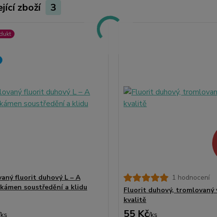
jící zboží
3
dukt
aný fluorit duhový L – A
1 hodnocení
, kámen soustředění a klidu
Fluorit duhový, tromlovaný
kvalitě
55 Kč
/
ks
/
ks