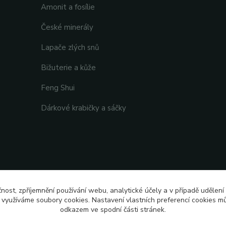
Amonit a fosílie
České minerály
Lapače zlých snů
Bižuterie a kůže
Feng Shui
Dárkové krabičky a sáčky
čnost, zpříjemnění používání webu, analytické účely a v případě udělení
y využíváme soubory cookies. Nastavení vlastních preferencí cookies mů
odkazem ve spodní části stránek.