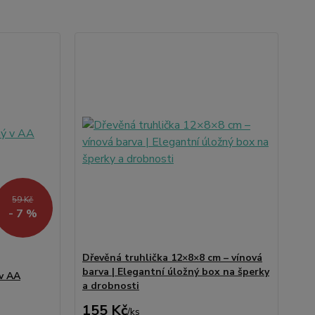
59 Kč
- 7 %
Dřevěná truhlička 12×8×8 cm – vínová
barva | Elegantní úložný box na šperky
 v AA
a drobnosti
155 Kč
/
ks