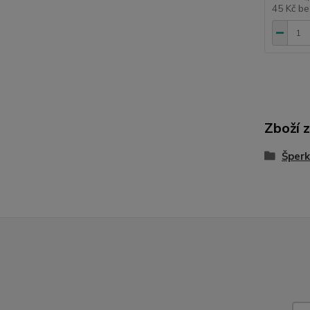
45 Kč
be
Zboží 
Šperk