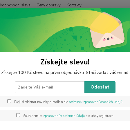
lkoobchodní sleva
Ceny dopravy
Kontakty
Hledat
perky z minerálů
Fluorit duhový – sekané náušnice s hypoalergenní ocel
rit duhový – sekané náušnice s h
Získejte slevu!
Získejte 100 Kč slevu na první objednávku. Stačí zadat váš email:
Odeslat
Náušni
Elegan
vynika
Přeji si odebírat novinky e-mailem dle
podmínek zpracování osobních údajů
.
kamínk
decent
Souhlasím se
zpracováním osobních údajů
pro účely registrace.