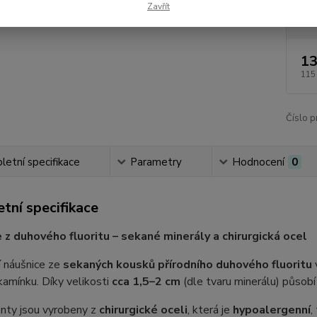
Zavřít
Dos
13
115
Číslo p
etní specifikace
Parametry
Hodnocení
0
tní specifikace
 z duhového fluoritu – sekané minerály a chirurgická ocel
í náušnice ze
sekaných kousků přírodního duhového fluoritu
amínku. Díky velikosti
cca 1,5–2 cm
(dle tvaru minerálu) působí
ty jsou vyrobeny z
chirurgické oceli
, která je
hypoalergenní
,