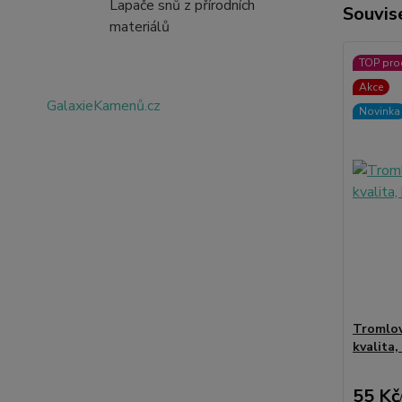
Lapače snů z přírodních
Souvise
materiálů
TOP pro
Akce
GalaxieKamenů.cz
Novinka
Tromlov
kvalita
55 Kč