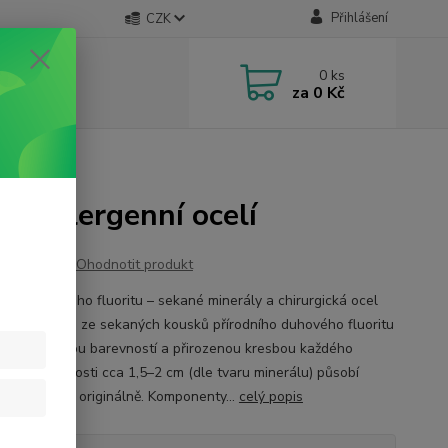
Přihlášení
CZK
0
ks
za
0 Kč
í
ypoalergenní ocelí
Ohodnotit produkt
ce z duhového fluoritu – sekané minerály a chirurgická ocel
tní náušnice ze sekaných kousků přírodního duhového fluoritu
jí svou jemnou barevností a přirozenou kresbou každého
u. Díky velikosti cca 1,5–2 cm (dle tvaru minerálu) působí
ně, a přesto originálně. Komponenty...
celý popis