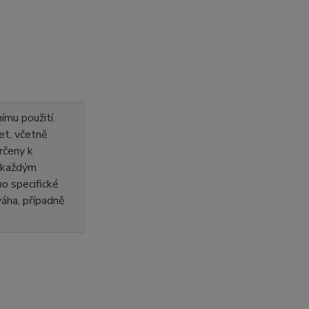
ímu použití.
et, včetně
rčeny k
s každým
o specifické
 váha, případně