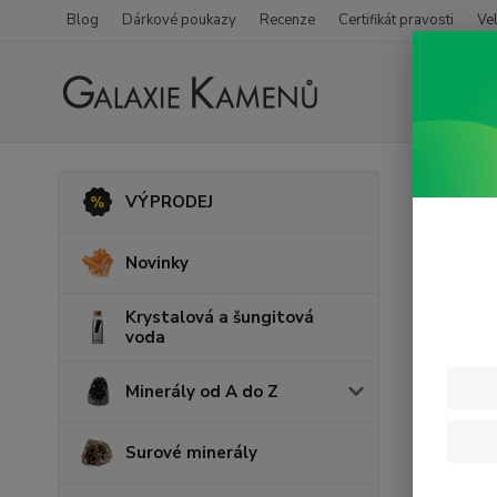
Blog
Dárkové poukazy
Recenze
Certifikát pravosti
Ve
Úvod
Š
VÝPRODEJ
Fluo
Novinky
Krystalová a šungitová
voda
Minerály od A do Z
Surové minerály