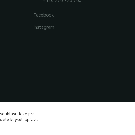
+420 776 779 769
Facebook
Instagram
 souhlasu také pro
žete kdykoli upravit