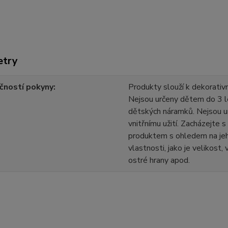
etry
čností pokyny
Produkty slouží k dekorativn
Nejsou určeny dětem do 3 l
dětských náramků. Nejsou u
vnitřnímu užití. Zacházejte 
produktem s ohledem na jeh
vlastnosti, jako je velikost,
ostré hrany apod.