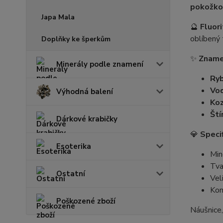
pokožko
Japa Mala
🔮
Fluori
oblíbený 
Doplňky ke šperkům
✨
Zname
Minerály podle znamení
Ry
Vo
Výhodná balení
Ko
Ští
Dárkové krabičky
💎
Speci
Esoterika
Mine
Tva
Ostatní
Vel
Kom
Poškozené zboží
Náušnice,