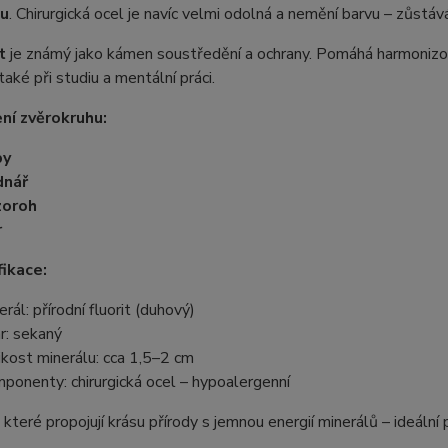
u
. Chirurgická ocel je navíc velmi odolná a nemění barvu – zůstáv
t
je známý jako kámen soustředění a ochrany. Pomáhá harmonizova
také při studiu a mentální práci.
ní zvěrokruhu:
by
dnář
zoroh
r
fikace:
rál: přírodní fluorit (duhový)
r: sekaný
ikost minerálu: cca 1,5–2 cm
ponenty: chirurgická ocel – hypoalergenní
 které propojují krásu přírody s jemnou energií minerálů – ideální 