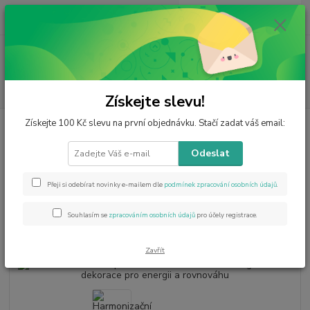
0
ks
CZK
za
0 Kč
Menu
Hledat
Získejte slevu!
Získejte 100 Kč slevu na první objednávku. Stačí zadat váš email:
Úvod
Esoterika
Harmonizační spirála se stromem života – feng shui
dekorace pro energii a rovnováhu
Odeslat
Harmonizační spirála se stromem
života – feng shui dekorace pro
Přeji si odebírat novinky e-mailem dle
podmínek zpracování osobních údajů
.
energii a rovnováhu
Souhlasím se
zpracováním osobních údajů
pro účely registrace.
Novinka
Akce
Zavřít