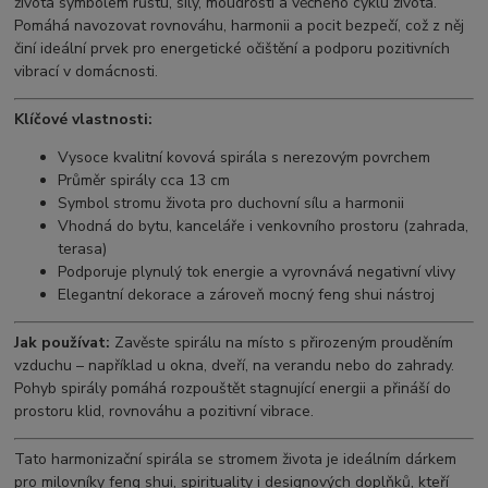
života symbolem růstu, síly, moudrosti a věčného cyklu života.
Pomáhá navozovat rovnováhu, harmonii a pocit bezpečí, což z něj
činí ideální prvek pro energetické očištění a podporu pozitivních
vibrací v domácnosti.
Klíčové vlastnosti:
Vysoce kvalitní kovová spirála s nerezovým povrchem
Průměr spirály cca 13 cm
Symbol stromu života pro duchovní sílu a harmonii
Vhodná do bytu, kanceláře i venkovního prostoru (zahrada,
terasa)
Podporuje plynulý tok energie a vyrovnává negativní vlivy
Elegantní dekorace a zároveň mocný feng shui nástroj
Jak používat:
Zavěste spirálu na místo s přirozeným prouděním
vzduchu – například u okna, dveří, na verandu nebo do zahrady.
Pohyb spirály pomáhá rozpouštět stagnující energii a přináší do
prostoru klid, rovnováhu a pozitivní vibrace.
Tato harmonizační spirála se stromem života je ideálním dárkem
pro milovníky feng shui, spirituality i designových doplňků, kteří