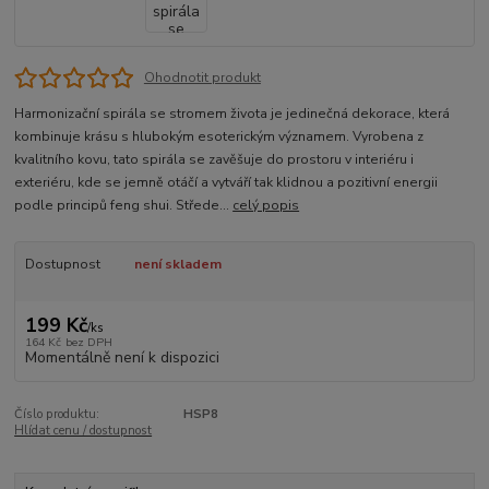
Ohodnotit produkt
Harmonizační spirála se stromem života je jedinečná dekorace, která
kombinuje krásu s hlubokým esoterickým významem. Vyrobena z
kvalitního kovu, tato spirála se zavěšuje do prostoru v interiéru i
exteriéru, kde se jemně otáčí a vytváří tak klidnou a pozitivní energii
podle principů feng shui. Střede...
celý popis
Dostupnost
není skladem
199 Kč
/
ks
164 Kč
bez DPH
Momentálně není k dispozici
Číslo produktu:
HSP8
Hlídat cenu / dostupnost