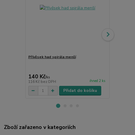
Přívěsek had spirála menší
Přívěsek mo
140 Kč
135 Kč
/
ks
/
ks
ihned 2 ks
116 Kč
bez DPH
112 Kč
bez 
Přidat do košíku
Zboží zařazeno v kategoriích