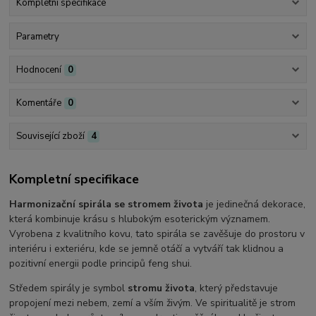
Kompletní specifikace
Parametry
Hodnocení
0
Komentáře
0
Související zboží
4
Kompletní specifikace
Harmonizační spirála se stromem života
je jedinečná dekorace,
která kombinuje krásu s hlubokým esoterickým významem.
Vyrobena z kvalitního kovu, tato spirála se zavěšuje do prostoru v
interiéru i exteriéru, kde se jemně otáčí a vytváří tak klidnou a
pozitivní energii podle principů feng shui.
Středem spirály je symbol
stromu života
, který představuje
propojení mezi nebem, zemí a vším živým. Ve spiritualitě je strom