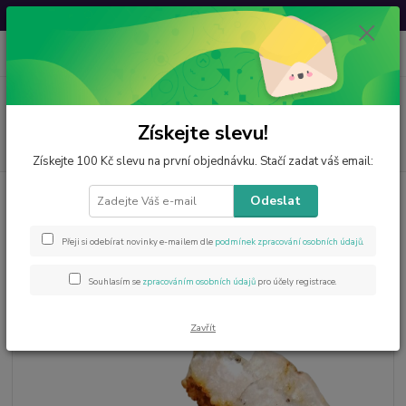
Svatovavřinecká sleva: 20 % s kódem
VAVRINEC20
0
ks
CZK
za
0 Kč
Menu
Získejte slevu!
Hledat
Získejte 100 Kč slevu na první objednávku. Stačí zadat váš email:
Úvod
Minerály od A do Z
Citrín
Citrínová drůza 1,8 kg - Kámen
Odeslat
hojnosti a životní energie
Citrínová drůza 1,8 kg - Kámen
Přeji si odebírat novinky e-mailem dle
podmínek zpracování osobních údajů
.
hojnosti a životní energie
Souhlasím se
zpracováním osobních údajů
pro účely registrace.
Zavřít