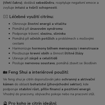
(třetí čakru)
, dodává
sebedůvěru
, rozptyluje negativní emoce a
zvyšuje
intuici a tvůrčí schopnosti
.
🧘‍♀️ Léčebné využití citrínu:
Obnovuje
životní energii a vitalitu
Pomáhá při
únavovém syndromu
Podporuje trávení,
slezinu, slinivku
Pomáhá při
očních potížích
a problémech s močovými
cestami
Harmonizuje
hormony během menopauzy i menstruace
Povzbuzuje
krevní oběh
a činnost
štítné žlázy
Ulevuje při
zácpě a celulitidě
Posiluje
nervovou soustavu
, pomáhá zbavit se škodlivin
🏡 Feng Shui a interiérové použití:
Ve feng shui je citrín doporučován jako
ochranný a aktivační
kámen
do oblasti
bohatství (jihovýchodní sektor)
, kde
podporuje
stabilní růst, příliv financí a pozitivní energii
.
Vhodný do pracovny, obývacího pokoje nebo na pracovní stůl.
🔮 Pro koho je citrín ideální: