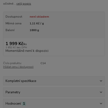
očistné...
celý popis
Dostupnost
není skladem
Měrná cena
1,11 Kč / g
Balení
1800 g
1 999 Kč
/
ks
1 652 Kč
bez DPH
Momentálně není k dispozici
Číslo produktu:
C14
Hlídat cenu / dostupnost
Kompletní specifikace
Parametry
Hodnocení
1