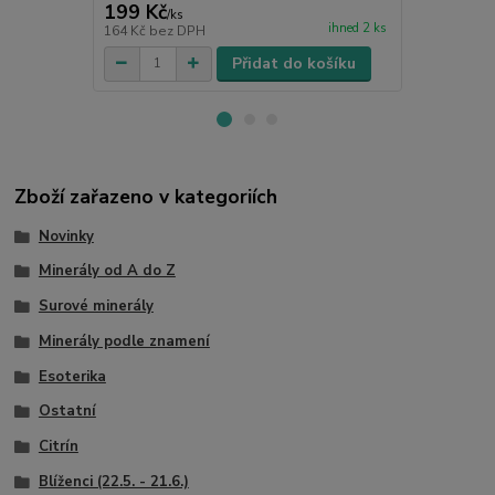
199 Kč
120 Kč
/
ks
/
ks
ihned 2 ks
164 Kč
bez DPH
99 Kč
bez D
Přidat do košíku
Zboží zařazeno v kategoriích
Novinky
Minerály od A do Z
Surové minerály
Minerály podle znamení
Esoterika
Ostatní
Citrín
Blíženci (22.5. - 21.6.)