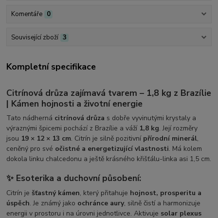
Komentáře
0
Související zboží
3
Kompletní specifikace
Citrínová drůza zajímavá tvarem – 1,8 kg z Brazílie
| Kámen hojnosti a životní energie
Tato nádherná
citrínová drůza
s dobře vyvinutými krystaly a
výraznými špicemi pochází z Brazílie a váží
1,8 kg
. Její rozměry
jsou
19 × 12 × 13 cm
. Citrín je silně pozitivní
přírodní minerál
,
ceněný pro své
očistné a energetizující vlastnosti
. Má kolem
dokola linku chalcedonu a ještě krásného křišťálu-linka asi 1,5 cm.
✨ Esoterika a duchovní působení:
Citrín je
šťastný kámen
, který přitahuje
hojnost, prosperitu a
úspěch
. Je známý jako
ochránce aury
, silně čistí a harmonizuje
energii v prostoru i na úrovni jednotlivce. Aktivuje
solar plexus