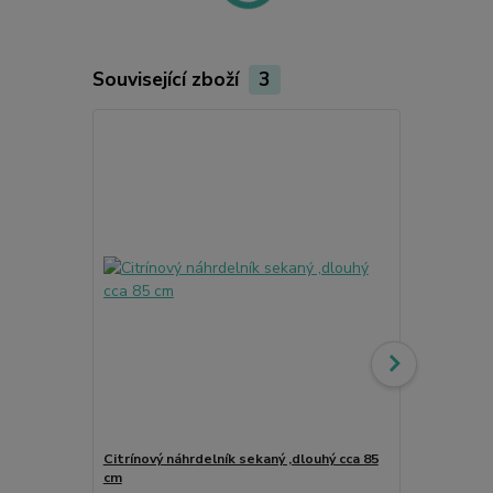
Související zboží
3
Citrínový náhrdelník sekaný ,dlouhý cca 85
Citrínové na
cm