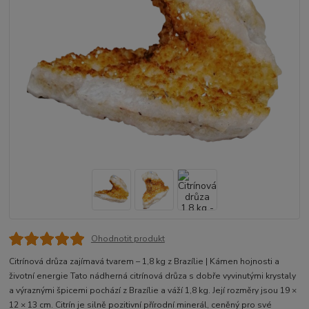
Ohodnotit produkt
Citrínová drůza zajímavá tvarem – 1,8 kg z Brazílie | Kámen hojnosti a
životní energie Tato nádherná citrínová drůza s dobře vyvinutými krystaly
a výraznými špicemi pochází z Brazílie a váží 1,8 kg. Její rozměry jsou 19 ×
12 × 13 cm. Citrín je silně pozitivní přírodní minerál, ceněný pro své