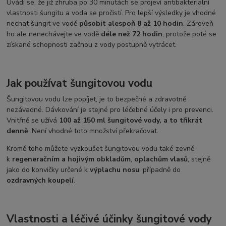
Uvádí se, že již zhruba po 30 minutách se projeví antibakteriální
vlastnosti šungitu a voda se pročistí. Pro lepší výsledky je vhodné
nechat šungit ve vodě
působit alespoň 8 až 10 hodin
. Zároveň
ho ale nenechávejte ve vodě
déle než 72 hodin
, protože poté se
získané schopnosti začnou z vody postupně vytrácet.
Jak používat šungitovou vodu
Šungitovou vodu lze popíjet, je to bezpečné a zdravotně
nezávadné. Dávkování je stejné pro léčebné účely i pro prevenci.
Vnitřně se užívá
100 až 150 ml šungitové vody, a to třikrát
denně
. Není vhodné toto množství překračovat.
Kromě toho můžete vyzkoušet šungitovou vodu také zevně
k
regeneračním a hojivým obkladům
,
oplachům vlasů
, stejně
jako do konvičky určené k
výplachu nosu
, případně do
ozdravných koupelí
.
Vlastnosti a léčivé účinky šungitové vody