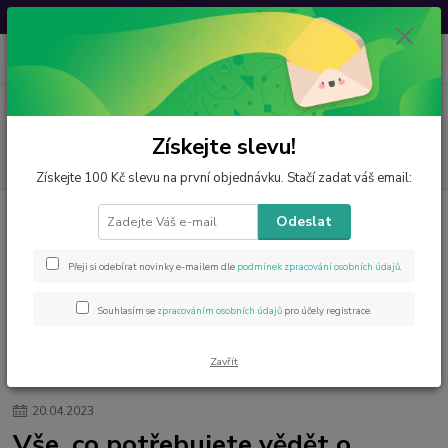
Svatovavřinecká sleva: 20 % s kódem
VAVRINEC20
0
ks
CZK
za
0 Kč
Menu
Získejte slevu!
Hledat
Získejte 100 Kč slevu na první objednávku. Stačí zadat váš email:
Odeslat
Kategorie blogu
Přeji si odebírat novinky e-mailem dle
podmínek zpracování osobních údajů
.
Štítky blogu
Souhlasím se
zpracováním osobních údajů
pro účely registrace.
Zavřít
Úvod
Blog
Vše, co potřebujete vědět o šungitové vodě
20
.
04
.
2023
Vše, co potřebujete vědět o