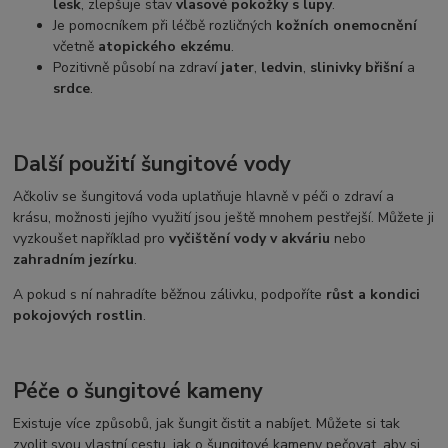
lesk
, zlepšuje stav
vlasové pokožky s lupy
.
Je pomocníkem při léčbě rozličných
kožních onemocnění
včetně
atopického ekzému
.
Pozitivně působí na zdraví
jater
,
ledvin
,
slinivky břišní
a
srdce
.
Další použití šungitové vody
Ačkoliv se šungitová voda uplatňuje hlavně v péči o zdraví a
krásu, možnosti jejího využití jsou ještě mnohem pestřejší. Můžete ji
vyzkoušet například pro
vyčištění vody v akváriu
nebo
zahradním jezírku
.
A pokud s ní nahradíte běžnou zálivku, podpoříte
růst a kondici
pokojových rostlin
.
Péče o šungitové kameny
Existuje více způsobů, jak šungit čistit a nabíjet. Můžete si tak
zvolit svou vlastní cestu, jak o šungitové kameny pečovat, aby si