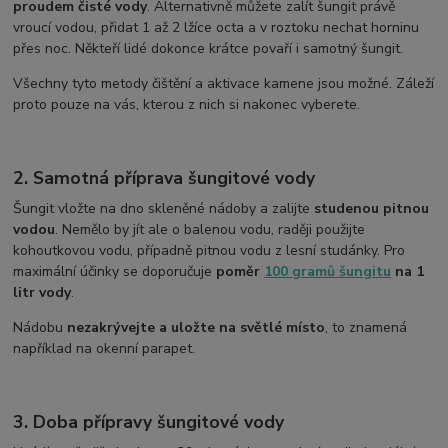
proudem čisté vody
. Alternativně můžete zalít šungit právě
vroucí vodou, přidat 1 až 2 lžíce octa a v roztoku nechat horninu
přes noc. Někteří lidé dokonce krátce povaří i samotný šungit.
Všechny tyto metody čištění a aktivace kamene jsou možné. Záleží
proto pouze na vás, kterou z nich si nakonec vyberete.
2. Samotná příprava šungitové vody
Šungit vložte na dno skleněné nádoby a zalijte
studenou pitnou
vodou
. Nemělo by jít ale o balenou vodu, raději použijte
kohoutkovou vodu, případně pitnou vodu z lesní studánky. Pro
maximální účinky se doporučuje
poměr
100 gramů šungitu
na 1
litr vody
.
Nádobu
nezakrývejte a uložte na světlé místo
, to znamená
například na okenní parapet.
3. Doba přípravy šungitové vody