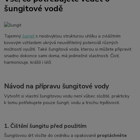
šungitové vodě
Tajemný
šungit
s neobvyklou strukturou uhlíku a zvláštním
kovovým vzhledem ukrývá neuvěřitelný potenciál různých
možností využití. Také šungitová voda, kterou si můžete připravit
snadno dokonce sami doma, má jedinečné vlastnosti. Čistí,
harmonizuje, krášlí i léčí.
Návod na přípravu šungitové vody
Vytvořit si vlastní šungitovou vodu není vůbec složité, prakticky
k tomu potřebujete pouze šungit, vodu a trochu trpělivosti.
1. Čištění šungitu před použitím
Šungitovou drť vložte do cedníku a opakovaně
propláchněte