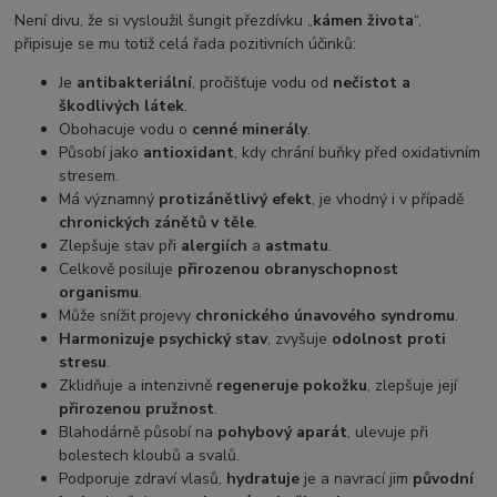
Není divu, že si vysloužil šungit přezdívku „
kámen života
“,
připisuje se mu totiž celá řada pozitivních účinků:
Je
antibakteriální
, pročišťuje vodu od
nečistot a
škodlivých látek
.
Obohacuje vodu o
cenné minerály
.
Působí jako
antioxidant
, kdy chrání buňky před oxidativním
stresem.
Má významný
protizánětlivý efekt
, je vhodný i v případě
chronických zánětů v těle
.
Zlepšuje stav při
alergiích
a
astmatu
.
Celkově posiluje
přirozenou obranyschopnost
organismu
.
Může snížit projevy
chronického únavového syndromu
.
Harmonizuje psychický stav
, zvyšuje
odolnost proti
stresu
.
Zklidňuje a intenzivně
regeneruje pokožku
, zlepšuje její
přirozenou pružnost
.
Blahodárně působí na
pohybový aparát
, ulevuje při
bolestech kloubů a svalů.
Podporuje zdraví vlasů,
hydratuje
je a navrací jim
původní