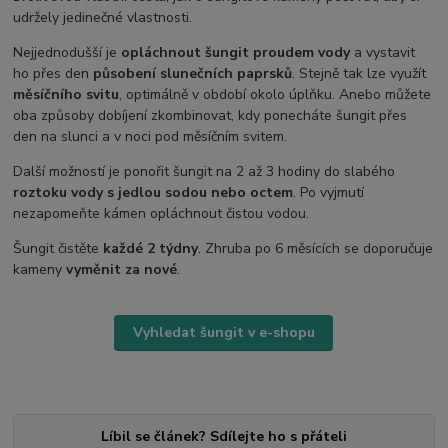
udržely jedinečné vlastnosti.
Nejjednodušší je
opláchnout šungit proudem vody
a vystavit
ho přes den
působení slunečních paprsků
. Stejně tak lze využít
měsíčního svitu
, optimálně v období okolo úplňku. Anebo můžete
oba způsoby dobíjení zkombinovat, kdy ponecháte šungit přes
den na slunci a v noci pod měsíčním svitem.
Další možností je ponořit šungit na 2 až 3 hodiny do slabého
roztoku vody s jedlou sodou nebo octem
. Po vyjmutí
nezapomeňte kámen opláchnout čistou vodou.
Šungit čistěte
každé 2 týdny
. Zhruba po 6 měsících se doporučuje
kameny
vyměnit za nové
.
Vyhledat šungit v e-shopu
Líbil se článek? Sdílejte ho s přáteli