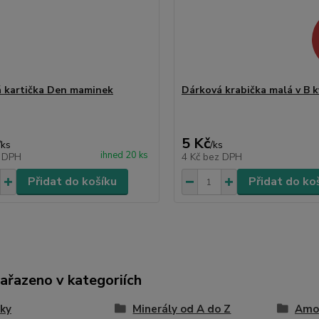
 kartička Den maminek
Dárková krabička malá v B k
5 Kč
/
ks
/
ks
ihned 20 ks
 DPH
4 Kč
bez DPH
Přidat do košíku
Přidat do ko
zařazeno v kategoriích
ky
Minerály od A do Z
Amon