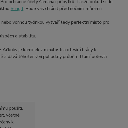
. Pro ochranné účely šamana i příbytků. Takže pokud si do
říklad
Šungit
. Bude vás chránit před nočními můrami i
m nebo vonnou tyčinkou vytváří tedy perfektní místo pro
úspěch a stabilitu.
 Ačkoliv je kamínek z minulosti a otevírá brány k
ůně a dává těhotenství pohodlný průběh. Tlumí bolest i
ímu použití.
et, včetně
rčeny k