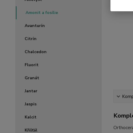
Amonit a fosílie
Avanturín
Citrín
Chalcedon
Fluorit
Granát
Jantar
Kompl
Jaspis
Komple
Kalcit
Orthocera
Křišťál