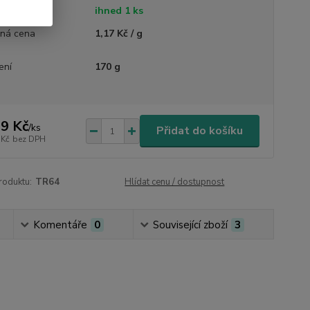
tupnost
ihned 1 ks
ná cena
1,17 Kč / g
ení
170 g
9 Kč
/
ks
Přidat do košíku
 Kč
bez DPH
roduktu:
TR64
Hlídat cenu / dostupnost
Komentáře
0
Související zboží
3