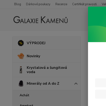
Blog
Dárkové poukazy
Recenze
Certifikát pravosti
Ve
Úvod
M
VÝPRODEJ
Orth
Novinky
Krystalová a šungitová
voda
Minerály od A do Z
Achát
Ametyst