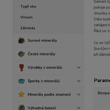
Šamani ty
Tygří oko
pokoje po
choutky 
Vltavín
Dále budo
zahájení 
Záhněda
Říká se t
Surové minerály
Co se týč
životům m
České minerály
při dámsk
Výrobky z minerálů
Param
Šperky z minerálů
Bezpe
Minerály podle znamení
Výhodná balení