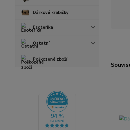
Dárkové krabičky
Esoterika
Ostatní
Poškozené zboží
Souvise