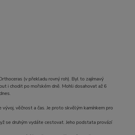
 Orthoceras (v překladu rovný roh). Byl to zajímavý
lout i chodit po mořském dně. Mohli dosahovat až 6
 dnes.
 vývoj, věčnost a čas. Je proto skvělým kamínkem pro
yž se druhým vydáte cestovat. Jeho podstata provází