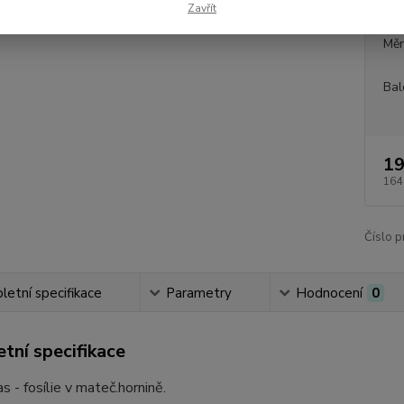
Zavřít
Dos
Měr
Bal
19
164
Číslo p
etní specifikace
Parametry
Hodnocení
0
tní specifikace
s - fosílie v mateč.hornině.