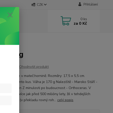
Přihlášení
CZK
0
ks
za
0 Kč
nině 170 g
ě 170 g
Ohodnotit produkt
ras - fosílie v mateč.hornině. Rozměry: 17,5 x 5,5 cm.
te přesně tento kus. Váha je 170 g Naleziště - Maroko Stáří -
í devon/ frasn Z minulosti po budoucnost - Orthoceras. V
ách, což je více jak před 500 milióny lety, žil v tehdejších
 Orthoceras (v překladu rovný roh...
celý popis