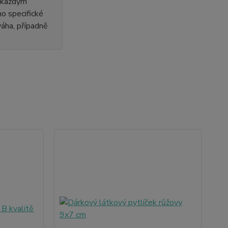
s každým
o specifické
 váha, případně