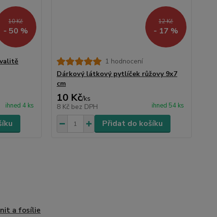
10 Kč
12 Kč
- 50 %
- 17 %
valitě
1 hodnocení
Dárkový látkový pytlíček růžovy 9x7
cm
10 Kč
/
ks
ihned 4 ks
ihned 54 ks
8 Kč
bez DPH
šíku
Přidat do košíku
it a fosílie