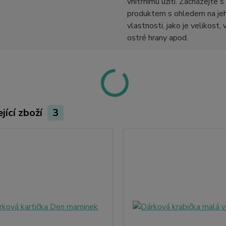
vnitřnímu užití. Zacházejte 
produktem s ohledem na jeh
vlastnosti, jako je velikost,
ostré hrany apod.
jící zboží
3