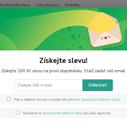
lkoobchodní sleva
Ceny dopravy
Kontakty
Hledat
inerály od A do Z
Amonit a fosílie
Orthoceras, fosílie v mateční hor
oceras, fosílie v mateční hornin
Získejte slevu!
Získejte 100 Kč slevu na první objednávku. Stačí zadat váš email:
Odeslat
Orthoce
Kupuje
svrchn
Přeji si odebírat novinky e-mailem dle
podmínek zpracování osobních údajů
.
prvohor
mořích
Souhlasím se
zpracováním osobních údajů
pro účely registrace.