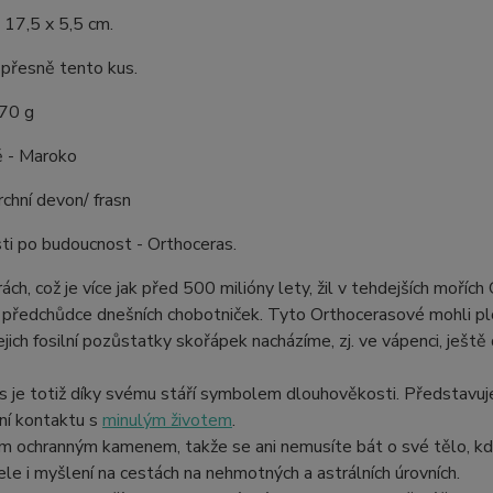
 17,5 x 5,5 cm.
 přesně tento kus.
170 g
ě - Maroko
vrchní devon/ frasn
ti po budoucnost - Orthoceras.
ách, což je více jak před 500 milióny lety, žil v tehdejších mořích
a předchůdce dnešních chobotniček. Tyto Orthocerasové mohli p
ejich fosilní pozůstatky skořápek nacházíme, zj. ve vápenci, ještě
 je totiž díky svému stáří symbolem dlouhověkosti. Představuje
ní kontaktu s
minulým životem
.
m ochranným kamenem, takže se ani nemusíte bát o své tělo, kd
le i myšlení na cestách na nehmotných a astrálních úrovních.