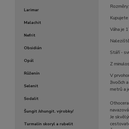
Rozměry:
Larimar
Kupujete
Malachit
Váha je 
Nefrit
Nalezišt
Obsidián
Stáří - s
Opál
Z minulos
Růženín
V prvohor
živočich 
Selenit
metrů a j
Sodalit
Othoceras
navazová
Šungit /shungit. výrobky/
Je skvělý
cestovate
Turmalín skoryl a rubelit