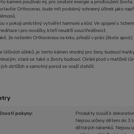
to kameni používali mj. pro zesílení energie a prodloužení života
stavíte Orthoceras, bude mít podobný ochranný účinek jako nap
démonů.
u v pokoji umístěný vytvářet harmonii a klid. Ve spojení s tiche
meditace i pro nováčky, kteří neudrží soustředěnost.
aké, že nošením Orthocerasu na krku, přináší v práci (škole apod.) 
e léčivých účinků, je tento kámen vhodný pro ženy, budoucí matky.
inulým, stará se také o životy budoucí. Chrání plod v matčině l
ých obtížích a samotný porod se snaží zlehčit.
etry
čností pokyny
Produkty slouží k dekorativn
Nejsou určeny dětem do 3 l
dětských náramků. Nejsou u