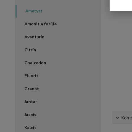
Ametyst
Amonit a fosílie
Avanturín
Citrín
Chalcedon
Fluorit
Granát
Jantar
Jaspis
Kompl
Kalcit