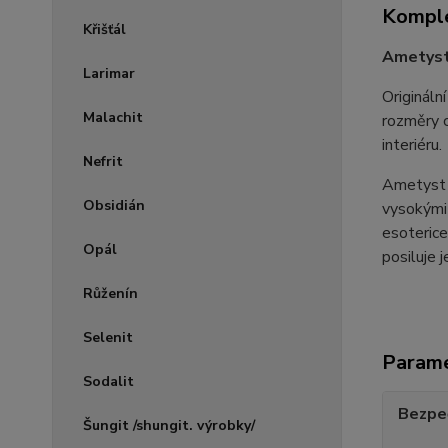
Komple
Křišťál
Ametysto
Larimar
Origináln
Malachit
rozměry c
interiéru.
Nefrit
Ametyst j
Obsidián
vysokými 
esoterice
Opál
posiluje 
Růženín
Selenit
Param
Sodalit
Bezpe
Šungit /shungit. výrobky/