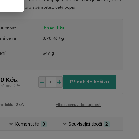
fie – ideální pro sběratele...
celý popis
tupnost
ihned 1 ks
ná cena
0,70 Kč / g
ení
647 g
0 Kč
/
ks
Přidat do košíku
 Kč
bez DPH
roduktu:
24A
Hlídat cenu / dostupnost
Komentáře
0
Související zboží
2