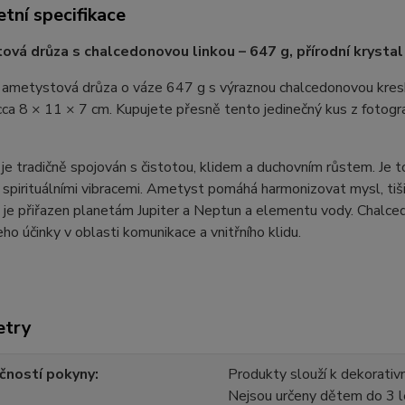
tní specifikace
vá drůza s chalcedonovou linkou – 647 g, přírodní krystal 
í ametystová drůza o váze 647 g s výraznou chalcedonovou kresbou
ca 8 × 11 × 7 cm. Kupujete přesně tento jedinečný kus z fotograf
e tradičně spojován s čistotou, klidem a duchovním růstem. Je 
spirituálními vibracemi. Ametyst pomáhá harmonizovat mysl, tiš
 je přiřazen planetám Jupiter a Neptun a elementu vody. Chalced
jeho účinky v oblasti komunikace a vnitřního klidu.
etry
čností pokyny
Produkty slouží k dekorativn
Nejsou určeny dětem do 3 l