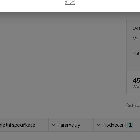
Zavřít
fotogra
Dos
Měr
Bal
45
372
Číslo p
etní specifikace
Parametry
Hodnocení
1