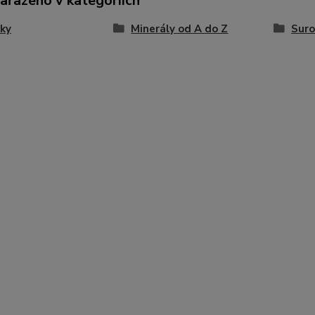
zařazeno v kategoriích
ky
Minerály od A do Z
Suro