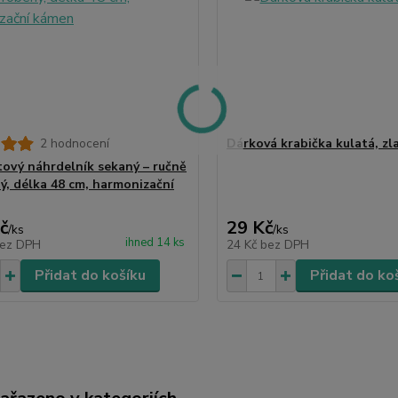
2 hodnocení
Dárková krabička kulatá, zl
ový náhrdelník sekaný – ručně
ý, délka 48 cm, harmonizační
č
29 Kč
/
ks
/
ks
ihned 14 ks
ez DPH
24 Kč
bez DPH
Přidat do košíku
Přidat do ko