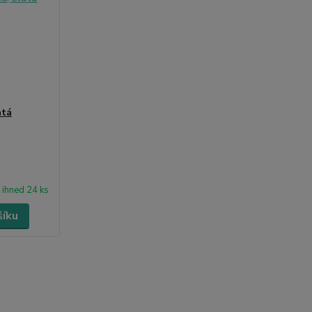
atá
ihned 24 ks
šíku