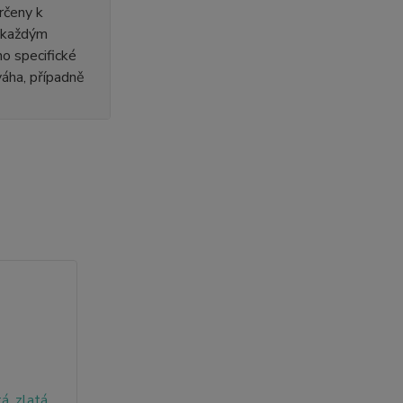
rčeny k
s každým
o specifické
 váha, případně