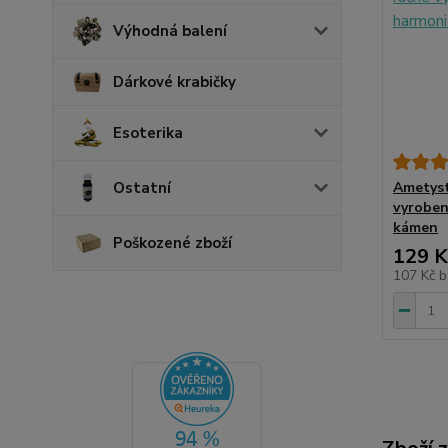
Výhodná balení
Dárkové krabičky
Esoterika
Ostatní
Ametyst
vyroben
kámen
Poškozené zboží
129 K
107 Kč
b