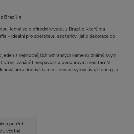
z Brazílie
. Jedná se o přírodní krystal z Brazílie, který má
ie – ideální pro sběratele, esoteriky i jako dekorace do
to jeden z nejmocnějších ochranných kamenů, známý svými
it stres, zahánět nespavost a podporovat meditaci. V
onová linka dodává kameni jemnou vyrovnávající energii a
ímu použití.
et, včetně