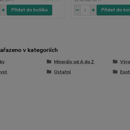
Přidat do košíku
Přidat do ko
zařazeno v kategoriích
ky
Minerály od A do Z
Výro
yst
Ostatní
Esot