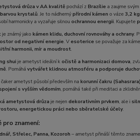
tystová drůza v AA kvalitě
pochází z
Brazílie
a zaujme svý
 barvou krystalů
. Je to nádherný
přírodní kámen
o váze
3,2 kg
obí harmonicky a vyzařuje silnou
ochrannou energii
. Kupujete
p
t
je známý jako
kámen klidu, duchovní rovnováhy a ochrany
. 
rostor od negativní energie
. V
esoterice
se považuje za káme
nitřní harmonii, mír a moudrost
.
ng shui
je ametyst ideální k
očistě a harmonizaci domova
, zv
vně
. Pomáhá
vytvářet klidnou atmosféru a podporuje duchov
i čaker ametyst působí především na
korunní čakru (Sahasrara
a spojení s vyšším vědomím
, pomáhá také při meditaci a zklidněn
ká ametystová drůza
je nejen
dekorativním prvkem
, ale i
sil
rostoru, energetickou práci nebo sběratelské účely
.
 pro znamení:
dnář, Střelec, Panna, Kozoroh
– ametyst přináší těmto znam