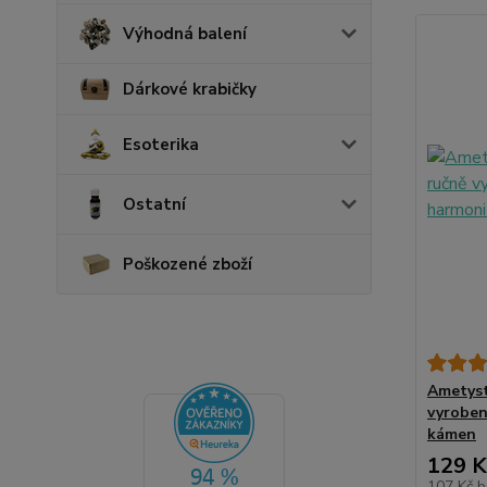
Výhodná balení
Dárkové krabičky
Esoterika
Ostatní
Poškozené zboží
Ametyst
vyroben
kámen
129 K
107 Kč
b