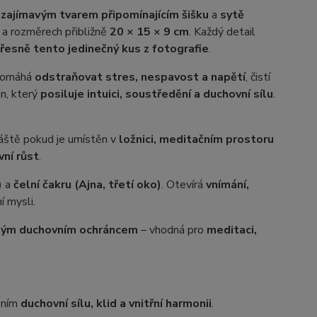
m
zajímavým tvarem připomínajícím šišku
a
sytě
a rozměrech přibližně
20 × 15 × 9 cm
. Každý detail
řesně tento jedinečný kus z fotografie
.
Pomáhá
odstraňovat stres, nespavost a napětí
, čistí
n, který
posiluje intuici, soustředění a duchovní sílu
.
láště pokud je umístěn v
ložnici, meditačním prostoru
ní růst
.
)
a
čelní čakru (Ajna, třetí oko)
. Otevírá
vnímání,
í mysli.
ným duchovním ochráncem
– vhodná pro
meditaci,
ením
duchovní sílu, klid a vnitřní harmonii
.