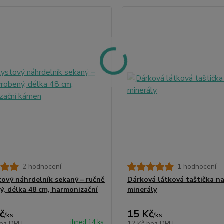
2 hodnocení
1 hodnocení
ový náhrdelník sekaný – ručně
Dárková látková taštička na
ý, délka 48 cm, harmonizační
minerály
č
15 Kč
/
ks
/
ks
ihned 14 ks
ez DPH
12 Kč
bez DPH