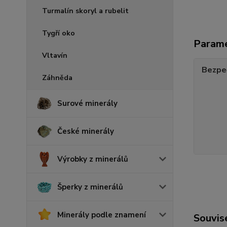
Turmalín skoryl a rubelit
Tygří oko
Param
Vltavín
Bezpe
Záhněda
Surové minerály
České minerály
Výrobky z minerálů
Šperky z minerálů
Minerály podle znamení
Souvise