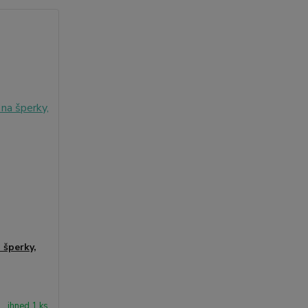
 šperky,
ihned 1 ks