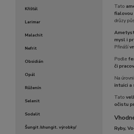
Tato
ame
Křišťál
fialovou
drůzy půs
Larimar
Ametys
Malachit
mysl i p
Přináší
v
Nefrit
Podle
fe
Obsidián
či praco
Opál
Na úrovn
intuici 
Růženín
Tato
vel
Selenit
očistu p
Sodalit
Vhodné
Šungit /shungit. výrobky/
Ryby, Vo