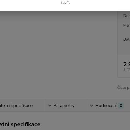
Zavřít
Dos
Měr
Bal
2 
2 4
Číslo p
etní specifikace
Parametry
Hodnocení
0
tní specifikace