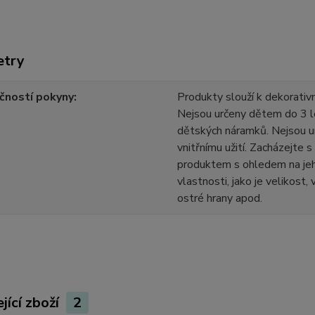
etry
čností pokyny
Produkty slouží k dekorativn
Nejsou určeny dětem do 3 l
dětských náramků. Nejsou u
vnitřnímu užití. Zacházejte 
produktem s ohledem na jeh
vlastnosti, jako je velikost,
ostré hrany apod.
jící zboží
2