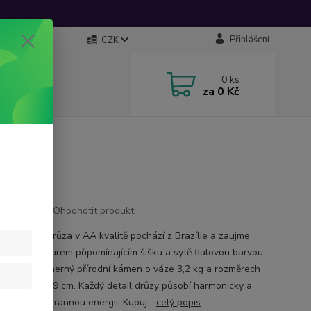
Přihlášení
CZK
0
ks
za
0 Kč
Ohodnotit produkt
metystová drůza v AA kvalitě pochází z Brazílie a zaujme
ajímavým tvarem připomínajícím šišku a sytě fialovou barvou
lů. Je to nádherný přírodní kámen o váze 3,2 kg a rozměrech
žně 20 × 15 × 9 cm. Každý detail drůzy působí harmonicky a
e silnou ochrannou energii. Kupuj...
celý popis