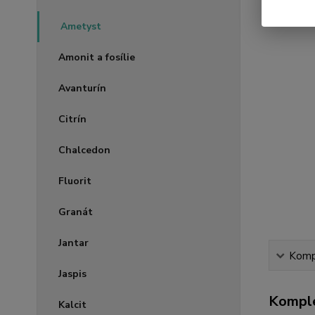
Ametyst
Amonit a fosílie
Avanturín
Citrín
Chalcedon
Fluorit
Granát
Jantar
Kompl
Jaspis
Komple
Kalcit