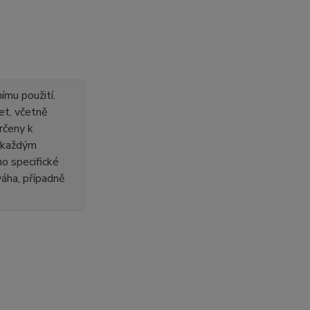
ímu použití.
et, včetně
rčeny k
s každým
o specifické
 váha, případně