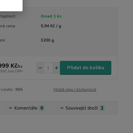
tupnost
ihned 1 ks
ná cena
0,94 Kč / g
ení
3200 g
999 Kč
/
ks
Přidat do košíku
79 Kč
bez DPH
roduktu:
99A
Hlídat cenu / dostupnost
Komentáře
0
Související zboží
2