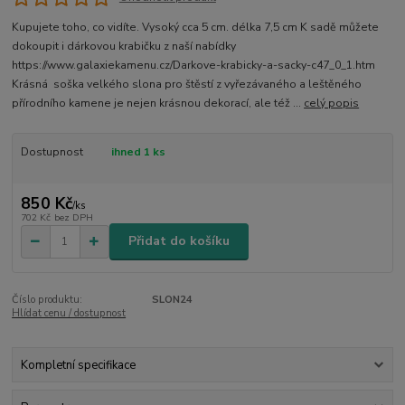
Kupujete toho, co vidíte. Vysoký cca 5 cm. délka 7,5 cm K sadě můžete
dokoupit i dárkovou krabičku z naší nabídky
https://www.galaxiekamenu.cz/Darkove-krabicky-a-sacky-c47_0_1.htm
Krásná soška velkého slona pro štěstí z vyřezávaného a leštěného
přírodního kamene je nejen krásnou dekorací, ale též ...
celý popis
Dostupnost
ihned 1 ks
850 Kč
/
ks
702 Kč
bez DPH
Přidat do košíku
Číslo produktu:
SLON24
Hlídat cenu / dostupnost
Kompletní specifikace