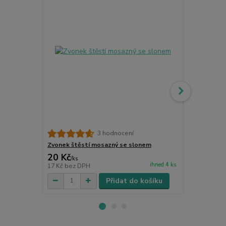
Naušnice z c
3 hodnocení
Zvonek štěstí mosazný se slonem
20 Kč
140 Kč
/
ks
/
ks
ihned 4 ks
17 Kč
bez DPH
116 Kč
bez 
Přidat do košíku