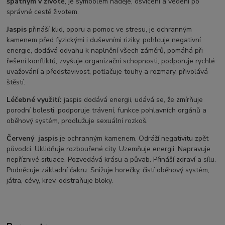
špatným v životě
, je symbolem naděje, osvícení a vedení po
správné cestě životem.
Jaspis
přináší klid, oporu a pomoc ve stresu, je ochranným
kamenem před fyzickými i duševními riziky, pohlcuje negativní
energie, dodává odvahu k naplnění všech záměrů, pomáhá při
řešení konfliktů, zvyšuje organizační schopnosti, podporuje rychlé
uvažování a představivost, potlačuje touhy a rozmary, přivolává
štěstí.
Léčebné využití:
jaspis dodává energii, udává se, že zmírňuje
porodní bolesti, podporuje trávení, funkce pohlavních orgánů a
oběhový systém, prodlužuje sexuální rozkoš.
Červený jaspis
je ochranným kamenem. Odráží negativitu zpět
původci. Uklidňuje rozbouřené city. Uzemňuje energii. Napravuje
nepříznivé situace. Pozvedává krásu a půvab. Přináší zdraví a sílu.
Podněcuje základní čakru. Snižuje horečky, čistí oběhový systém,
játra, cévy, krev, odstraňuje bloky.