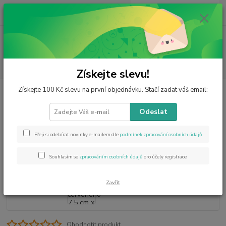
0
ks
CZK
za
0 Kč
Menu
Hledat
Získejte slevu!
Získejte 100 Kč slevu na první objednávku. Stačí zadat váš email:
Úvod
Výrobky z minerálů
Sloni
Slon z jaspisu červeného 7,5 cm x 5
cm
Odeslat
Slon z jaspisu červeného 7,5 cm x
5 cm
Přeji si odebírat novinky e-mailem dle
podmínek zpracování osobních údajů
.
Souhlasím se
zpracováním osobních údajů
pro účely registrace.
Zavřít
Ohodnotit produkt