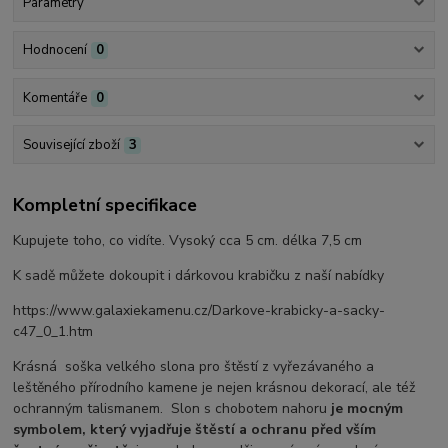
Parametry
Hodnocení
0
Komentáře
0
Související zboží
3
Kompletní specifikace
Kupujete toho, co vidíte. Vysoký cca 5 cm. délka 7,5 cm
K sadě můžete dokoupit i dárkovou krabičku z naší nabídky
https://www.galaxiekamenu.cz/Darkove-krabicky-a-sacky-
c47_0_1.htm
Krásná soška velkého slona pro štěstí z vyřezávaného a
leštěného přírodního kamene je nejen krásnou dekorací, ale též
ochranným talismanem. Slon s chobotem nahoru
je mocným
symbolem, který vyjadřuje štěstí a ochranu před vším