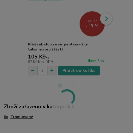
120 Kč
- 13 %
Přívěsek slon ze serpentinu – 2 cm,
Tromlovaný 
talisman pro štěstí
Kámen harmo
105 Kč
99 Kč
/
ks
/
ks
ihned 5 ks
87 Kč
bez DPH
82 Kč
bez D
Přidat do košíku
Zboží zařazeno v kategoriích
Tromlované