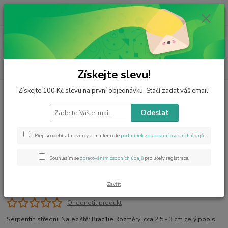
0
ks
CZK
za
0 Kč
Menu
Hledat
Získejte slevu!
Získejte 100 Kč slevu na první objednávku. Stačí zadat váš email:
Úvod
Výrobky z minerálů
Tromlované
Serpentin střední
Serpentin střední
Odeslat
Přeji si odebírat novinky e-mailem dle
podmínek zpracování osobních údajů
.
Souhlasím se
zpracováním osobních údajů
pro účely registrace.
Zavřít
Ohodnotit produkt
Serpentin střední. Naleziště: Brazílie Rozměry: cca 2,5 - 3 cm
celý popis