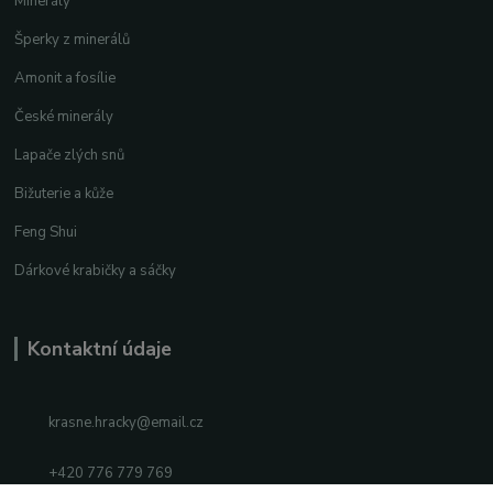
Minerály
Šperky z minerálů
Amonit a fosílie
České minerály
Lapače zlých snů
Bižuterie a kůže
Feng Shui
Dárkové krabičky a sáčky
Kontaktní údaje
krasne.hracky@email.cz
+420 776 779 769