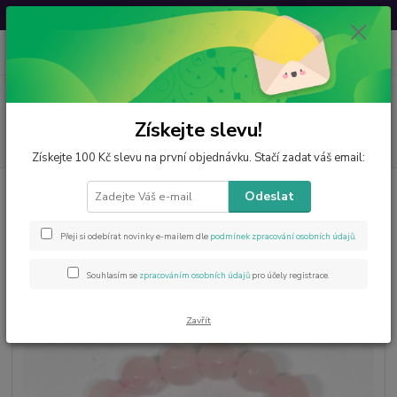
Svatovavřinecká sleva: 20 % s kódem
VAVRINEC20
0
ks
CZK
za
0 Kč
Menu
Získejte slevu!
Hledat
Získejte 100 Kč slevu na první objednávku. Stačí zadat váš email:
Úvod
Šperky z minerálů
Náramky
Růženínový náramek luxusní
Odeslat
10mm
Růženínový náramek luxusní
Přeji si odebírat novinky e-mailem dle
podmínek zpracování osobních údajů
.
10mm
Souhlasím se
zpracováním osobních údajů
pro účely registrace.
Zavřít