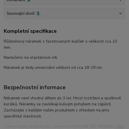
Související zboží
1
Kompletní specifikace
Růženínový náramek z fazetovaných kuliček o velikosti cca 10
mm.
Navlečeno na elastanové niti.
Náramek je tedy univerzální velikost od cca 18-19 cm.
Bezpečnostní informace
Náramek není vhodný dětem do 3 let. Hrozí roztržení a spolknutí
korálků. Náramky se navlékají kulivým pohybem na zápěstí.
Zacházejte s každým našim produktem s ohledem na jeho
specifické vlastnosti.
Výrobce: Hračky jako dárky s.r.o., Vikletice 3, 43801 Žatec, IČO: 08585962,
info@