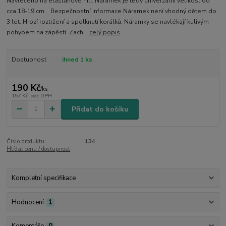
Navlečeno na elastanové niti. Náramek je tedy univerzální velikost od
cca 18-19 cm. Bezpečnostní informace Náramek není vhodný dětem do
3 let. Hrozí roztržení a spolknutí korálků. Náramky se navlékají kulivým
pohybem na zápěstí. Zach...
celý popis
Dostupnost
ihned 1 ks
190 Kč
/
ks
157 Kč
bez DPH
Přidat do košíku
Číslo produktu:
134
Hlídat cenu / dostupnost
Kompletní specifikace
Hodnocení
1
Komentáře
0