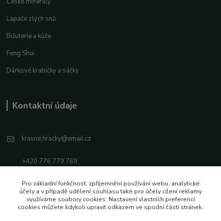
České minerály
Lapače zlých snů
Bižuterie a kůže
Feng Shui
Dárkové krabičky a sáčky
Kontaktní údaje
krasne.hracky@email.cz
+420 776 779 769
Facebook
Pro základní funkčnost, zpříjemnění používání webu, analytické
účely a v případě udělení souhlasu také pro účely cílení reklamy
Instagram
využíváme soubory cookies. Nastavení vlastních preferencí
cookies můžete kdykoli upravit odkazem ve spodní části stránek.