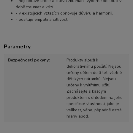
- hojí bolavé srdce a citová zklamání, výborně poslouží v
době traumat a krizí
- v existujících vztazích obnovuje důvěru a harmonii.
- posiluje empatii a citlivost.
Parametry
Bezpečností pokyny
Produkty slouží k
dekorativnímu použití. Nejsou
určeny dětem do 3 let, včetně
dětských náramků. Nejsou
určeny k vnitřnímu užití.
Zacházejte s každým
produktem s ohledem na jeho
specifické vlastnosti, jako je
velikost, váha, případně ostré
hrany apod.