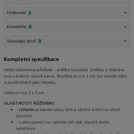
Hodnocení
1
Komentáře
0
Související zboží
3
Kompletní specifikace
Velký růženínový přívěsek - srdíčko baculaté. Srdíčka z růženínu
jsou v krásné růžové barve, tloušťka je cca 1 cm, lze vyndat očko
a použít klidně jako hmatku.
Velikost cca 3 x 3 cm.
VLASTNOSTI RŮŽENÍNU:
-
růženín
je kámen lásky, čistí a otevírá srdce na všech
úrovních.
- s jeho pomocí se začnete mít rádi, otevírá dveře
sebelásce.