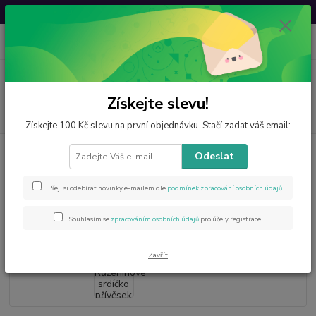
Svatovavřinecká sleva: 20 % s kódem
VAVRINEC20
0
ks
CZK
za
0 Kč
Menu
Získejte slevu!
Hledat
Získejte 100 Kč slevu na první objednávku. Stačí zadat váš email:
Úvod
Minerály od A do Z
Růženín
Růženínové srdíčko přívěsek - 3 cm
Odeslat
Růženínové srdíčko přívěsek - 3
Přeji si odebírat novinky e-mailem dle
podmínek zpracování osobních údajů
.
cm
Souhlasím se
zpracováním osobních údajů
pro účely registrace.
Zavřít