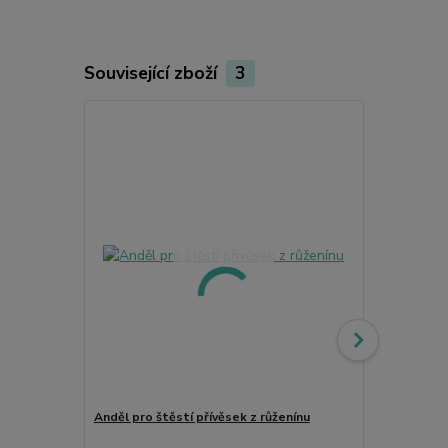
Související zboží
3
Anděl pro štěstí přívěsek z růženínu
Elegantní ře
Praktický a 