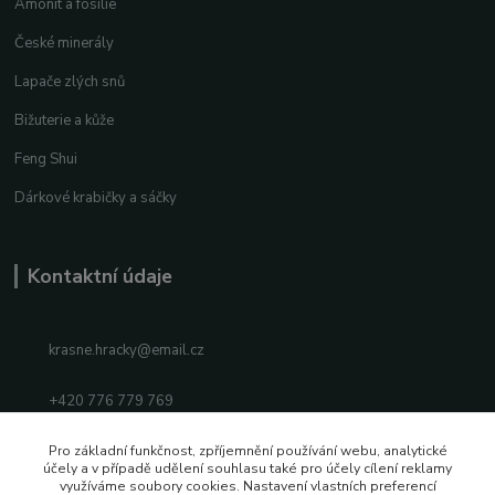
Amonit a fosílie
České minerály
Lapače zlých snů
Bižuterie a kůže
Feng Shui
Dárkové krabičky a sáčky
Kontaktní údaje
krasne.hracky@email.cz
+420 776 779 769
Facebook
Pro základní funkčnost, zpříjemnění používání webu, analytické
účely a v případě udělení souhlasu také pro účely cílení reklamy
využíváme soubory cookies. Nastavení vlastních preferencí
Instagram