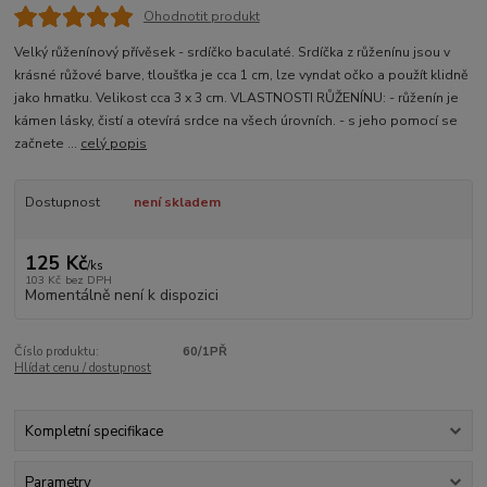
Ohodnotit produkt
Velký růženínový přívěsek - srdíčko baculaté. Srdíčka z růženínu jsou v
krásné růžové barve, tloušťka je cca 1 cm, lze vyndat očko a použít klidně
jako hmatku. Velikost cca 3 x 3 cm. VLASTNOSTI RŮŽENÍNU: - růženín je
kámen lásky, čistí a otevírá srdce na všech úrovních. - s jeho pomocí se
začnete ...
celý popis
Dostupnost
není skladem
125 Kč
/
ks
103 Kč
bez DPH
Momentálně není k dispozici
Číslo produktu:
60/1PŘ
Hlídat cenu / dostupnost
Kompletní specifikace
Parametry