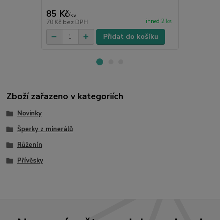
učitelku
85 Kč
165 Kč
/
ks
/
ks
ihned 2 ks
70 Kč
bez DPH
136 Kč
bez 
Přidat do košíku
Zboží zařazeno v kategoriích
Novinky
Šperky z minerálů
Růženín
Přívěsky