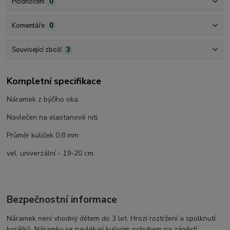
Hodnocení
0
Komentáře
0
Související zboží
3
Kompletní specifikace
Náramek z býčího oka.
Navlečen na elastanové niti.
Průměr kuliček 0,8 mm
vel. univerzální - 19-20 cm.
Bezpečnostní informace
Náramek není vhodný dětem do 3 let. Hrozí roztržení a spolknutí
korálků. Náramky se navlékají kulivým pohybem na zápěstí.