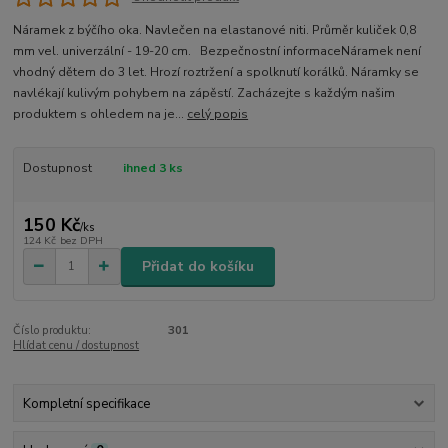
Náramek z býčího oka. Navlečen na elastanové niti. Průměr kuliček 0,8
mm vel. univerzální - 19-20 cm. Bezpečnostní informaceNáramek není
vhodný dětem do 3 let. Hrozí roztržení a spolknutí korálků. Náramky se
navlékají kulivým pohybem na zápěstí. Zacházejte s každým našim
produktem s ohledem na je...
celý popis
Dostupnost
ihned 3 ks
150 Kč
/
ks
124 Kč
bez DPH
Přidat do košíku
Číslo produktu:
301
Hlídat cenu / dostupnost
Kompletní specifikace