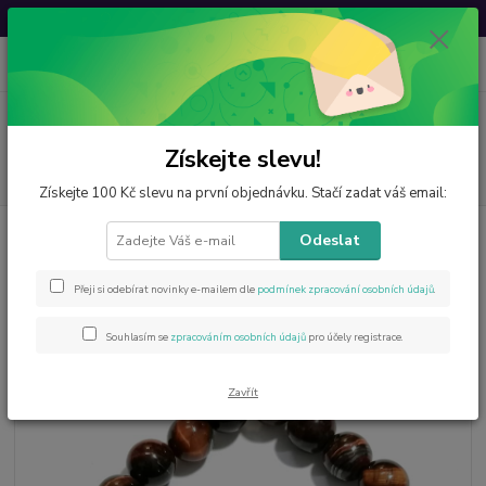
Svatovavřinecká sleva: 20 % s kódem
VAVRINEC20
0
ks
CZK
za
0 Kč
Menu
Získejte slevu!
Hledat
Získejte 100 Kč slevu na první objednávku. Stačí zadat váš email:
Úvod
Šperky z minerálů
Náramek z býčího oka - hand made
Odeslat
Náramek z býčího oka - hand
Přeji si odebírat novinky e-mailem dle
podmínek zpracování osobních údajů
.
made
Souhlasím se
zpracováním osobních údajů
pro účely registrace.
Zavřít