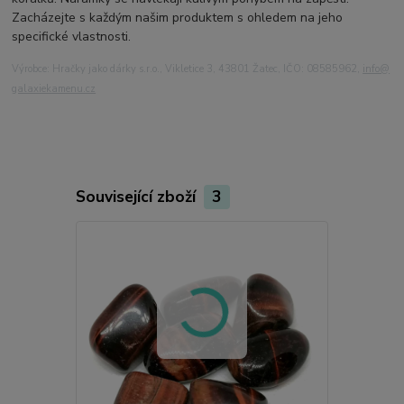
Zacházejte s každým našim produktem s ohledem na jeho
specifické vlastnosti.
Výrobce: Hračky jako dárky s.r.o., Vikletice 3, 43801 Žatec, IČO: 08585962,
info@
galaxiekamenu.cz
Související zboží
3