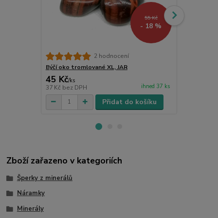
55 Kč
- 18 %
Býčí oko, na
2 hodnocení
Býčí oko tromlované XL, JAR
45 Kč
59 Kč
/
ks
/
ks
ihned 37 ks
37 Kč
bez DPH
49 Kč
bez D
Přidat do košíku
Zboží zařazeno v kategoriích
Šperky z minerálů
Náramky
Minerály