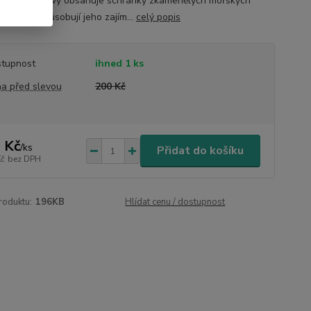
Jaspis mušlový obsahuje schránky zkamenělých mořských
hů, které způsobují jeho zajím...
celý popis
tupnost
ihned 1 ks
a před slevou
200 Kč
 Kč
/
ks
Přidat do košíku
Kč
bez DPH
roduktu:
196KB
Hlídat cenu / dostupnost