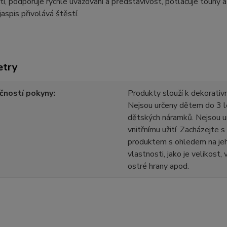
i, podporuje rychlé uvažování a představivost, potlačuje touhy a
 jaspis přivolává štěstí.
etry
čností pokyny
Produkty slouží k dekorativn
Nejsou určeny dětem do 3 l
dětských náramků. Nejsou u
vnitřnímu užití. Zacházejte 
produktem s ohledem na jeh
vlastnosti, jako je velikost,
ostré hrany apod.