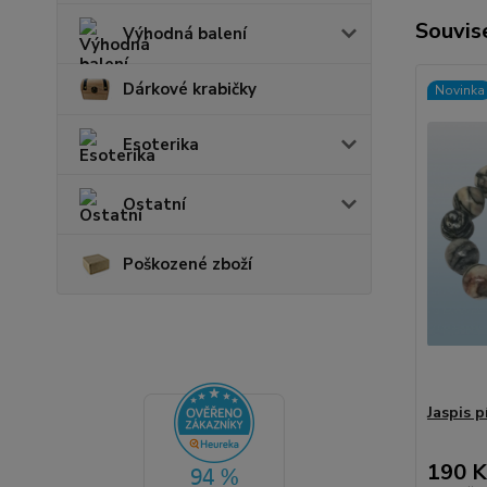
Souvise
Výhodná balení
Dárkové krabičky
Novinka
Esoterika
Ostatní
Poškozené zboží
Jaspis 
190 K