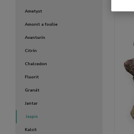
Ametyst
Amonit a fosílie
Avanturín
Citrín
Chalcedon
Fluorit
Granát
Jantar
Jaspis
Kalcit