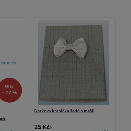
55 Kč
- 27 %
Dárková krabička šedá s mašlí
mek
25 Kč
/
ks