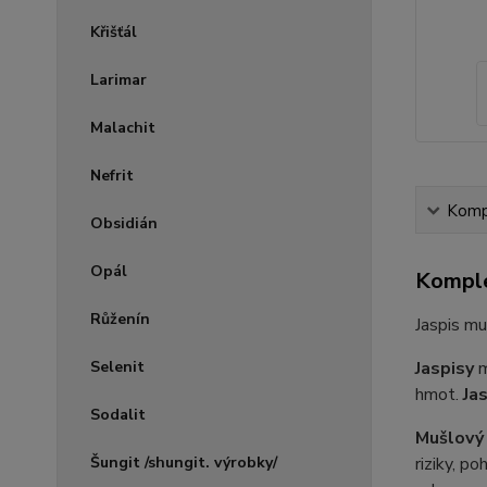
Křišťál
Larimar
Malachit
Nefrit
Kompl
Obsidián
Opál
Komple
Růženín
Jaspis mu
Selenit
Jaspisy
m
hmot.
Ja
Sodalit
Mušlový 
Šungit /shungit. výrobky/
riziky, p