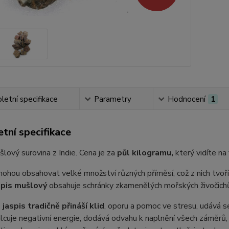
etní specifikace
Parametry
Hodnocení
1
tní specifikace
šlový surovina z Indie. Cena je za
půl kilogramu,
který vidíte na 
ohou obsahovat velké množství různých příměsí, což z nich tvoř
spis
mušlový
obsahuje schránky zkamenělých mořských živočichů,
jaspis tradičně přináší klid
, oporu a pomoc ve stresu, udává s
ohlcuje negativní energie, dodává odvahu k naplnění všech záměrů,