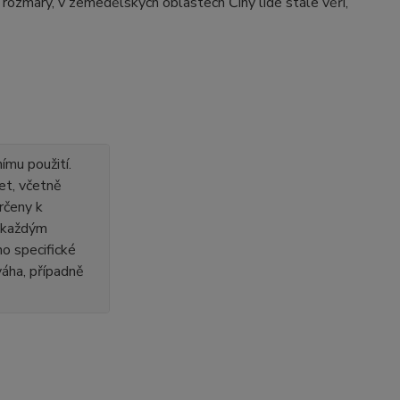
 rozmary, v zemedělských oblastech Číny lidé stále věří,
ímu použití.
et, včetně
rčeny k
s každým
o specifické
 váha, případně