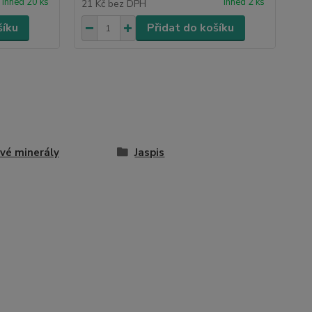
ihned 20 ks
ihned 2 ks
21 Kč
bez DPH
šíku
Přidat do košíku
vé minerály
Jaspis