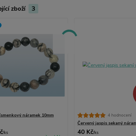
jící zboží
3
písmenkový náramek 10mm
4 hodnocení
Červený jaspis sekaný nára
č
40 Kč
/
ks
/
ks