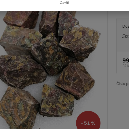
hmot. 
Zavřít
živočic
Dos
Cen
99
82 
Číslo p
- 51 %