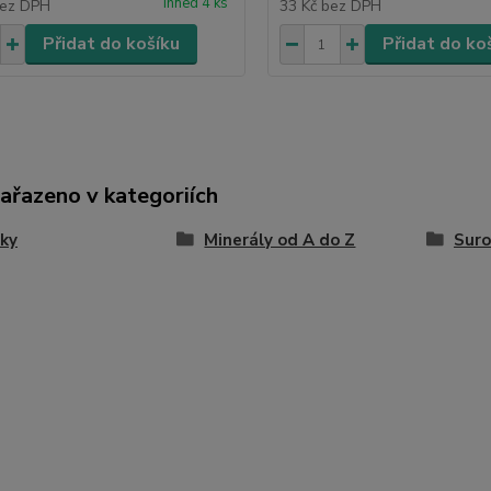
ihned 4 ks
ez DPH
33 Kč
bez DPH
Přidat do košíku
Přidat do ko
zařazeno v kategoriích
ky
Minerály od A do Z
Suro