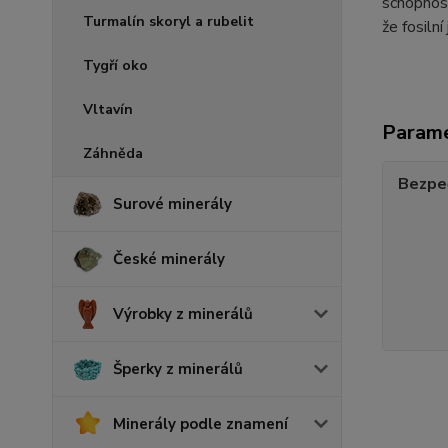
schopnost
Turmalín skoryl a rubelit
že fosilní
Tygří oko
Vltavín
Param
Záhněda
Bezpe
Surové minerály
České minerály
Výrobky z minerálů
Šperky z minerálů
Minerály podle znamení