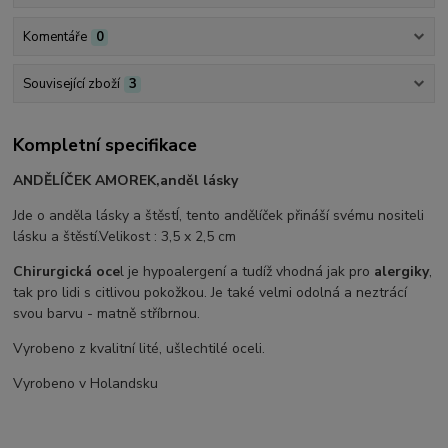
Komentáře
0
Související zboží
3
Kompletní specifikace
ANDĚLÍČEK AMOREK,anděl lásky
Jde o anděla lásky a štěstÍ, tento andělíček přináší svému nositeli
lásku a štěstí.Velikost : 3,5 x 2,5 cm
Chirurgická oce
l je hypoalergení a tudíž vhodná jak pro
alergiky
,
tak pro lidi s citlivou pokožkou. Je také velmi odolná a neztrácí
svou barvu - matně stříbrnou.
Vyrobeno z kvalitní lité, ušlechtilé oceli.
Vyrobeno v Holandsku