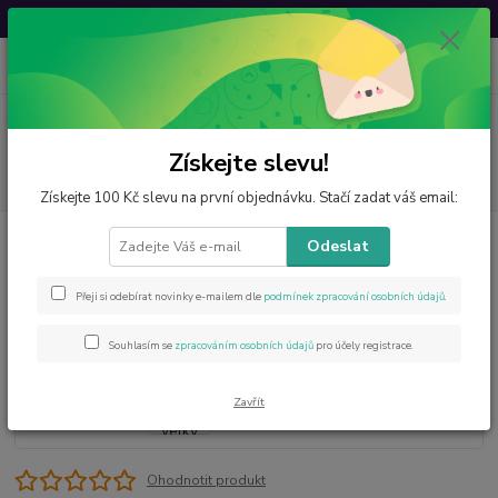
Svatovavřinecká sleva: 20 % s kódem
VAVRINEC20
0
ks
CZK
za
0 Kč
Menu
Získejte slevu!
Hledat
Získejte 100 Kč slevu na první objednávku. Stačí zadat váš email:
Úvod
Ostatní
Šperky z chirurgické oceli
Andělíček Amorek, velký
Odeslat
Andělíček Amorek, velký
Přeji si odebírat novinky e-mailem dle
podmínek zpracování osobních údajů
.
Souhlasím se
zpracováním osobních údajů
pro účely registrace.
Zavřít
Ohodnotit produkt