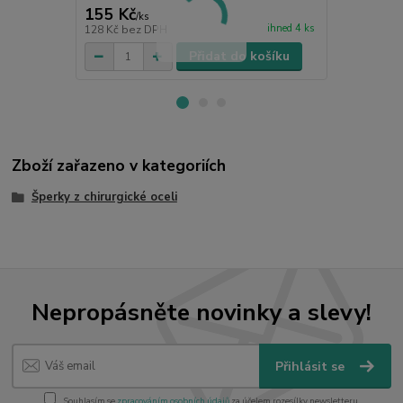
155 Kč
70 Kč
/
ks
/
ks
ihned 4 ks
128 Kč
bez DPH
58 Kč
bez D
Přidat do košíku
Zboží zařazeno v kategoriích
Šperky z chirurgické oceli
Nepropásněte novinky a slevy!
Přihlásit se
Souhlasím se
zpracováním osobních údajů
za účelem rozesílky newsletteru.