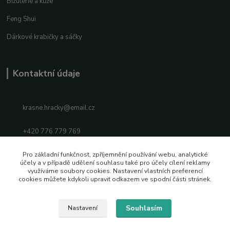
Bižuterie a kůže
Feng Shui
Dárkové krabičky a sáčky
Kontaktní údaje
krasne.hracky@email.cz
+420 776 779 769
Facebook
Pro základní funkčnost, zpříjemnění používání webu, analytické
účely a v případě udělení souhlasu také pro účely cílení reklamy
využíváme soubory cookies. Nastavení vlastních preferencí
Instagram
cookies můžete kdykoli upravit odkazem ve spodní části stránek.
Souhlasím
Nastavení
2026 © Vytvořeno s pozitivní energií