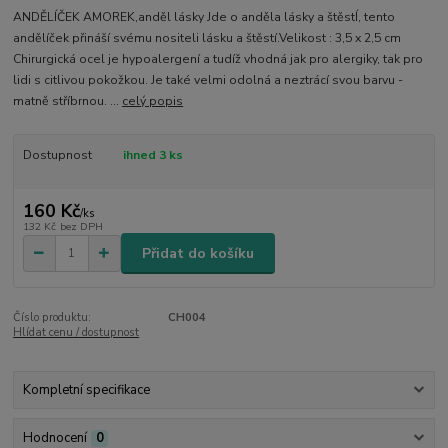
ANDĚLÍČEK AMOREK,anděl lásky Jde o anděla lásky a štěstÍ, tento
andělíček přináší svému nositeli lásku a štěstí.Velikost : 3,5 x 2,5 cm
Chirurgická ocel je hypoalergení a tudíž vhodná jak pro alergiky, tak pro
lidi s citlivou pokožkou. Je také velmi odolná a neztrácí svou barvu -
matně stříbrnou. ...
celý popis
Dostupnost
ihned 3 ks
160 Kč
/
ks
132 Kč
bez DPH
Přidat do košíku
Číslo produktu:
CH004
Hlídat cenu / dostupnost
Kompletní specifikace
Hodnocení
0