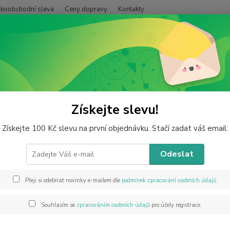
lkoobchodní sleva
Ceny dopravy
Kontakty
Hledat
ýrobky z minerálů
Andělé
Anděl, avanturin zlatý, 4 cm
l, avanturin zlatý, 4 cm
Získejte slevu!
Získejte 100 Kč slevu na první objednávku. Stačí zadat váš email:
Odeslat
Anděl 
anděla
nejen 
Přeji si odebírat novinky e-mailem dle
podmínek zpracování osobních údajů
.
velikos
umísti
Souhlasím se
zpracováním osobních údajů
pro účely registrace.