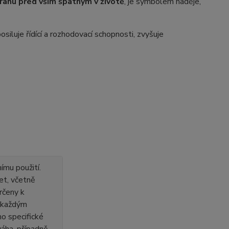
ranu před vším špatným v životě
, je symbolem naděje,
siluje řídící a rozhodovací schopnosti, zvyšuje
ímu použití.
et, včetně
rčeny k
s každým
o specifické