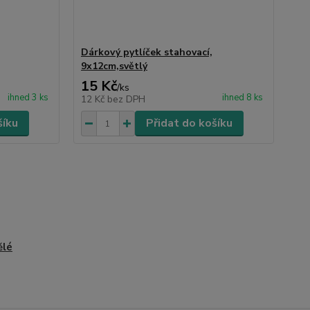
Dárkový pytlíček stahovací,
9x12cm,světlý
15 Kč
/
ks
ihned 3 ks
ihned 8 ks
12 Kč
bez DPH
šíku
Přidat do košíku
ělé