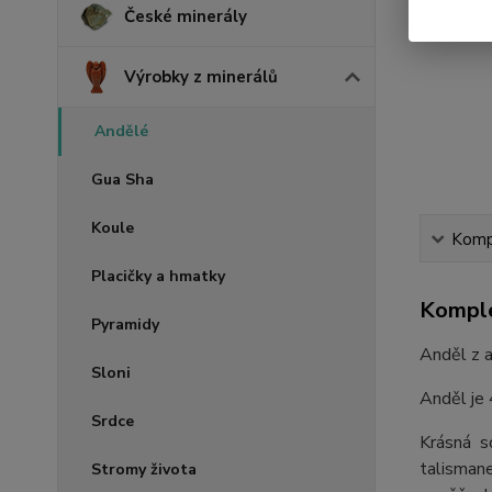
České minerály
Výrobky z minerálů
Andělé
Gua Sha
Koule
Kompl
Placičky a hmatky
Komple
Pyramidy
Anděl z a
Sloni
Anděl je 
Srdce
Krásná so
talismane
Stromy života