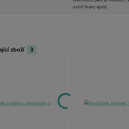
vlastnosti, jako je velikost,
ostré hrany apod.
jící zboží
3