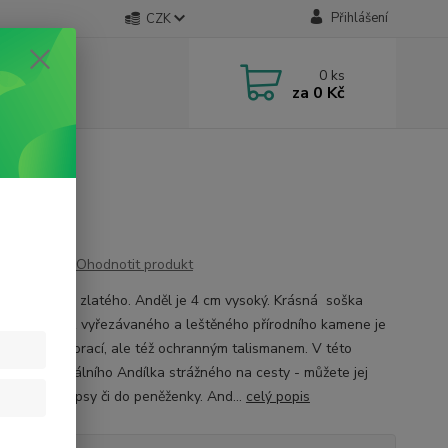
Přihlášení
CZK
0
ks
za
0 Kč
Ohodnotit produkt
z avanturinu zlatého. Anděl je 4 cm vysoký. Krásná soška
 strážného z vyřezávaného a leštěného přírodního kamene je
krásnou dekorací, ale též ochranným talismanem. V této
ti jde od ideálního Andílka strážného na cesty - můžete jej
t třeba do kapsy či do peněženky. And...
celý popis