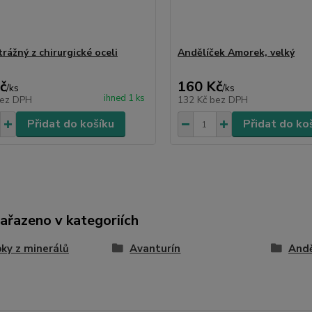
rážný z chirurgické oceli
Andělíček Amorek, velký
č
160 Kč
/
ks
/
ks
ihned 1 ks
ez DPH
132 Kč
bez DPH
Přidat do košíku
Přidat do ko
zařazeno v kategoriích
ky z minerálů
Avanturín
And