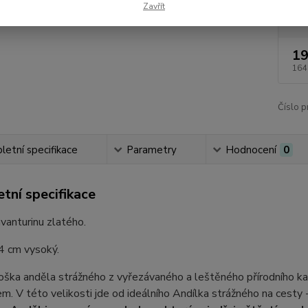
Zavřít
Dos
19
164
Číslo p
etní specifikace
Parametry
Hodnocení
0
tní specifikace
vanturinu zlatého.
4 cm vysoký.
ška anděla strážného z vyřezávaného a leštěného přírodního ka
m. V této velikosti jde od ideálního Andílka strážného na cesty 