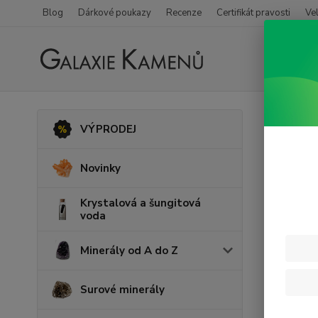
Blog
Dárkové poukazy
Recenze
Certifikát pravosti
Ve
Úvod
V
VÝPRODEJ
Andě
Novinky
Krystalová a šungitová
voda
Minerály od A do Z
Surové minerály