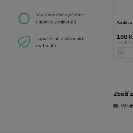
Vlastnoručně vyráběné
náramky z minerálů
Anděl st
190 K
Lapače snů z přírodních
157 Kč
b
materiálů
Zboží 
Výrob