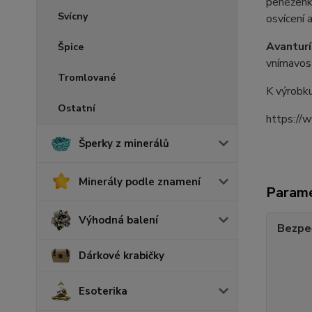
peněženk
Svícny
osvícení 
Avantur
Špice
vnímavost
Tromlované
K výrobk
Ostatní
https://
Šperky z minerálů
Minerály podle znamení
Param
Výhodná balení
Bezpe
Dárkové krabičky
Esoterika