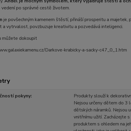
y.
Anděl je mocným symbolem, který vyjadřuje štěstí a och
a vedení po správné cestě životem.
ín
je povšechným kamenem štěstí, přináší prosperitu a majetek, po
 a vytrvalost, povzbuzuje kreativitu a pozvedává inteligenci.
u můžete dokoupit
www.galaxiekamenu.cz/Darkove-krabicky-a-sacky-c47_0_1.htm
etry
čností pokyny
Produkty slouží k dekorativn
Nejsou určeny dětem do 3 l
dětských náramků. Nejsou u
vnitřnímu užití. Zacházejte 
produktem s ohledem na jeh