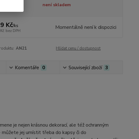
tupnost
není skladem
9 Kč
/
ks
Momentálně není k dispozici
 Kč
bez DPH
roduktu:
AN21
Hlídat cenu / dostupnost
Komentáře
0
Související zboží
3
mene je nejen krásnou dekorací, ale též ochranným
- můžete jej umístit třeba do kapsy či do