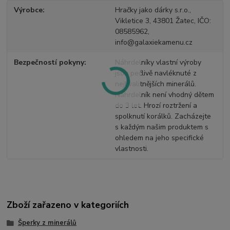
Výrobce
Hračky jako dárky s.r.o.,
Vikletice 3, 43801 Žatec, IČO:
08585962,
info@galaxiekamenu.cz
Bezpečností pokyny
Náhrdelníky vlastní výroby
jsou pečlivě navléknuté z
nejkvalitnějších minerálů.
Náhrdelník není vhodný dětem
do 3 let. Hrozí roztržení a
spolknutí korálků. Zacházejte
s každým našim produktem s
ohledem na jeho specifické
vlastnosti.
Zboží zařazeno v kategoriích
Šperky z minerálů