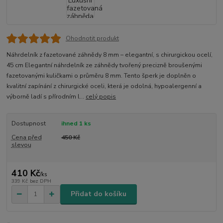
Ohodnotit produkt
Náhrdelník z fazetované záhnědy 8 mm – elegantní, s chirurgickou ocelí,
45 cm Elegantní náhrdelník ze záhnědy tvořený precizně broušenými
fazetovanými kuličkami o průměru 8 mm. Tento šperk je doplněn o
kvalitní zapínání z chirurgické oceli, která je odolná, hypoalergenní a
výborně ladí s přírodním l...
celý popis
Dostupnost
ihned 1 ks
Cena před
450 Kč
slevou
410 Kč
/
ks
339 Kč
bez DPH
Přidat do košíku