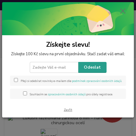
Svatovavřinecká sleva: 20 % s kódem
VAVRINEC20
0
ks
CZK
za
0 Kč
Menu
Získejte slevu!
Hledat
Získejte 100 Kč slevu na první objednávku. Stačí zadat váš email:
Úvod
Šperky z minerálů
Luxusní fazetovaná záhněda 8 mm –
Odeslat
náhrdelník s chirurgickou ocelí
Luxusní fazetovaná záhněda 8
Přeji si odebírat novinky e-mailem dle
podmínek zpracování osobních údajů
.
mm – náhrdelník s chirurgickou
Souhlasím se
zpracováním osobních údajů
pro účely registrace.
ocelí
- 9 %
Zavřít