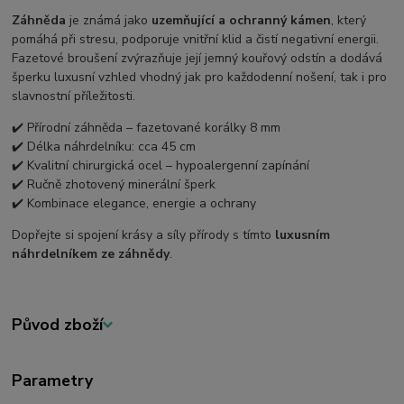
Záhněda
je známá jako
uzemňující a ochranný kámen
, který
pomáhá při stresu, podporuje vnitřní klid a čistí negativní energii.
Fazetové broušení zvýrazňuje její jemný kouřový odstín a dodává
šperku luxusní vzhled vhodný jak pro každodenní nošení, tak i pro
slavnostní příležitosti.
✔️ Přírodní záhněda – fazetované korálky 8 mm
✔️ Délka náhrdelníku: cca 45 cm
✔️ Kvalitní chirurgická ocel – hypoalergenní zapínání
✔️ Ručně zhotovený minerální šperk
✔️ Kombinace elegance, energie a ochrany
Dopřejte si spojení krásy a síly přírody s tímto
luxusním
náhrdelníkem ze záhnědy
.
Původ zboží
Parametry