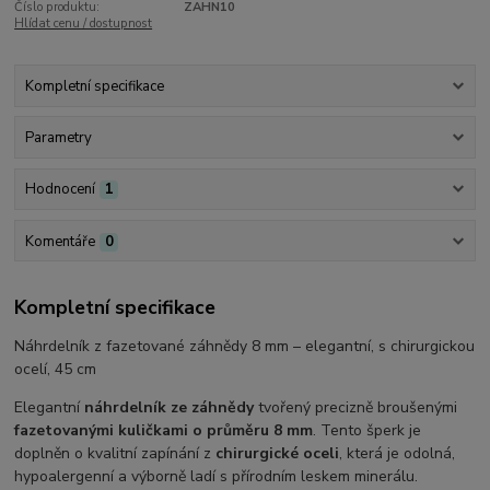
Číslo produktu:
ZAHN10
Hlídat cenu / dostupnost
Kompletní specifikace
Parametry
Hodnocení
1
Komentáře
0
Kompletní specifikace
Náhrdelník z fazetované záhnědy 8 mm – elegantní, s chirurgickou
ocelí, 45 cm
Elegantní
náhrdelník ze záhnědy
tvořený precizně broušenými
fazetovanými kuličkami o průměru 8 mm
. Tento šperk je
doplněn o kvalitní zapínání z
chirurgické oceli
, která je odolná,
hypoalergenní a výborně ladí s přírodním leskem minerálu.