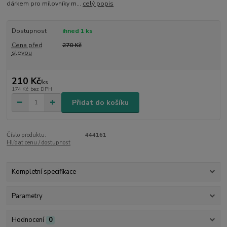
dárkem pro milovníky m...
celý popis
Dostupnost
ihned 1 ks
Cena před
270 Kč
slevou
210 Kč
/
ks
174 Kč
bez DPH
Přidat do košíku
Číslo produktu:
444161
Hlídat cenu / dostupnost
Kompletní specifikace
Parametry
Hodnocení
0