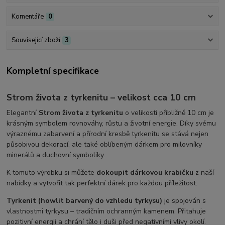
Komentáře
0
Související zboží
3
Kompletní specifikace
Strom života z tyrkenitu – velikost cca 10 cm
Elegantní
Strom života z tyrkenitu
o velikosti přibližně 10 cm je
krásným symbolem rovnováhy, růstu a životní energie. Díky svému
výraznému zabarvení a přírodní kresbě tyrkenitu se stává nejen
působivou dekorací, ale také oblíbeným dárkem pro milovníky
minerálů a duchovní symboliky.
K tomuto výrobku si můžete
dokoupit dárkovou krabičku
z naší
nabídky a vytvořit tak perfektní dárek pro každou příležitost.
Tyrkenit (howlit barvený do vzhledu tyrkysu)
je spojován s
vlastnostmi tyrkysu – tradičním ochranným kamenem. Přitahuje
pozitivní energii a chrání tělo i duši před negativními vlivy okolí.