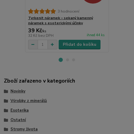
Sekaný náhrd
3 hodnocení
kámen, 85 c
Tyrkenit náramek – sekaný kamenný
náramek s esoterickými účinky
39 Kč
149 Kč
/
ks
/
ks
ihned 44 ks
32 Kč
bez DPH
123 Kč
bez 
Přidat do košíku
Zboží zařazeno v kategoriích
Novinky
Výrobky z minerálů
Esoterika
Ostatní
Stromy života