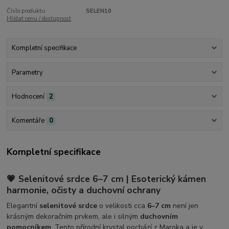
Číslo produktu:
SELEN10
Hlídat cenu / dostupnost
Kompletní specifikace
Parametry
Hodnocení
2
Komentáře
0
Kompletní specifikace
💗
Selenitové srdce 6–7 cm | Esoterický kámen
harmonie, očisty a duchovní ochrany
Elegantní
selenitové srdce
o velikosti cca
6–7 cm
není jen
krásným dekoračním prvkem, ale i silným
duchovním
pomocníkem
. Tento přírodní krystal pochází z Maroka a je v