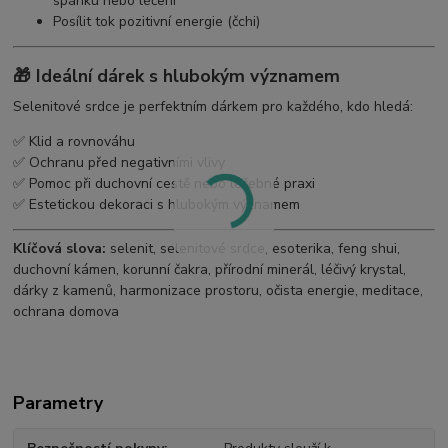
spánku nebo léčení
Posílit tok pozitivní energie (čchi)
🎁
Ideální dárek s hlubokým významem
Selenitové srdce je perfektním dárkem pro každého, kdo hledá:
✅ Klid a rovnováhu
✅ Ochranu před negativními vlivy
✅ Pomoc při duchovní cestě nebo léčebné praxi
✅ Estetickou dekoraci s hlubokým významem
Klíčová slova:
selenit, selenitové srdce, esoterika, feng shui,
duchovní kámen, korunní čakra, přírodní minerál, léčivý krystal,
dárky z kamenů, harmonizace prostoru, očista energie, meditace,
ochrana domova
Parametry