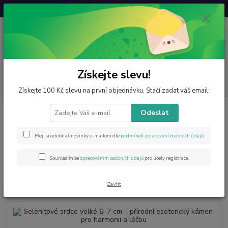
Svatovavřinecká sleva: 20 % s kódem
VAVRINEC20
0
ks
CZK
za
0 Kč
Menu
Získejte slevu!
Hledat
Získejte 100 Kč slevu na první objednávku. Stačí zadat váš email:
Úvod
Minerály od A do Z
Selenit
Selenitové srdce velké 6–7 cm –
Odeslat
přírodní esoterický kámen pro harmonii a léčbu
Selenitové srdce velké 6–7 cm –
Přeji si odebírat novinky e-mailem dle
podmínek zpracování osobních údajů
.
přírodní esoterický kámen pro
Souhlasím se
zpracováním osobních údajů
pro účely registrace.
harmonii a léčbu
Zavřít
Novinka
Akce
TOP produkt