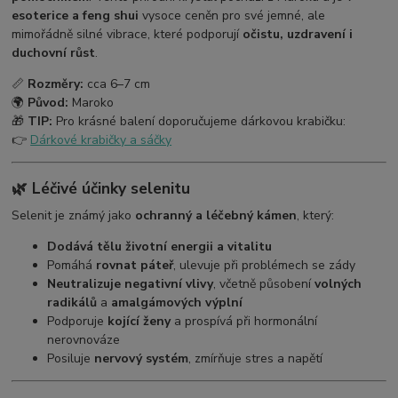
esoterice a feng shui
vysoce ceněn pro své jemné, ale
mimořádně silné vibrace, které podporují
očistu, uzdravení i
duchovní růst
.
📏
Rozměry:
cca 6–7 cm
🌍
Původ:
Maroko
🎁
TIP:
Pro krásné balení doporučujeme dárkovou krabičku:
👉
Dárkové krabičky a sáčky
🌿
Léčivé účinky selenitu
Selenit je známý jako
ochranný a léčebný kámen
, který:
Dodává tělu životní energii a vitalitu
Pomáhá
rovnat páteř
, ulevuje při problémech se zády
Neutralizuje negativní vlivy
, včetně působení
volných
radikálů
a
amalgámových výplní
Podporuje
kojící ženy
a prospívá při hormonální
nerovnováze
Posiluje
nervový systém
, zmírňuje stres a napětí