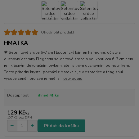
Ohodnotit produkt
HMATKA
💗 Selenitové srdce 6–7 cm | Esoterický kámen harmonie, očisty a
duchovní ochrany Elegantní selenitové srdce o velikosti cca 6–7 cm není
jen krásným dekoračním prvkem, ale i silným duchovním pomocníkem.
Tento přírodní krystal pochází z Maroka a je v esoterice a feng shui
vysoce ceněn pro své jemné, a...
celý popis
Dostupnost
ihned 41 ks
129 Kč
/
ks
107 Kč
bez DPH
Přidat do košíku