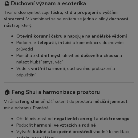
🔮
Duchovní význam a esoterika
Tvar
srdce
symbolizuje
lásku, klid a propojení s vyššími
vibracemi
. V kombinaci se selenitem se jedná o silný
duchovní
nástroj
, který:
Otevírá korunní čakru
a napojuje na
andělské vědomí
Podporuje
telepatii, intuici
a komunikaci s duchovními
průvodci
Pomáhá
zklidnit mysl
, ulevit od
duševního chaosu
a
nalézt hlubší smysl věcí
Vede k
vnitřní harmonii
, duchovnímu probuzení a
odpuštění
🏠
Feng Shui a harmonizace prostoru
V rámci
feng shui
přináší selenit do prostoru
měsíční jemnost
,
mír a ochranu. Pomáhá:
Očistit místnost od
negativních energií a elektrosmogu
Podpořit
harmonii ve vztazích a rodině
Vytvořit
klidné a bezpečné prostředí
vhodné k meditaci,