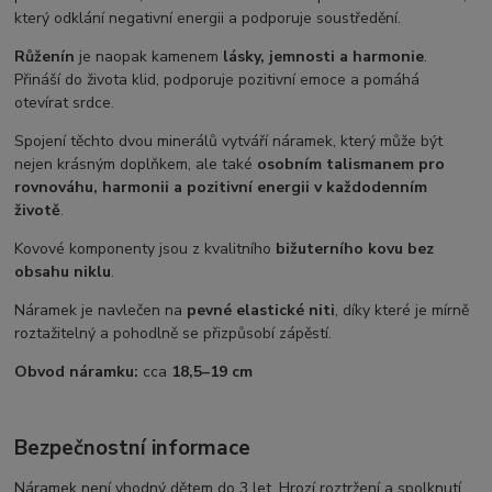
který odklání negativní energii a podporuje soustředění.
Růženín
je naopak kamenem
lásky, jemnosti a harmonie
.
Přináší do života klid, podporuje pozitivní emoce a pomáhá
otevírat srdce.
Spojení těchto dvou minerálů vytváří náramek, který může být
nejen krásným doplňkem, ale také
osobním talismanem pro
rovnováhu, harmonii a pozitivní energii v každodenním
životě
.
Kovové komponenty jsou z kvalitního
bižuterního kovu bez
obsahu niklu
.
Náramek je navlečen na
pevné elastické niti
, díky které je mírně
roztažitelný a pohodlně se přizpůsobí zápěstí.
Obvod náramku:
cca
18,5–19 cm
Bezpečnostní informace
Náramek není vhodný dětem do 3 let. Hrozí roztržení a spolknutí