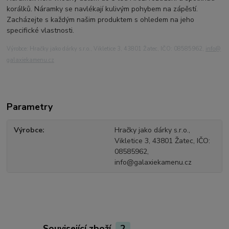
korálků. Náramky se navlékají kulivým pohybem na zápěstí.
Zacházejte s každým našim produktem s ohledem na jeho
specifické vlastnosti.
Výrobce: Hračky jako dárky s.r.o., Vikletice 3, 43801 Žatec, IČO: 08585962,
info@
galaxiekamenu.cz
Parametry
Výrobce
Hračky jako dárky s.r.o.,
Vikletice 3, 43801 Žatec, IČO:
08585962,
info@galaxiekamenu.cz
Související zboží
2