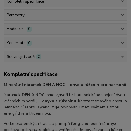
Kompletní specifikace
Parametry
Hodnocení
0
Komentáře
0
Související zboží
2
Kompletní specifikace
Minerální náramek DEN A NOC – onyx a růženín pro harmonii
Náramek
DEN A NOC
jsme vytvořili z harmonického spojení dvou
krásných minerálů –
onyxu a růženínu
. Kontrast tmavého onyxu a
jemného růženínu symbolizuje rovnováhu mezi světlem a tmou,
energií dne a klidem noci.
Podle esoterických tradic a principů
feng shui
pomáhá
onyx
posilovat ochranu, stabilitu a vnitřní sílu. Je považován za kámen,