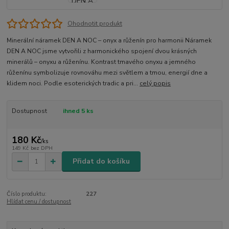
Ohodnotit produkt
Minerální náramek DEN A NOC – onyx a růženín pro harmonii Náramek
DEN A NOC jsme vytvořili z harmonického spojení dvou krásných
minerálů – onyxu a růženínu. Kontrast tmavého onyxu a jemného
růženínu symbolizuje rovnováhu mezi světlem a tmou, energií dne a
klidem noci. Podle esoterických tradic a pri...
celý popis
Dostupnost
ihned 5 ks
180 Kč
/
ks
149 Kč
bez DPH
Přidat do košíku
Číslo produktu:
227
Hlídat cenu / dostupnost