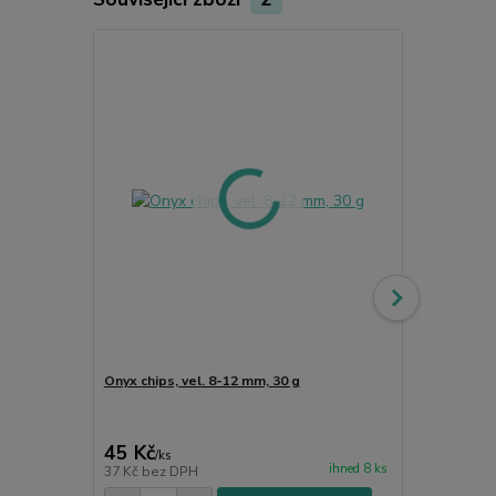
Onyx chips, vel. 8-12 mm, 30 g
Dárková látk
minerály
45 Kč
15 Kč
/
ks
/
ks
ihned 8 ks
37 Kč
bez DPH
12 Kč
bez D