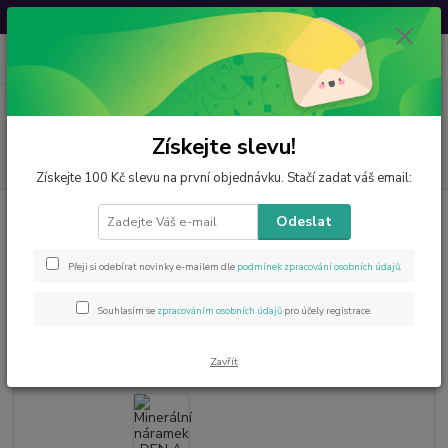
Svatovavřinecká sleva: 20 % s kódem
VAVRINEC20
0
ks
CZK
za
0 Kč
Menu
Získejte slevu!
Hledat
Získejte 100 Kč slevu na první objednávku. Stačí zadat váš email:
Úvod
Minerály od A do Z
Růženín
Minerální náramek DEN A NOC –
Odeslat
onyx a růženín pro harmonii/
Minerální náramek DEN A NOC –
Přeji si odebírat novinky e-mailem dle
podmínek zpracování osobních údajů
.
onyx a růženín pro harmonii/
Souhlasím se
zpracováním osobních údajů
pro účely registrace.
Zavřít