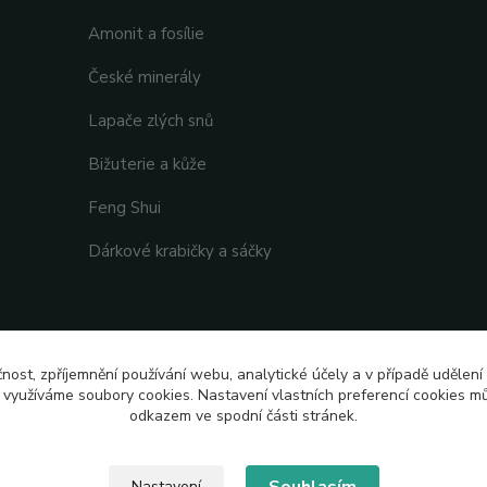
Amonit a fosílie
České minerály
Lapače zlých snů
Bižuterie a kůže
Feng Shui
Dárkové krabičky a sáčky
čnost, zpříjemnění používání webu, analytické účely a v případě udělení
y využíváme soubory cookies. Nastavení vlastních preferencí cookies mů
odkazem ve spodní části stránek.
Nastavení