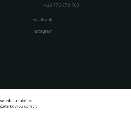
+420 776 779 769
Facebook
Instagram
 souhlasu také pro
žete kdykoli upravit