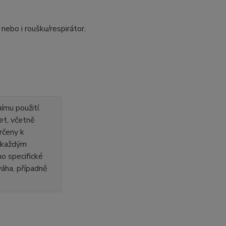
nebo i roušku/respirátor.
ímu použití.
et, včetně
rčeny k
s každým
o specifické
 váha, případně