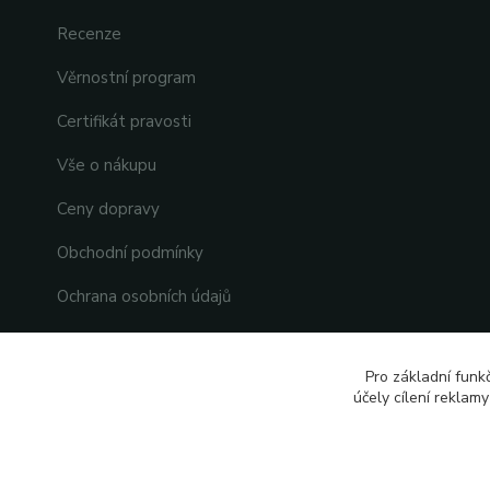
Recenze
Věrnostní program
Certifikát pravosti
Vše o nákupu
Ceny dopravy
Obchodní podmínky
Ochrana osobních údajů
Reklamace
Pro základní funk
Kontakty
účely cílení reklam