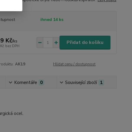
tupnost
ihned 14 ks
9 Kč
/
ks
Přidat do košíku
 Kč
bez DPH
roduktu:
AK19
Hlídat cenu / dostupnost
Komentáře
0
Související zboží
1
rgická ocel.