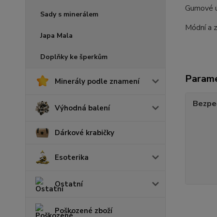
Gumové úc
Sady s minerálem
Módní a z
Japa Mala
Doplňky ke šperkům
Param
Minerály podle znamení
Bezpe
Výhodná balení
Dárkové krabičky
Esoterika
Ostatní
Poškozené zboží