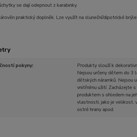
hytky se dají odepnout z karabinky.
árověn praktický doplněk. Lze využít na sluneční/dipotrické brýle 
etry
čností pokyny
Produkty slouží k dekorativn
Nejsou určeny dětem do 3 l
dětských náramků. Nejsou u
vnitřnímu užití. Zacházejte 
produktem s ohledem na jeh
vlastnosti, jako je velikost,
ostré hrany apod.