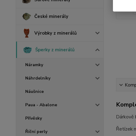
České minerály
Výrobky z minerálů
Šperky z minerálů
Náramky
Náhrdelníky
Kompl
Náušnice
Komple
Paua - Abalone
Dárkově b
Přívěsky
Řetízek m
Říční perly