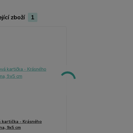
jící zboží
1
 kartička - Krásného
na, 9x5 cm