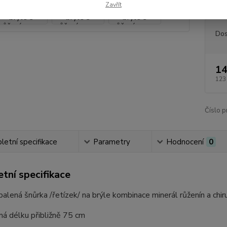
Zavřít
Dos
14
123
Číslo p
etní specifikace
Parametry
Hodnocení
0
tní specifikace
alená šnůrka /řetízek/ na brýle kombinace minerál růženín a chiru
á délku přibližně 75 cm