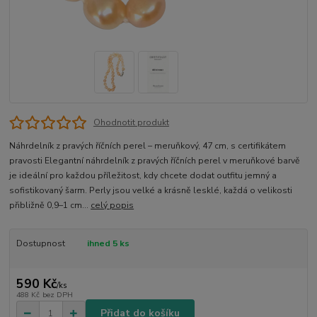
Ohodnotit produkt
Náhrdelník z pravých říčních perel – meruňkový, 47 cm, s certifikátem
pravosti Elegantní náhrdelník z pravých říčních perel v meruňkové barvě
je ideální pro každou příležitost, kdy chcete dodat outfitu jemný a
sofistikovaný šarm. Perly jsou velké a krásně lesklé, každá o velikosti
přibližně 0,9–1 cm...
celý popis
Dostupnost
ihned 5 ks
590 Kč
/
ks
488 Kč
bez DPH
Přidat do košíku