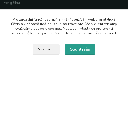
Feng Shui
Dárkové krabičky a sáčky
Pro základní funkčnost, zpříjemnění používání webu, analytické
účely a v případě udělení souhlasu také pro účely cílení reklamy
využíváme soubory cookies. Nastavení vlastních preferencí
Kontaktní údaje
cookies můžete kdykoli upravit odkazem ve spodní části stránek.
Souhlasím
Nastavení
krasne.hracky@email.cz
+420 776 779 769
Facebook
Instagram
2026 © Vytvořeno s pozitivní energií
Vytvořeno na
Eshop-rychle.cz