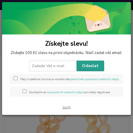
Svatovavřinecká sleva: 20 % s kódem
VAVRINEC20
0
ks
CZK
za
0 Kč
Menu
Získejte slevu!
Hledat
Získejte 100 Kč slevu na první objednávku. Stačí zadat váš email:
Úvod
Šperky z minerálů
Říční perly
Pravé říční perly meruňkové větší
Odeslat
Pravé říční perly meruňkové větší
Přeji si odebírat novinky e-mailem dle
podmínek zpracování osobních údajů
.
Souhlasím se
zpracováním osobních údajů
pro účely registrace.
Zavřít