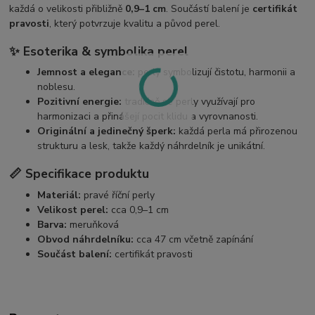
každá o velikosti přibližně
0,9–1 cm
. Součástí balení je
certifikát
pravosti
, který potvrzuje kvalitu a původ perel.
✨
Esoterika & symbolika perel
Jemnost a elegance:
perly symbolizují čistotu, harmonii a
noblesu.
Pozitivní energie:
tradičně se perly využívají pro
harmonizaci a přinášejí pocit klidu a vyrovnanosti.
Originální a jedinečný šperk:
každá perla má přirozenou
strukturu a lesk, takže každý náhrdelník je unikátní.
📏
Specifikace produktu
Materiál:
pravé říční perly
Velikost perel:
cca 0,9–1 cm
Barva:
meruňková
Obvod náhrdelníku:
cca 47 cm včetně zapínání
Součást balení:
certifikát pravosti