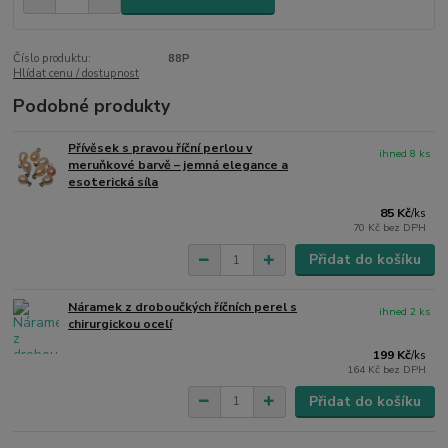
Číslo produktu:
88P
Hlídat cenu / dostupnost
Podobné produkty
Přívěsek s pravou říční perlou v
ihned 8 ks
meruňkové barvě – jemná elegance a
esoterická síla
85 Kč
/
ks
70 Kč
bez DPH
Přidat do košíku
Náramek z droboučkých říčních perel s
ihned 2 ks
chirurgickou ocelí
199 Kč
/
ks
164 Kč
bez DPH
Přidat do košíku