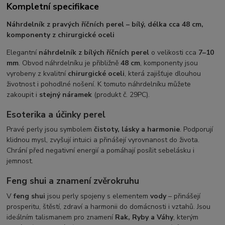
Kompletní specifikace
Náhrdelník z pravých říčních perel – bílý, délka cca 48 cm,
komponenty z chirurgické oceli
Elegantní
náhrdelník z bílých říčních perel
o velikosti cca
7–10
mm
. Obvod náhrdelníku je přibližně
48 cm
, komponenty jsou
vyrobeny z kvalitní
chirurgické oceli
, která zajišťuje dlouhou
životnost i pohodlné nošení. K tomuto náhrdelníku můžete
zakoupit i
stejný náramek
(produkt č. 29PC).
Esoterika a účinky perel
Pravé perly jsou symbolem
čistoty, lásky a harmonie
. Podporují
klidnou mysl, zvyšují intuici a přinášejí vyrovnanost do života.
Chrání před negativní energií a pomáhají posílit sebelásku i
jemnost.
Feng shui a znamení zvěrokruhu
V
feng shui
jsou perly spojeny s elementem
vody
– přinášejí
prosperitu, štěstí, zdraví a harmonii do domácnosti i vztahů. Jsou
ideálním talismanem pro znamení
Rak, Ryby a Váhy
, kterým