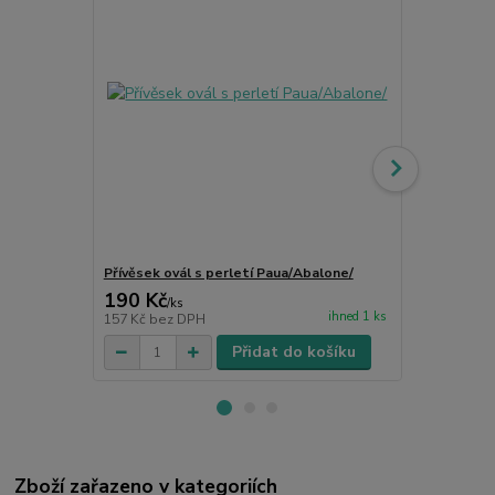
Přívěsek ovál s perletí Paua/Abalone/
Přívěsek muš
190 Kč
169 Kč
/
ks
/
ks
ihned 1 ks
157 Kč
bez DPH
140 Kč
bez 
Přidat do košíku
Zboží zařazeno v kategoriích