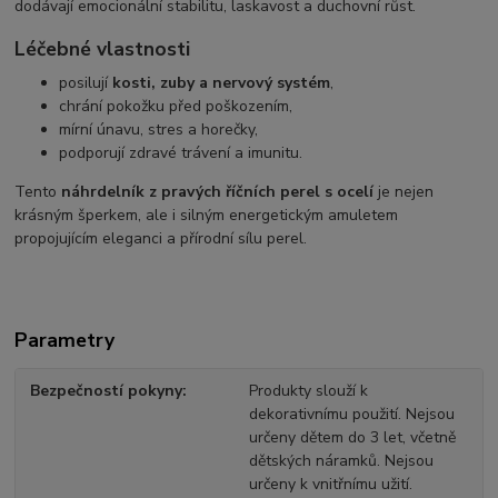
dodávají emocionální stabilitu, laskavost a duchovní růst.
Léčebné vlastnosti
posilují
kosti, zuby a nervový systém
,
chrání pokožku před poškozením,
mírní únavu, stres a horečky,
podporují zdravé trávení a imunitu.
Tento
náhrdelník z pravých říčních perel s ocelí
je nejen
krásným šperkem, ale i silným energetickým amuletem
propojujícím eleganci a přírodní sílu perel.
Parametry
Bezpečností pokyny
Produkty slouží k
dekorativnímu použití. Nejsou
určeny dětem do 3 let, včetně
dětských náramků. Nejsou
určeny k vnitřnímu užití.