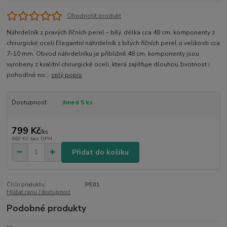
Ohodnotit produkt
Náhrdelník z pravých říčních perel – bílý, délka cca 48 cm, komponenty z
chirurgické oceli Elegantní náhrdelník z bílých říčních perel o velikosti cca
7–10 mm. Obvod náhrdelníku je přibližně 48 cm, komponenty jsou
vyrobeny z kvalitní chirurgické oceli, která zajišťuje dlouhou životnost i
pohodlné no...
celý popis
Dostupnost
ihned 5 ks
799 Kč
/
ks
660 Kč
bez DPH
Přidat do košíku
Číslo produktu:
PE01
Hlídat cenu / dostupnost
Podobné produkty