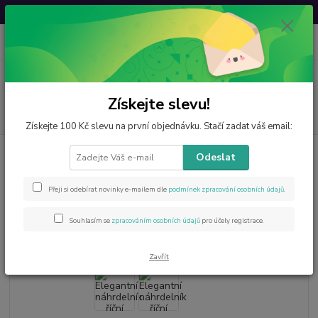
Svatovavřinecká sleva: 20 % s kódem
VAVRINEC20
0
ks
CZK
za
0 Kč
Menu
Získejte slevu!
Hledat
Získejte 100 Kč slevu na první objednávku. Stačí zadat váš email:
Úvod
Šperky z minerálů
Říční perly
Elegantní náhrdelník říční perly a
Odeslat
chirurgická ocel 48 cm
Elegantní náhrdelník říční perly a
Přeji si odebírat novinky e-mailem dle
podmínek zpracování osobních údajů
.
chirurgická ocel 48 cm
Souhlasím se
zpracováním osobních údajů
pro účely registrace.
Zavřít