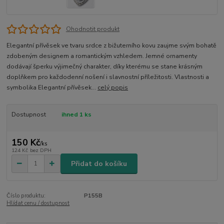
Ohodnotit produkt
Elegantní přívěsek ve tvaru srdce z bižuterního kovu zaujme svým bohatě
zdobeným designem a romantickým vzhledem. Jemné ornamenty
dodávají šperku výjimečný charakter, díky kterému se stane krásným
doplňkem pro každodenní nošení i slavnostní příležitosti. Vlastnosti a
symbolika Elegantní přívěsek...
celý popis
Dostupnost
ihned 1 ks
150 Kč
/
ks
124 Kč
bez DPH
Přidat do košíku
Číslo produktu:
P155B
Hlídat cenu / dostupnost