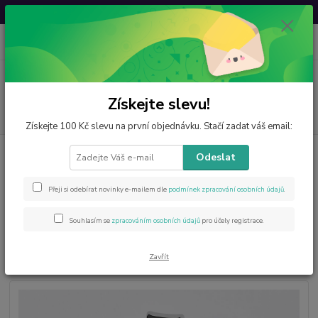
Svatovavřinecká sleva: 20 % s kódem
VAVRINEC20
0
ks
CZK
za
0 Kč
Menu
Získejte slevu!
Hledat
Získejte 100 Kč slevu na první objednávku. Stačí zadat váš email:
Úvod
Šperky z minerálů
Paua - Abalone
Přívěsky
Přívěsek
Odeslat
srdíčko z Paua Abalone bižuterního kovu – zdobený přívěsek 1,7 × 1,9 cm
Přívěsek srdíčko z Paua Abalone
Přeji si odebírat novinky e-mailem dle
podmínek zpracování osobních údajů
.
bižuterního kovu – zdobený
Souhlasím se
zpracováním osobních údajů
pro účely registrace.
přívěsek 1,7 × 1,9 cm
Zavřít
Novinka