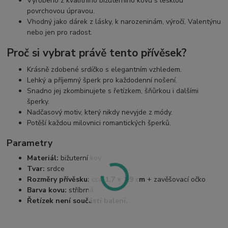
Vyrobeno z kvalitního bižuterního kovu s lesklou
povrchovou úpravou.
Vhodný jako dárek z lásky, k narozeninám, výročí, Valentýnu
nebo jen pro radost.
Proč si vybrat právě tento přívěsek?
Krásně zdobené srdíčko s elegantním vzhledem.
Lehký a příjemný šperk pro každodenní nošení.
Snadno jej zkombinujete s řetízkem, šňůrkou i dalšími
šperky.
Nadčasový motiv, který nikdy nevyjde z módy.
Potěší každou milovnici romantických šperků.
Parametry
Materiál:
bižuterní kov
Tvar:
srdce
Rozměry přívěsku:
cca
1,7 × 1,9 cm
+ zavěšovací očko
Barva kovu:
stříbrná
Řetízek není součástí balení.