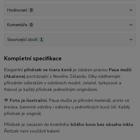
Hodnocení
0
Komentáře
0
Související zboží
1
Kompletní specifikace
Elegantní
přívěsek ve tvaru koně
je zdoben pravou
Paua mušlí
(Abalone)
pocházející z Nového Zélandu. Díky nádherným
přírodním odleskům v odstínech modré, zelené, tyrkysové a
fialové je každý přívěsek jedinečným originálem.
💙
Foto je ilustrační.
Paua mušle je přírodní materiál, proto se
kresba, barevné odstíny i odlesky u jednotlivých kusů liší. Každý
přívěsek je originál.
Přívěsek je zasazen do kvalitního
bílého kovu bez obsahu niklu
.
Řetízek není součástí balení.