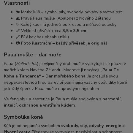
Vlastnosti
🐎 Motiv: kůň – symbol síly, svobody, odvahy a vytrvalosti
🌊 Pravá Paua mušle (Abalone) z Nového Zélandu
✨ Každý kus má jedinečnou kresbu a měňavé odlesky
📏 Velikost přívěsku: cca
3,5 × 3,5 cm
🔗 Bílý kov bez obsahu niklu
📷
Foto ilustrační – každý přívěsek je originál
Paua mušle – dar moře
Paua (
Haliotis Iris
) je výjimečný druh mušle vyskytující se pouze v
mořích kolem Nového Zélandu. Maorové ji nazývají
„Paua Te
Koha a Tangaroa“ – Dar mořského boha
. Je proslulá svou
neopakovatelnou hrou barev připomínající vzácný opál, díky které
je každý šperk z Paua mušle naprostým originálem.
Ve feng shui a esoterice je Paua mušle spojována s
harmonií,
intuicí, ochranou a vnitřním klidem
.
Symbolika koně
Kůň je od nepaměti symbolem
svobody, síly, odvahy, energie a
životní cesty
. Představuje vytrvalost, nezávislost a schopnost