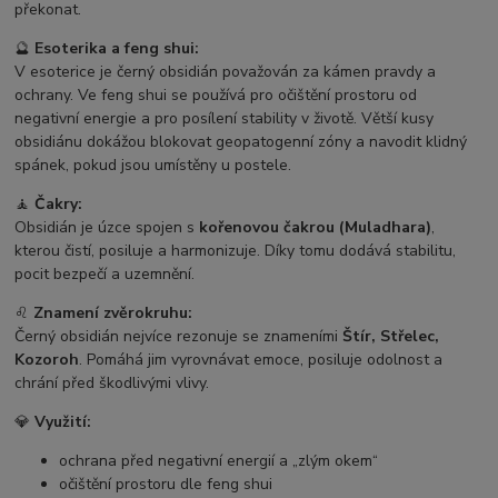
překonat.
🔮
Esoterika a feng shui:
V esoterice je černý obsidián považován za kámen pravdy a
ochrany. Ve feng shui se používá pro očištění prostoru od
negativní energie a pro posílení stability v životě. Větší kusy
obsidiánu dokážou blokovat geopatogenní zóny a navodit klidný
spánek, pokud jsou umístěny u postele.
🧘
Čakry:
Obsidián je úzce spojen s
kořenovou čakrou (Muladhara)
,
kterou čistí, posiluje a harmonizuje. Díky tomu dodává stabilitu,
pocit bezpečí a uzemnění.
♌
Znamení zvěrokruhu:
Černý obsidián nejvíce rezonuje se znameními
Štír, Střelec,
Kozoroh
. Pomáhá jim vyrovnávat emoce, posiluje odolnost a
chrání před škodlivými vlivy.
💎
Využití:
ochrana před negativní energií a „zlým okem“
očištění prostoru dle feng shui