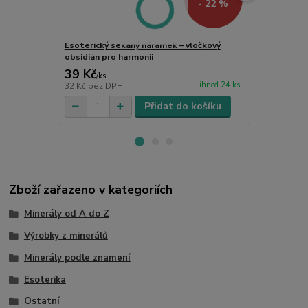
- 22 %
Esoterický sekaný náramek – vločkový
Přívěsek z ob
obsidián pro harmonii
Ochranný ká
39 Kč
55 Kč
/
ks
/
ks
ihned 24 ks
32 Kč
bez DPH
45 Kč
bez D
Přidat do košíku
Zboží zařazeno v kategoriích
Minerály od A do Z
Výrobky z minerálů
Minerály podle znamení
Esoterika
Ostatní