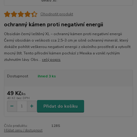
Ohodnotit produkt
ochranný kámen proti negativní energii
Obsidián černý leštěný XL – ochranný kámen proti negativní energii
Černý obsidián o velikosti cca 2,5–3 cm je silně ochranný minerál, který
dokáže pohltit veškerou negativní energii z okolního prostředí a vytvořit
mocný štít. Tento přírodní kámen pochází z Mexika a vznikl rychlým
ztuhnutím lávy. Obs...
celý popis
Dostupnost
ihned 3 ks
49 Kč
/
ks
40 Kč
bez DPH
Přidat do košíku
Číslo produktu:
128S
Hlídat cenu / dostupnost