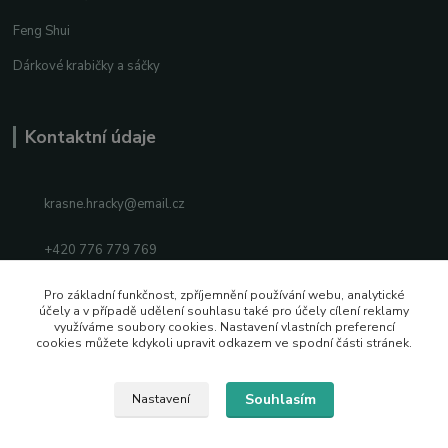
Feng Shui
Dárkové krabičky a sáčky
Kontaktní údaje
krasne.hracky@email.cz
+420 776 779 769
Facebook
Pro základní funkčnost, zpříjemnění používání webu, analytické
účely a v případě udělení souhlasu také pro účely cílení reklamy
využíváme soubory cookies. Nastavení vlastních preferencí
Instagram
cookies můžete kdykoli upravit odkazem ve spodní části stránek.
Souhlasím
Nastavení
2026 © Vytvořeno s pozitivní energií