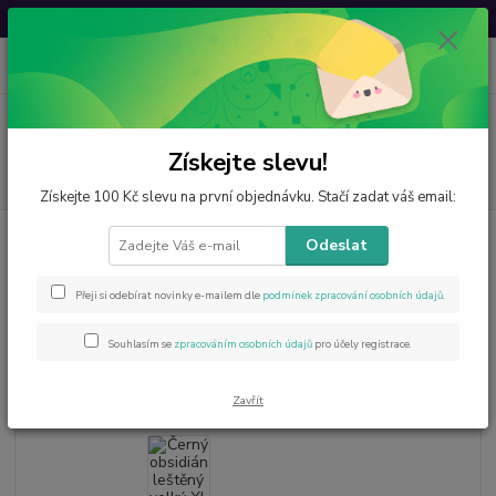
Svatovavřinecká sleva: 20 % s kódem
VAVRINEC20
0
ks
CZK
za
0 Kč
Menu
Získejte slevu!
Hledat
Získejte 100 Kč slevu na první objednávku. Stačí zadat váš email:
Úvod
Minerály od A do Z
Obsidián
Černý obsidián leštěný velký XL –
Odeslat
esoterika, znamení a léčivá síla
Černý obsidián leštěný velký XL –
Přeji si odebírat novinky e-mailem dle
podmínek zpracování osobních údajů
.
esoterika, znamení a léčivá síla
Souhlasím se
zpracováním osobních údajů
pro účely registrace.
Zavřít