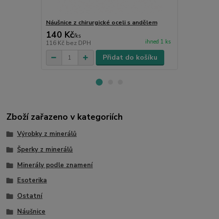
Náušnice z chirurgické oceli s andělem
Naušnice z c
140 Kč
140 Kč
/
ks
/
ks
ihned 1 ks
116 Kč
bez DPH
116 Kč
bez 
Přidat do košíku
Zboží zařazeno v kategoriích
Výrobky z minerálů
Šperky z minerálů
Minerály podle znamení
Esoterika
Ostatní
Náušnice