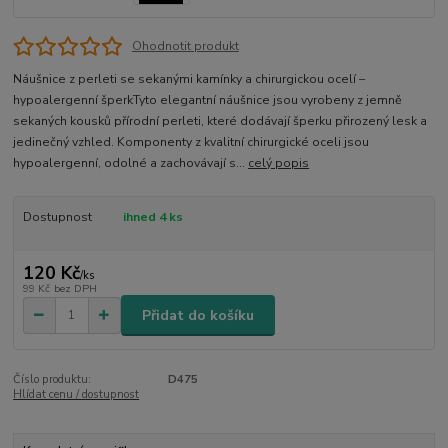
Ohodnotit produkt
Náušnice z perleti se sekanými kamínky a chirurgickou ocelí –
hypoalergenní šperkTyto elegantní náušnice jsou vyrobeny z jemně
sekaných kousků přírodní perleti, které dodávají šperku přirozený lesk a
jedinečný vzhled. Komponenty z kvalitní chirurgické oceli jsou
hypoalergenní, odolné a zachovávají s...
celý popis
Dostupnost
ihned 4 ks
120 Kč
/
ks
99 Kč
bez DPH
Přidat do košíku
Číslo produktu:
D475
Hlídat cenu / dostupnost