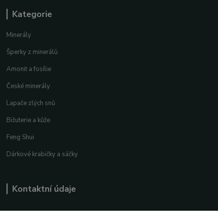
Kategorie
Minerály
Šperky z minerálů
Amonit a fosílie
České minerály
Lapače zlých snů
Bižuterie a kůže
Feng Shui
Dárkové krabičky a sáčky
Kontaktní údaje