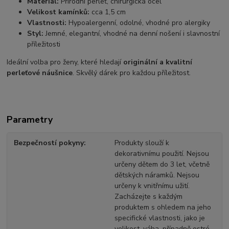
Materiál:
Přírodní perleť, chirurgická ocel
Velikost kamínků:
cca 1,5 cm
Vlastnosti:
Hypoalergenní, odolné, vhodné pro alergiky
Styl:
Jemné, elegantní, vhodné na denní nošení i slavnostní
příležitosti
Ideální volba pro ženy, které hledají
originální a kvalitní
perleťové náušnice
. Skvělý dárek pro každou příležitost.
Parametry
Bezpečností pokyny
Produkty slouží k
dekorativnímu použití. Nejsou
určeny dětem do 3 let, včetně
dětských náramků. Nejsou
určeny k vnitřnímu užití.
Zacházejte s každým
produktem s ohledem na jeho
specifické vlastnosti, jako je
velikost, váha, případně ostré