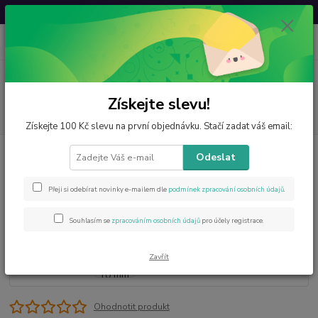
Svatovavřinecká sleva: 20 % s kódem
VAVRINEC20
0
ks
CZK
za
0 Kč
Menu
Získejte slevu!
Hledat
Získejte 100 Kč slevu na první objednávku. Stačí zadat váš email:
Úvod
Šperky z minerálů
Naušnice z opalitu 10 mm
Odeslat
Naušnice z opalitu 10 mm
Přeji si odebírat novinky e-mailem dle
podmínek zpracování osobních údajů
.
Souhlasím se
zpracováním osobních údajů
pro účely registrace.
Zavřít
Ohodnotit produkt