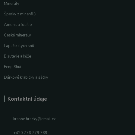
Minerály
Šperky z minerálů
Amonit a fosílie
České minerály
Lapače zlých snů
Bižuterie a kůže
Feng Shui
Dárkové krabičky a sáčky
Kontaktní údaje
krasne.hracky@email.cz
+420 776 779 769