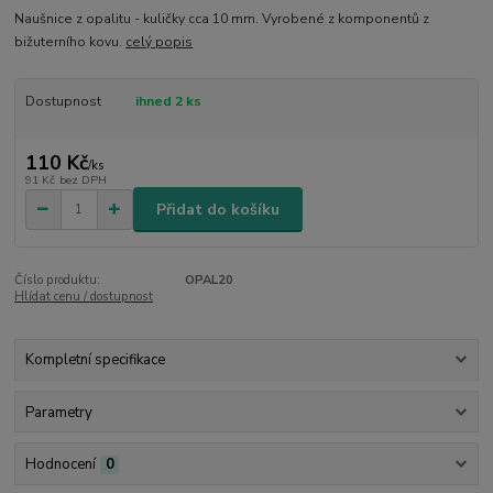
Naušnice z opalitu - kuličky cca 10 mm. Vyrobené z komponentů z
bižuterního kovu.
celý popis
Dostupnost
ihned 2 ks
110 Kč
/
ks
91 Kč
bez DPH
Přidat do košíku
Číslo produktu:
OPAL20
Hlídat cenu / dostupnost
Kompletní specifikace
Parametry
Hodnocení
0