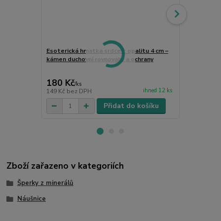
Esoterická hmatka srdce z opalitu 4 cm –
kámen duchovní rovnováhy a ochrany
Opalit 2–2,5
pro relaxaci
180 Kč
45 Kč
/
ks
/
ks
ihned 12 ks
149 Kč
bez DPH
37 Kč
bez D
Přidat do košíku
Zboží zařazeno v kategoriích
Šperky z minerálů
Náušnice