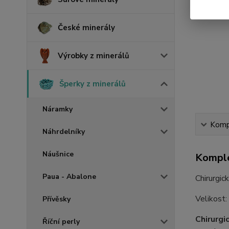
České minerály
Výrobky z minerálů
Šperky z minerálů
Náramky
Kompl
Náhrdelníky
Náušnice
Komple
Paua - Abalone
Chirurgic
Velikost:
Přívěsky
Chirurgi
Říční perly