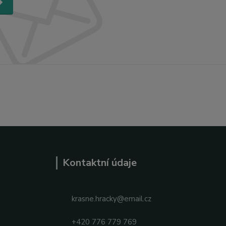
Kontaktní údaje
krasne.hracky@email.cz
+420 776 779 769