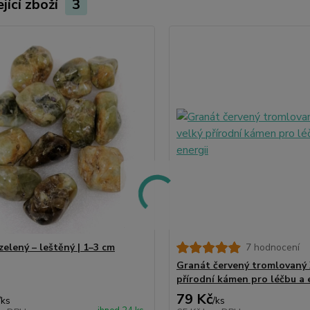
jící zboží
3
zelený – leštěný | 1–3 cm
7 hodnocení
Granát červený tromlovaný 
přírodní kámen pro léčbu a 
79 Kč
/
ks
/
ks