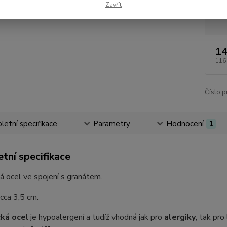
Zavřít
Dos
14
116
Číslo p
etní specifikace
Parametry
Hodnocení
1
tní specifikace
ká ocel ve spojení s granátem.
 cca 3,5 cm.
cká oce
l je hypoalergení a tudíž vhodná jak pro
alergiky
, tak pro