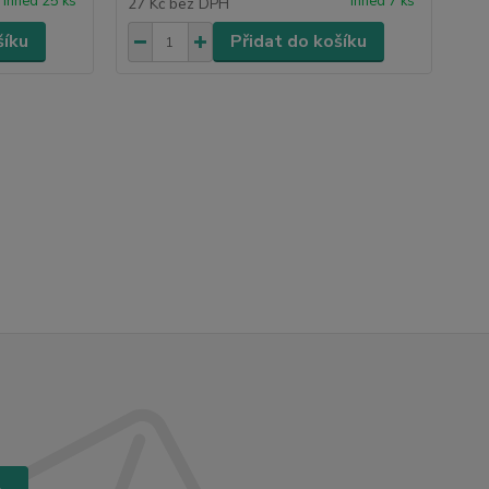
ihned 25 ks
ihned 7 ks
27 Kč
bez DPH
šíku
Přidat do košíku