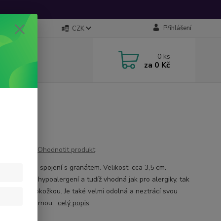
Přihlášení
CZK
0
ks
za
0 Kč
Ohodnotit produkt
ická ocel ve spojení s granátem. Velikost: cca 3,5 cm.
ická ocel je hypoalergení a tudíž vhodná jak pro alergiky, tak
i s citlivou pokožkou. Je také velmi odolná a neztrácí svou
- matně stříbrnou.
celý popis