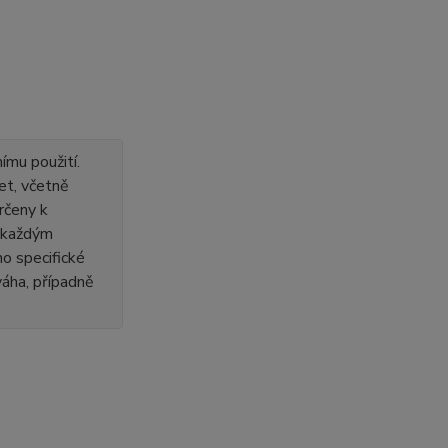
ímu použití.
et, včetně
rčeny k
s každým
o specifické
 váha, případně