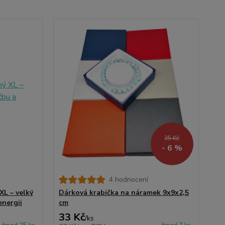
35 Kč
- 6 %
4 hodnocení
XL – velký
Dárková krabička na náramek 9x9x2,5
energii
cm
33 Kč
/
ks