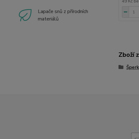
49 Kč
be
Lapače snů z přírodních
materiálů
Zboží 
Šperk