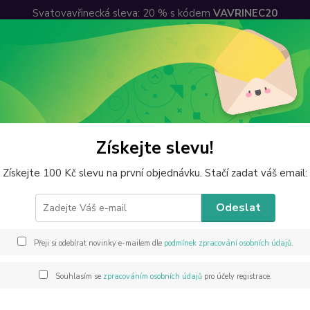
Svatovavřinecká sleva: 20 % s kódem
VAVRINEC20
lkoobchodní sleva
Ceny dopravy
Kontakty
Hledat
perky z minerálů
Granátové naušnice s chir. ocelí
Získejte slevu!
átové naušnice s chir. ocelí
Získejte 100 Kč slevu na první objednávku. Stačí zadat váš email:
Odeslat
Chirurg
Přeji si odebírat novinky e-mailem dle
podmínek zpracování osobních údajů
.
Chirurg
pro lid
Souhlasím se
zpracováním osobních údajů
pro účely registrace.
barvu 