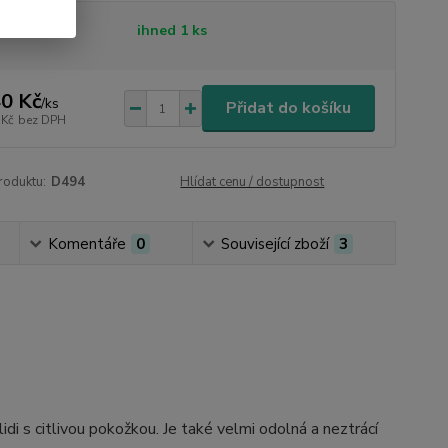
tupnost
ihned 1 ks
0 Kč
/
ks
Přidat do košíku
 Kč
bez DPH
roduktu:
D494
Hlídat cenu / dostupnost
Komentáře
0
Související zboží
3
 lidi s citlivou pokožkou. Je také velmi odolná a neztrácí