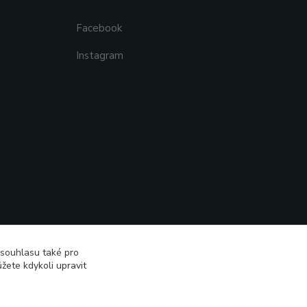
Facebook
Instagram
 souhlasu také pro
žete kdykoli upravit