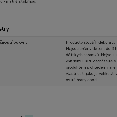
u - matně stříbrnou.
etry
čností pokyny
Produkty slouží k dekorativn
Nejsou určeny dětem do 3 l
dětských náramků. Nejsou u
vnitřnímu užití. Zacházejte 
produktem s ohledem na jeh
vlastnosti, jako je velikost,
ostré hrany apod.