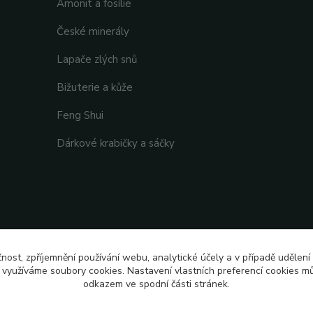
Amonit a fosílie
České minerály
Lapače zlých snů
Bižuterie a kůže
Feng Shui
Dárkové krabičky a sáčky
čnost, zpříjemnění používání webu, analytické účely a v případě udělení
y využíváme soubory cookies. Nastavení vlastních preferencí cookies mů
odkazem ve spodní části stránek.