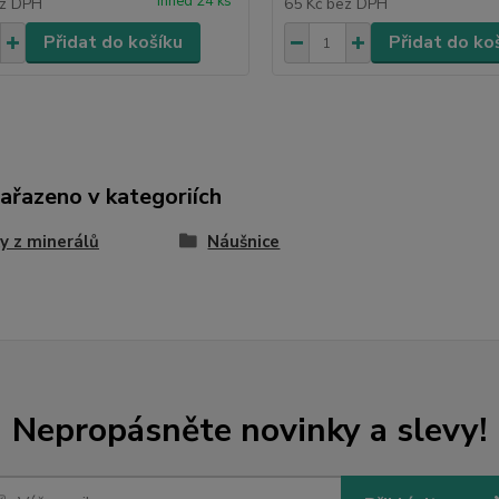
ihned 24 ks
z DPH
65 Kč
bez DPH
Přidat do košíku
Přidat do ko
zařazeno v kategoriích
y z minerálů
Náušnice
Nepropásněte novinky a slevy!