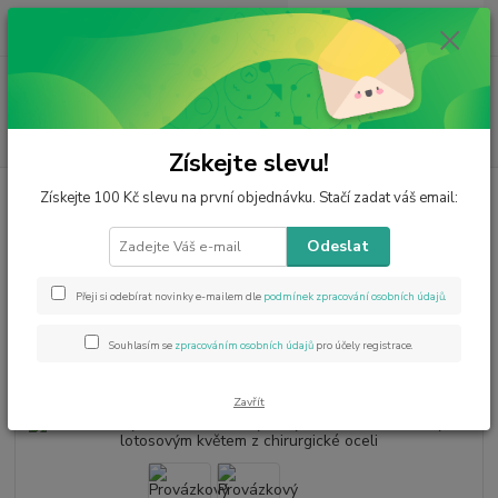
0
ks
CZK
za
0 Kč
Menu
Hledat
Získejte slevu!
Úvod
Minerály od A do Z
Ametyst
Provázkový náramek s
Získejte 100 Kč slevu na první objednávku. Stačí zadat váš email:
ametystovým donutem, kamínky a lotosovým květem z chirurgické oceli
Odeslat
Provázkový náramek s
ametystovým donutem, kamínky
Přeji si odebírat novinky e-mailem dle
podmínek zpracování osobních údajů
.
a lotosovým květem z chirurgické
Souhlasím se
zpracováním osobních údajů
pro účely registrace.
oceli
Zavřít