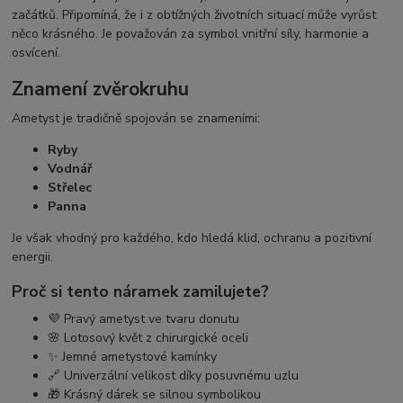
začátků. Připomíná, že i z obtížných životních situací může vyrůst
něco krásného. Je považován za symbol vnitřní síly, harmonie a
osvícení.
Znamení zvěrokruhu
Ametyst je tradičně spojován se znameními:
Ryby
Vodnář
Střelec
Panna
Je však vhodný pro každého, kdo hledá klid, ochranu a pozitivní
energii.
Proč si tento náramek zamilujete?
💜 Pravý ametyst ve tvaru donutu
🌸 Lotosový květ z chirurgické oceli
✨ Jemné ametystové kamínky
🔗 Univerzální velikost díky posuvnému uzlu
🎁 Krásný dárek se silnou symbolikou