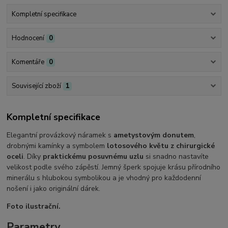
Kompletní specifikace
Hodnocení
0
Komentáře
0
Související zboží
1
Kompletní specifikace
Elegantní provázkový náramek s
ametystovým donutem
,
drobnými kamínky a symbolem
lotosového květu z chirurgické
oceli
. Díky
praktickému posuvnému uzlu
si snadno nastavíte
velikost podle svého zápěstí. Jemný šperk spojuje krásu přírodního
minerálu s hlubokou symbolikou a je vhodný pro každodenní
nošení i jako originální dárek.
Foto ilustrační.
Parametry