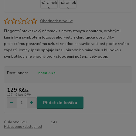
Ohodnotit produkt
Elegantní provázkový náramek s ametystovým donutem, drobnými
kamínky a symbolem lotosového květu z chirurgické oceli. Díky
praktickému posuvnému uzlu si snadno nastavíte velikost podle svého
zápěstí. Jemný šperk spojuje krásu přírodního minerálu s hlubokou
symbolikou a je vhodný pro každodenní nošen...
celý popis
Dostupnost
ihned 3 ks
129 Kč
/
ks
107 Kč
bez DPH
Přidat do košíku
Číslo produktu:
147
Hlídat cenu / dostupnost