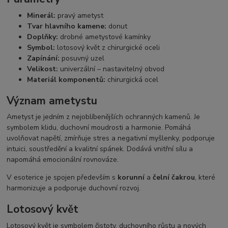
Minerál:
pravý ametyst
Tvar hlavního kamene:
donut
Doplňky:
drobné ametystové kamínky
Symbol:
lotosový květ z chirurgické oceli
Zapínání:
posuvný uzel
Velikost:
univerzální – nastavitelný obvod
Materiál komponentů:
chirurgická ocel
Význam ametystu
Ametyst je jedním z nejoblíbenějších ochranných kamenů. Je
symbolem klidu, duchovní moudrosti a harmonie. Pomáhá
uvolňovat napětí, zmírňuje stres a negativní myšlenky, podporuje
intuici, soustředění a kvalitní spánek. Dodává vnitřní sílu a
napomáhá emocionální rovnováze.
V esoterice je spojen především s
korunní
a
čelní čakrou
, které
harmonizuje a podporuje duchovní rozvoj.
Lotosový květ
Lotosový květ je symbolem čistoty, duchovního růstu a nových