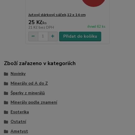
Jutový dárkový sáček,12 x 14 cm
25 Kč
/
ks
ihned 62 ks
21 Kč
bez DPH
Přidat do košíku
Zboží zařazeno v kategoriích
Novinky
Minerály od A do Z
Šperky z minerálů
Minerály podle znamení
Esoterika
Ostatní
Ametyst