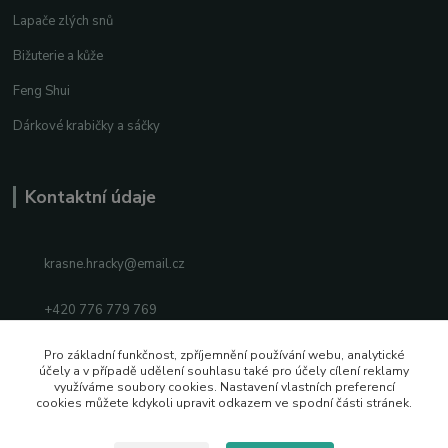
Lapače zlých snů
Bižuterie a kůže
Feng Shui
Dárkové krabičky a sáčky
Kontaktní údaje
krasne.hracky@email.cz
+420 776 779 769
Facebook
Pro základní funkčnost, zpříjemnění používání webu, analytické
účely a v případě udělení souhlasu také pro účely cílení reklamy
využíváme soubory cookies. Nastavení vlastních preferencí
Instagram
cookies můžete kdykoli upravit odkazem ve spodní části stránek.