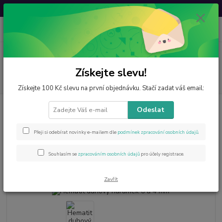
Svatovavřinecká sleva: 20 % s kódem
VAVRINEC20
0
ks
CZK
za
0 Kč
Menu
Získejte slevu!
Hledat
Získejte 100 Kč slevu na první objednávku. Stačí zadat váš email:
Úvod
Šperky z minerálů
Náramky
Hematit duhový náramek 6 a 4
Odeslat
mm
Hematit duhový náramek 6 a 4
Přeji si odebírat novinky e-mailem dle
podmínek zpracování osobních údajů
.
mm
Souhlasím se
zpracováním osobních údajů
pro účely registrace.
- 16 %
Novinka
Akce
Zavřít