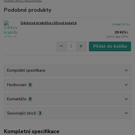
Hlídat cenu / dostupnost
Podobné produkty
Dárková krabička růžová kulatá
ihned 10 ks
29 Kč
/
ks
24 Kč
bez DPH
Přidat do košíku
Kompletní specifikace
Hodnocení
0
Komentáře
0
Související zboží
3
Kompletní specifikace