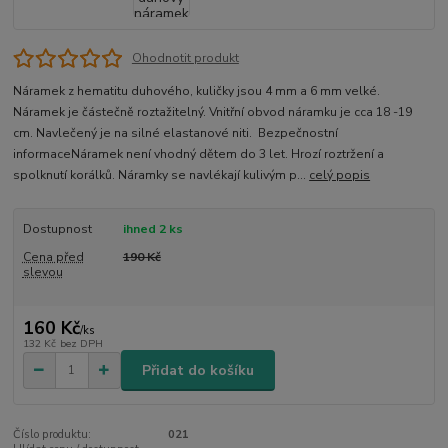
Ohodnotit produkt
Náramek z hematitu duhového, kuličky jsou 4 mm a 6 mm velké.
Náramek je částečně roztažitelný. Vnitřní obvod náramku je cca 18 -19
cm. Navlečený je na silné elastanové niti. Bezpečnostní
informaceNáramek není vhodný dětem do 3 let. Hrozí roztržení a
spolknutí korálků. Náramky se navlékají kulivým p...
celý popis
Dostupnost
ihned 2 ks
Cena před
190 Kč
slevou
160 Kč
/
ks
132 Kč
bez DPH
Přidat do košíku
Číslo produktu:
021