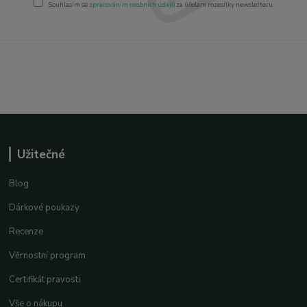
Souhlasím se
zpracováním osobních údajů
za účelem rozesílky newsletteru.
Užitečné
Blog
Dárkové poukazy
Recenze
Věrnostní program
Certifikát pravosti
Vše o nákupu