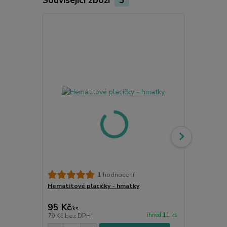
1 hodnocení
Hematitové placičky - hmatky
Hematit tro
energie a u
95 Kč
45 Kč
/
ks
/
ks
ihned 11 ks
79 Kč
bez DPH
37 Kč
bez D