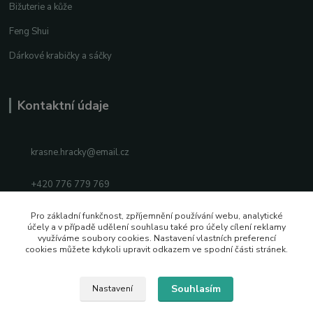
Bižuterie a kůže
Feng Shui
Dárkové krabičky a sáčky
Kontaktní údaje
krasne.hracky@email.cz
+420 776 779 769
Facebook
Pro základní funkčnost, zpříjemnění používání webu, analytické
účely a v případě udělení souhlasu také pro účely cílení reklamy
využíváme soubory cookies. Nastavení vlastních preferencí
Instagram
cookies můžete kdykoli upravit odkazem ve spodní části stránek.
Souhlasím
Nastavení
2026 © Vytvořeno s pozitivní energií