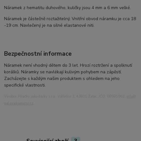
Náramek z hematitu duhového, kuličky jsou 4 mm a 6 mm velké.
Náramek je částečně roztažitelný. Vnitřní obvod náramku je cca 18
-19 cm. Navlečený je na silné elastanové niti.
Bezpečnostní informace
Náramek není vhodný dětem do 3 let. Hrozí roztržení a spolknutí
korálků. Náramky se navlékají kulivým pohybem na zápěstí.
Zacházejte s každým našim produktem s ohledem na jeho
specifické vlastnosti.
Výrobce: Hračky jako dárky s.r.o., Vikletice 3, 43801 Žatec, IČO: 08585962,
info@
galaxiekamenu.cz
Související zboží
3