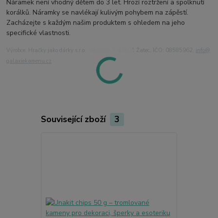
Náramek není vhodný dětem do 3 let. Hrozí roztržení a spolknutí
korálků. Náramky se navlékají kulivým pohybem na zápěstí.
Zacházejte s každým našim produktem s ohledem na jeho
specifické vlastnosti.
Výrobce: Hračky jako dárky s.r.o., Vikletice 3, 43801 Žatec, IČO: 08585962,
info@
galaxiekamenu.cz
Související zboží
3