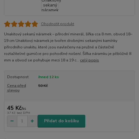
Ohodnotit produkt
Unakitový sekaný náramek – přírodní minerál, šířka cca 8 mm, obvod 18–
19 cm Unakitový náramek je tvořen drobnými sekanými kamínky
přírodního unakitu, které jsou navlečeny na pružné a částečně
roztažitelné gumičce pro pohodlné nošení. Šířka náramku je přibližně 8
mm a obvod se pohybuje mezi 18 a 19 c...
celý popis
Dostupnost
ihned 12 ks
Cena před
50 Kč
slevou
45 Kč
/
ks
37 Kč
bez DPH
Přidat do košíku