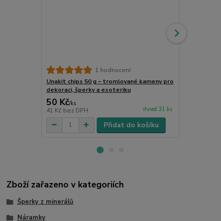
Unakit trom
1 hodnocení
kámen pro r
Unakit chips 50 g – tromlované kameny pro
dekoraci, šperky a esoteriku
50 Kč
49 Kč
/
ks
/
ks
ihned 31 ks
41 Kč
bez DPH
40 Kč
bez D
Přidat do košíku
Zboží zařazeno v kategoriích
Šperky z minerálů
Náramky