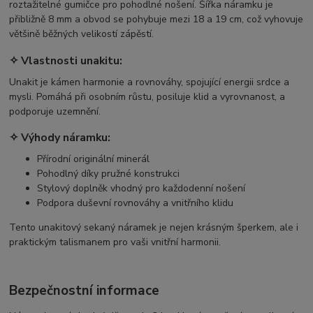
roztažitelné gumičce pro pohodlné nošení. Šířka náramku je
přibližně 8 mm a obvod se pohybuje mezi 18 a 19 cm, což vyhovuje
většině běžných velikostí zápěstí.
✧ Vlastnosti unakitu:
Unakit je kámen harmonie a rovnováhy, spojující energii srdce a
mysli. Pomáhá při osobním růstu, posiluje klid a vyrovnanost, a
podporuje uzemnění.
✧ Výhody náramku:
Přírodní originální minerál
Pohodlný díky pružné konstrukci
Stylový doplněk vhodný pro každodenní nošení
Podpora duševní rovnováhy a vnitřního klidu
Tento unakitový sekaný náramek je nejen krásným šperkem, ale i
praktickým talismanem pro vaši vnitřní harmonii.
Bezpečnostní informace