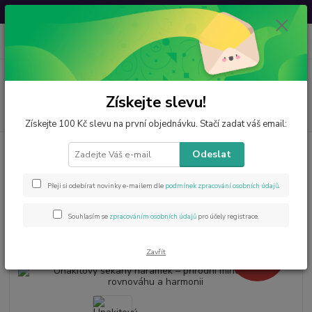
Svatovavřinecká sleva: 20 % s kódem
VAVRINEC20
0
ks
CZK
za
0 Kč
Menu
Získejte slevu!
Hledat
Získejte 100 Kč slevu na první objednávku. Stačí zadat váš email:
Úvod
Šperky z minerálů
Unakitový sekaný náramek – přírodní minerál
Odeslat
pro rovnováhu a harmonii
Unakitový sekaný náramek –
Přeji si odebírat novinky e-mailem dle
podmínek zpracování osobních údajů
.
přírodní minerál pro rovnováhu a
Souhlasím se
zpracováním osobních údajů
pro účely registrace.
harmonii
- 10 %
Zavřít