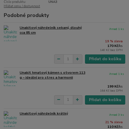
Číslo produktu:
UNA3
Hlídat cenu / dostupnost
Podobné produkty
Unakitový náhrdelník sekaný, dlouhý
ihned 1 ks
cca 85 cm
19 % sleva
170 Kč
/
ks
140 Kč
bez DPH
Přidat do košíku
Unakit hmatový kámen s otvorem 113
ihned 1 ks
g – ideální pro stres a harmonii
199 Kč
/
ks
164 Kč
bez DPH
Přidat do košíku
Unakitový náhrdelník krátký
ihned 3 ks
21 % sleva
110 Kč
/
ks