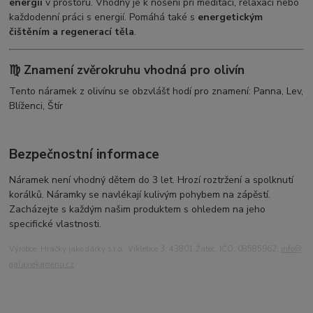
energii
v prostoru. Vhodný je k nošení při meditaci, relaxaci nebo
každodenní práci s energií. Pomáhá také s
energetickým
čištěním a regenerací těla
.
♍
Znamení zvěrokruhu vhodná pro olivín
Tento náramek z olivínu se obzvlášť hodí pro znamení: Panna, Lev,
Blíženci, Štír
Bezpečnostní informace
Náramek není vhodný dětem do 3 let. Hrozí roztržení a spolknutí
korálků. Náramky se navlékají kulivým pohybem na zápěstí.
Zacházejte s každým našim produktem s ohledem na jeho
specifické vlastnosti.
Výrobce: Hračky jako dárky s.r.o., Vikletice 3, 43801 Žatec, IČO: 08585962,
info@
galaxiekamenu.cz