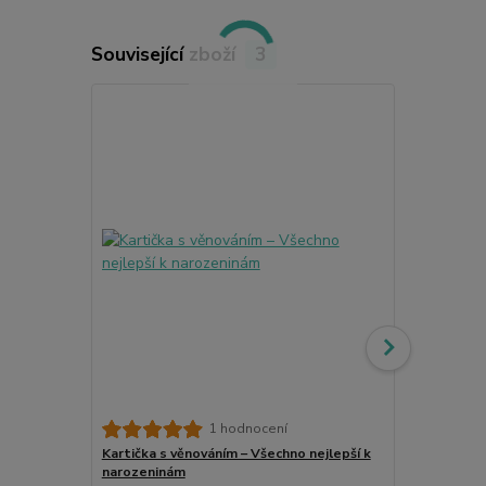
Související zboží
3
Dárková krab
1 hodnocení
Kartička s věnováním – Všechno nejlepší k
narozeninám