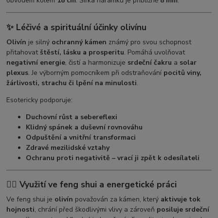
obvodem kolem
18 cm
. Šířka náramku je přibližně
8 mm
.
✨
Léčivé a spirituální účinky olivínu
Olivín
je silný
ochranný kámen
známý pro svou schopnost
přitahovat
štěstí, lásku a prosperitu
. Pomáhá uvolňovat
negativní energie
, čistí a harmonizuje
srdeční čakru
a
solar
plexus
. Je výborným pomocníkem při odstraňování
pocitů viny,
žárlivosti, strachu či lpění na minulosti
.
Esotericky podporuje:
Duchovní růst a sebereflexi
Klidný spánek a duševní rovnováhu
Odpuštění a vnitřní transformaci
Zdravé mezilidské vztahy
Ochranu proti negativitě – vrací ji zpět k odesílateli
🧘‍♂️
Využití ve feng shui a energetické práci
Ve feng shui je
olivín
považován za kámen, který
aktivuje tok
hojnosti
, chrání před škodlivými vlivy a zároveň
posiluje srdeční