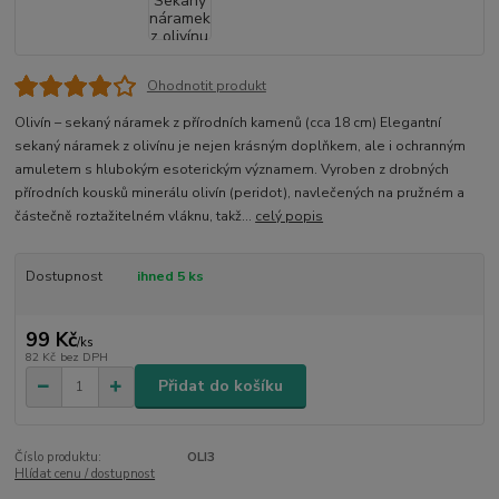
Ohodnotit produkt
Olivín – sekaný náramek z přírodních kamenů (cca 18 cm) Elegantní
sekaný náramek z olivínu je nejen krásným doplňkem, ale i ochranným
amuletem s hlubokým esoterickým významem. Vyroben z drobných
přírodních kousků minerálu olivín (peridot), navlečených na pružném a
částečně roztažitelném vláknu, takž...
celý popis
Dostupnost
ihned 5 ks
99 Kč
/
ks
82 Kč
bez DPH
Přidat do košíku
Číslo produktu:
OLI3
Hlídat cenu / dostupnost