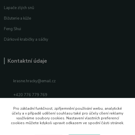
Lapače zlých snů
Bižuterie a kůže
Feng Shui
Dárkové krabičky a sáčky
Kontaktní údaje
krasne.hracky@email.cz
+420 776 779 769
Facebook
Pro základní funkčnost, zpříjemnění používání webu, analytické
účely a v případě udělení souhlasu také pro účely cílení reklamy
využíváme soubory cookies. Nastavení vlastních preferencí
Instagram
cookies můžete kdykoli upravit odkazem ve spodní části stránek.