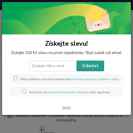
Svatovavřinecká sleva: 20 % s kódem
VAVRINEC20
0
ks
CZK
za
0 Kč
Menu
Získejte slevu!
Hledat
Získejte 100 Kč slevu na první objednávku. Stačí zadat váš email:
Úvod
Šperky z minerálů
Náramky
Sekané
Sekaný náramek z
Odeslat
olivínu – přírodní minerál pro vitalitu a rovnováhu
Sekaný náramek z olivínu –
Přeji si odebírat novinky e-mailem dle
podmínek zpracování osobních údajů
.
přírodní minerál pro vitalitu a
Souhlasím se
zpracováním osobních údajů
pro účely registrace.
rovnováhu
Zavřít