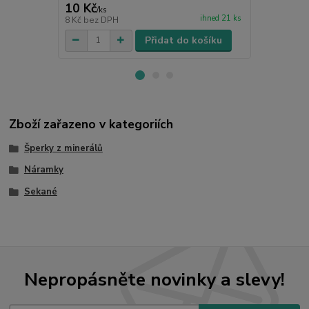
10 Kč
5 Kč
/
ks
/
ks
ihned 21 ks
8 Kč
bez DPH
4 Kč
bez DP
Přidat do košíku
Zboží zařazeno v kategoriích
Šperky z minerálů
Náramky
Sekané
Nepropásněte novinky a slevy!