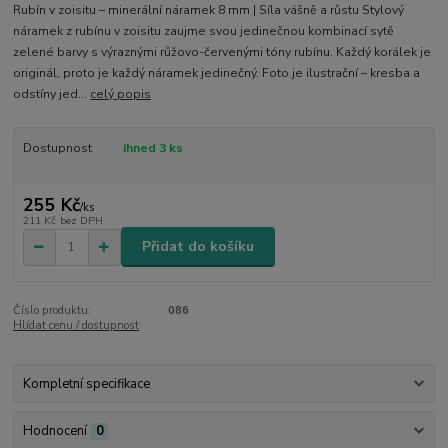
Rubín v zoisitu – minerální náramek 8 mm | Síla vášně a růstu Stylový
náramek z rubínu v zoisitu zaujme svou jedinečnou kombinací sytě
zelené barvy s výraznými růžovo-červenými tóny rubínu. Každý korálek je
originál, proto je každý náramek jedinečný. Foto je ilustrační – kresba a
odstíny jed...
celý popis
Dostupnost
ihned 3 ks
255 Kč
/
ks
211 Kč
bez DPH
Přidat do košíku
Číslo produktu:
086
Hlídat cenu / dostupnost
Kompletní specifikace
Hodnocení
0