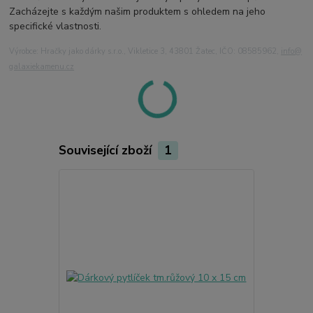
Zacházejte s každým našim produktem s ohledem na jeho
specifické vlastnosti.
Výrobce: Hračky jako dárky s.r.o., Vikletice 3, 43801 Žatec, IČO: 08585962,
info@
galaxiekamenu.cz
Související zboží
1