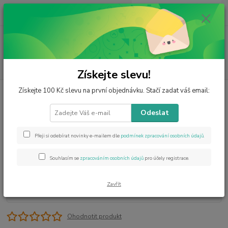
0
ks
CZK
za
0 Kč
Menu
Hledat
Získejte slevu!
Získejte 100 Kč slevu na první objednávku. Stačí zadat váš email:
Úvod
Šperky z minerálů
Náramky
Rubín v zoisitu náramek 8 mm
Rubín v zoisitu náramek 8 mm
Odeslat
Novinka
Přeji si odebírat novinky e-mailem dle
podmínek zpracování osobních údajů
.
Souhlasím se
zpracováním osobních údajů
pro účely registrace.
Zavřít
Ohodnotit produkt