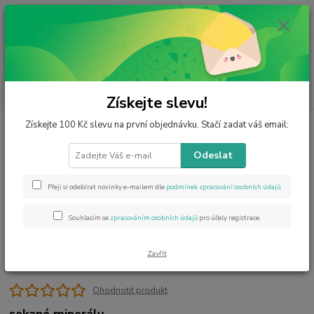
0
ks
CZK
za
0 Kč
Menu
Hledat
Získejte slevu!
Získejte 100 Kč slevu na první objednávku. Stačí zadat váš email:
Úvod
Šperky z minerálů
Náramky
Luxusní
Chrysopras náramek
v AA kvalitě
Odeslat
Chrysopras náramek v AA kvalitě
Přeji si odebírat novinky e-mailem dle
podmínek zpracování osobních údajů
.
Souhlasím se
zpracováním osobních údajů
pro účely registrace.
Zavřít
Ohodnotit produkt