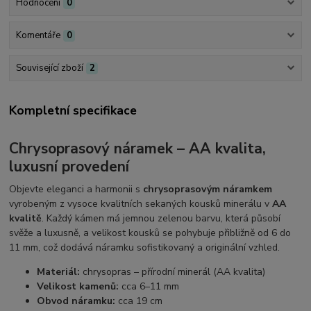
Hodnocení
0
Komentáře
0
Související zboží
2
Kompletní specifikace
Chrysoprasový náramek – AA kvalita,
luxusní provedení
Objevte eleganci a harmonii s
chrysoprasovým náramkem
vyrobeným z vysoce kvalitních sekaných kousků minerálu v
AA
kvalitě
. Každý kámen má jemnou zelenou barvu, která působí
svěže a luxusně, a velikost kousků se pohybuje přibližně od 6 do
11 mm, což dodává náramku sofistikovaný a originální vzhled.
Materiál:
chrysopras – přírodní minerál (AA kvalita)
Velikost kamenů:
cca 6–11 mm
Obvod náramku:
cca 19 cm