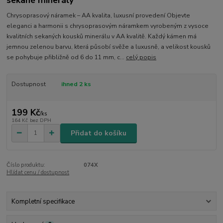
sekané minerály
Chrysoprasový náramek – AA kvalita, luxusní provedení Objevte
eleganci a harmonii s chrysoprasovým náramkem vyrobeným z vysoce
kvalitních sekaných kousků minerálu v AA kvalitě. Každý kámen má
jemnou zelenou barvu, která působí svěže a luxusně, a velikost kousků
se pohybuje přibližně od 6 do 11 mm, c...
celý popis
Dostupnost
ihned 2 ks
199 Kč
/
ks
164 Kč
bez DPH
Přidat do košíku
Číslo produktu:
074X
Hlídat cenu / dostupnost
Kompletní specifikace