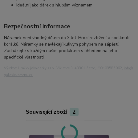
ideální jako dárek s hlubším významem
Bezpečnostní informace
Náramek není vhodný dětem do 3 let. Hrozí roztržení a spolknutí
korálků. Náramky se navlékají kulivým pohybem na zápěstí.
Zacházejte s každým našim produktem s ohledem na jeho
specifické vlastnosti.
Výrobce: Hračky jako dárky s.r.o., Vikletice 3, 43801 Žatec, IČO: 08585962,
info@
galaxiekamenu.cz
Související zboží
2