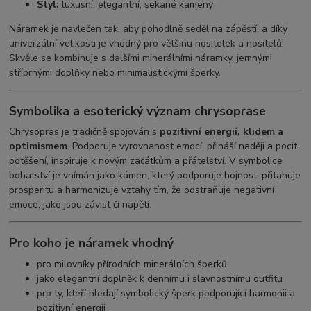
Styl:
luxusní, elegantní, sekané kameny
Náramek je navlečen tak, aby pohodlně seděl na zápěstí, a díky
univerzální velikosti je vhodný pro většinu nositelek a nositelů.
Skvěle se kombinuje s dalšími minerálními náramky, jemnými
stříbrnými doplňky nebo minimalistickými šperky.
Symbolika a esoterický význam chrysoprase
Chrysopras je tradičně spojován s
pozitivní energií, klidem a
optimismem
. Podporuje vyrovnanost emocí, přináší naději a pocit
potěšení, inspiruje k novým začátkům a přátelství. V symbolice
bohatství je vnímán jako kámen, který podporuje hojnost, přitahuje
prosperitu a harmonizuje vztahy tím, že odstraňuje negativní
emoce, jako jsou závist či napětí.
Pro koho je náramek vhodný
pro milovníky přírodních minerálních šperků
jako elegantní doplněk k dennímu i slavnostnímu outfitu
pro ty, kteří hledají symbolický šperk podporující harmonii a
pozitivní energii