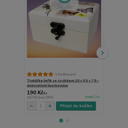
1 hodnocení
Truhlička šeřík se zrcátkem 10 × 5,5 × 7,5 –
Dárkový látk
dekorativní šperkovnice
190 Kč
18 Kč
/
ks
/
ks
ihned 1 ks
157 Kč
bez DPH
15 Kč
bez D
Přidat do košíku