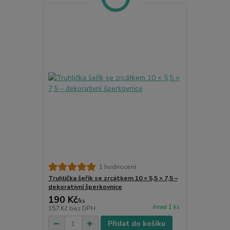
1 hodnocení
Truhlička šeřík se zrcátkem 10 × 5,5 × 7,5 –
dekorativní šperkovnice
190 Kč
/
ks
ihned 1 ks
157 Kč
bez DPH
Přidat do košíku