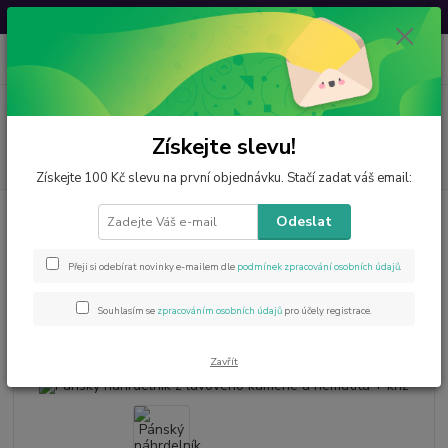
Svatovavřinecká sleva: 20 % s kódem
VAVRINEC20
0
ks
CZK
za
0 Kč
Menu
Získejte slevu!
Hledat
Získejte 100 Kč slevu na první objednávku. Stačí zadat váš email:
Úvod
Šperky z minerálů
Pánský náhrdelník z lávového kamene a
Odeslat
hematitu + kříž
Pánský náhrdelník z lávového
Přeji si odebírat novinky e-mailem dle
podmínek zpracování osobních údajů
.
kamene a hematitu + kříž
Souhlasím se
zpracováním osobních údajů
pro účely registrace.
Novinka
Akce
Zavřít