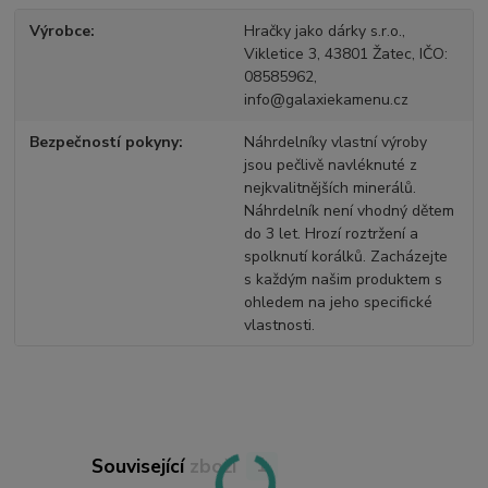
Výrobce
Hračky jako dárky s.r.o.,
Vikletice 3, 43801 Žatec, IČO:
08585962,
info@galaxiekamenu.cz
Bezpečností pokyny
Náhrdelníky vlastní výroby
jsou pečlivě navléknuté z
nejkvalitnějších minerálů.
Náhrdelník není vhodný dětem
do 3 let. Hrozí roztržení a
spolknutí korálků. Zacházejte
s každým našim produktem s
ohledem na jeho specifické
vlastnosti.
Související zboží
1