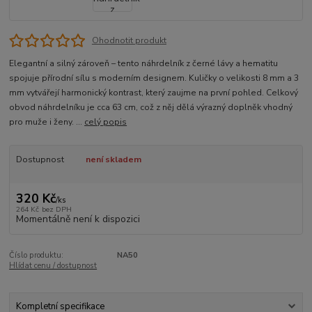
Ohodnotit produkt
Elegantní a silný zároveň – tento náhrdelník z černé lávy a hematitu
spojuje přírodní sílu s moderním designem. Kuličky o velikosti 8 mm a 3
mm vytvářejí harmonický kontrast, který zaujme na první pohled. Celkový
obvod náhrdelníku je cca 63 cm, což z něj dělá výrazný doplněk vhodný
pro muže i ženy. ...
celý popis
Dostupnost
není skladem
320 Kč
/
ks
264 Kč
bez DPH
Momentálně není k dispozici
Číslo produktu:
NA50
Hlídat cenu / dostupnost
Kompletní specifikace