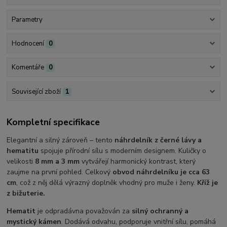
Parametry
Hodnocení
0
Komentáře
0
Související zboží
1
Kompletní specifikace
Elegantní a silný zároveň – tento
náhrdelník z černé lávy a
hematitu
spojuje přírodní sílu s moderním designem. Kuličky o
velikosti
8 mm a 3 mm
vytvářejí harmonický kontrast, který
zaujme na první pohled. Celkový
obvod náhrdelníku je cca 63
cm
, což z něj dělá výrazný doplněk vhodný pro muže i ženy.
Kříž je
z bižuterie.
Hematit
je odpradávna považován za
silný ochranný a
mystický kámen
. Dodává odvahu, podporuje vnitřní sílu, pomáhá