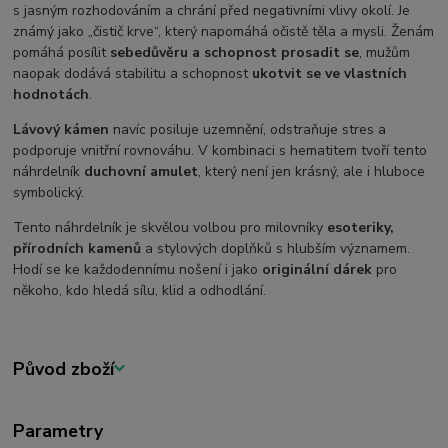
s jasným rozhodováním a chrání před negativními vlivy okolí. Je
známý jako „čistič krve“, který napomáhá očistě těla a mysli. Ženám
pomáhá posílit
sebedůvěru a schopnost prosadit se
, mužům
naopak dodává stabilitu a schopnost
ukotvit se ve vlastních
hodnotách
.
Lávový kámen
navíc posiluje uzemnění, odstraňuje stres a
podporuje vnitřní rovnováhu. V kombinaci s hematitem tvoří tento
náhrdelník
duchovní amulet
, který není jen krásný, ale i hluboce
symbolický.
Tento náhrdelník je skvělou volbou pro milovníky
esoteriky,
přírodních kamenů
a stylových doplňků s hlubším významem.
Hodí se ke každodennímu nošení i jako
originální dárek
pro
někoho, kdo hledá sílu, klid a odhodlání.
Původ zboží
Parametry