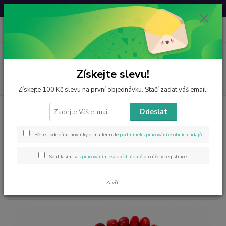
Svatovavřinecká sleva: 20 % s kódem
VAVRINEC20
0
ks
CZK
za
0 Kč
Menu
Získejte slevu!
Hledat
Získejte 100 Kč slevu na první objednávku. Stačí zadat váš email:
Úvod
Šperky z minerálů
Náhrdelníky
Minerály
Korál – masivní
Odeslat
exkluzivní náhrdelník z pravého mořského korálu
Korál – masivní exkluzivní
Přeji si odebírat novinky e-mailem dle
podmínek zpracování osobních údajů
.
náhrdelník z pravého mořského
Souhlasím se
zpracováním osobních údajů
pro účely registrace.
korálu
Zavřít
Novinka