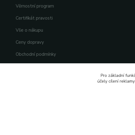
Věrnostní program
Certifikát pravosti
Vše o nákupu
Ceny dopravy
Obchodní podmínky
Ochrana osobních údajů
Pro základní funk
Reklamace
účely cílení reklam
Kontakty
2026 © Vytvořeno s pozitivní energií