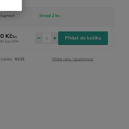
tupnost
ihned 2 ks
0 Kč
/
ks
Přidat do košíku
 Kč
bez DPH
roduktu:
N103
Hlídat cenu / dostupnost