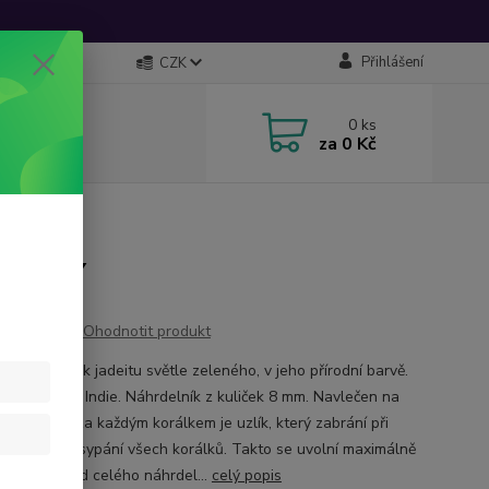
Přihlášení
CZK
0
ks
za
0 Kč
.ocelí
Ohodnotit produkt
ník z kuliček jadeitu světle zeleného, v jeho přírodní barvě.
y pocházejí z Indie. Náhrdelník z kuliček 8 mm. Navlečen na
né šnůře a za každým korálkem je uzlík, který zabrání při
 roztržení vysypání všech korálků. Takto se uvolní maximálně
rálky. Obvod celého náhrdel...
celý popis