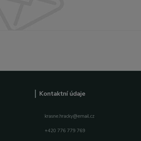
Kontaktní údaje
krasne.hracky@email.cz
+420 776 779 769