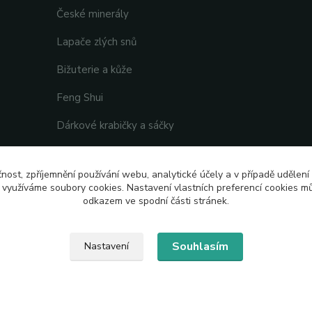
České minerály
Lapače zlých snů
Bižuterie a kůže
Feng Shui
Dárkové krabičky a sáčky
čnost, zpříjemnění používání webu, analytické účely a v případě udělení
y využíváme soubory cookies. Nastavení vlastních preferencí cookies mů
odkazem ve spodní části stránek.
Souhlasím
Nastavení