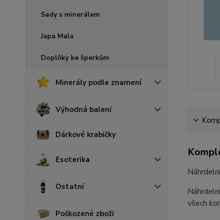
Sady s minerálem
Japa Mala
Doplňky ke šperkům
Minerály podle znamení
Výhodná balení
Kompl
Dárkové krabičky
Komple
Esoterika
Náhrdelní
Ostatní
Náhrdelní
všech kor
Poškozené zboží