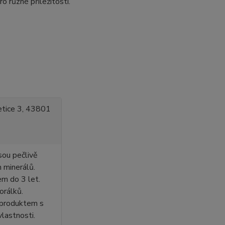
o různé příležitosti.
kletice 3, 43801
sou pečlivě
h minerálů.
em do 3 let.
orálků.
 produktem s
vlastnosti.