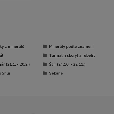
ky z minerálů
Minerály podle znamení
ál
Turmalín skoryl a rubelit
ář (21.1. - 20.2.)
Štír (24.10. - 22.11.)
 Shui
Sekané