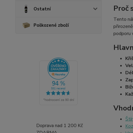
Proč 
Ostatní
Tento náh
Poškozené zboží
přirozeně
podporu 
Hlavn
Kři
Vel
Dél
Zap
Biž
Kaž
Vhodn
Štír
Doprava nad 1 200 Kč
Koz
ZDARMA