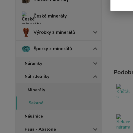
České minerály
Výrobky z minerálů
Šperky z minerálů
Náramky
Podobn
Náhrdelníky
Minerály
Sekané
Náušnice
Paua - Abalone