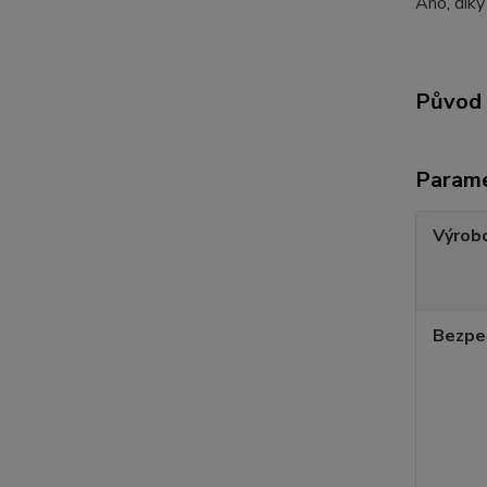
Ano, díky
Původ 
Param
Výrob
Bezpe