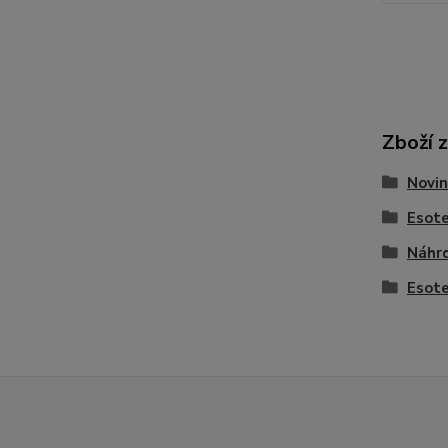
Zboží 
Novin
Esote
Náhrd
Esote