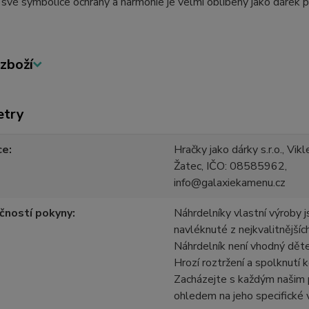
 své symbolice ochrany a harmonie je velmi oblíbený jako dárek pr
zboží
etry
ce
Hračky jako dárky s.r.o., Vi
Žatec, IČO: 08585962,
info@galaxiekamenu.cz
čností pokyny
Náhrdelníky vlastní výroby j
navléknuté z nejkvalitnějšíc
Náhrdelník není vhodný dět
Hrozí roztržení a spolknutí k
Zacházejte s každým našim
ohledem na jeho specifické 