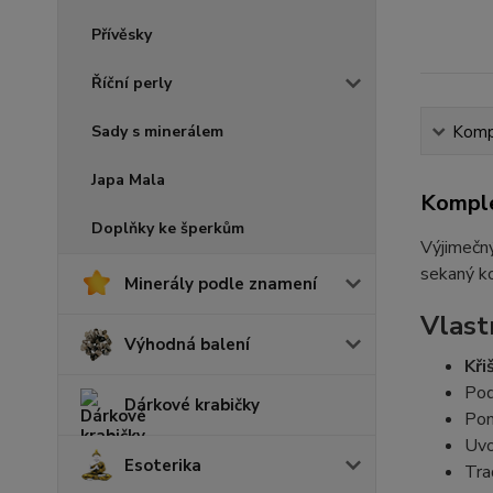
Přívěsky
Říční perly
Sady s minerálem
Kompl
Japa Mala
Komple
Doplňky ke šperkům
Výjimečný
sekaný ko
Minerály podle znamení
Vlast
Výhodná balení
Kři
Pod
Dárkové krabičky
Po
Uvo
Esoterika
Tra