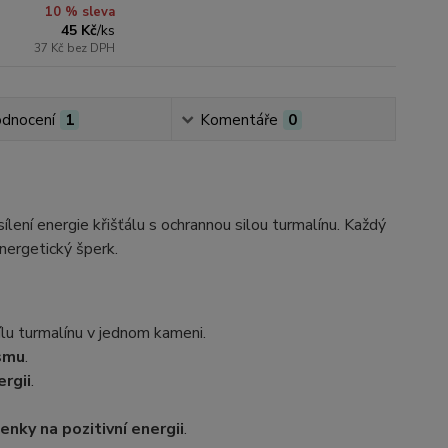
10 % sleva
45 Kč
/
ks
37 Kč
bez DPH
dnocení
1
Komentáře
0
ílení energie křišťálu s ochrannou silou turmalínu. Každý
energetický šperk.
ílu turmalínu v jednom kameni.
ismu
.
ergii
.
nky na pozitivní energii
.