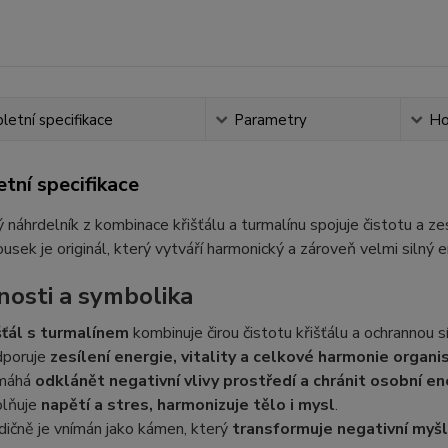
etní specifikace
Parametry
Ho
tní specifikace
 náhrdelník z kombinace křišťálu a turmalínu spojuje čistotu a zes
usek je originál, který vytváří harmonický a zároveň velmi silný 
nosti a symbolika
šťál s turmalínem
kombinuje čirou čistotu křišťálu a ochrannou s
poruje
zesílení energie, vitality a celkové harmonie organ
máhá
odklánět negativní vlivy prostředí a chránit osobní en
lňuje
napětí a stres, harmonizuje tělo i mysl
.
dičně je vnímán jako kámen, který
transformuje negativní myšle