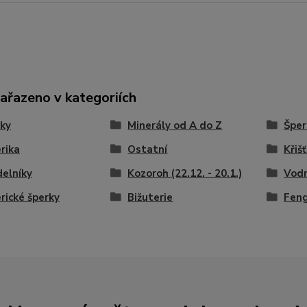
zařazeno v kategoriích
ky
Minerály od A do Z
Šper
rika
Ostatní
Křišť
elníky
Kozoroh (22.12. - 20.1.)
Vodn
rické šperky
Bižuterie
Feng