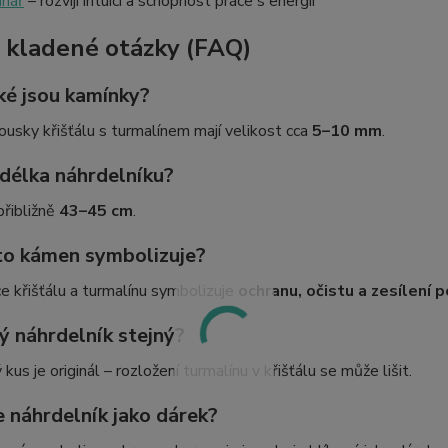
nář
– rozvíjí intuici a schopnost práce s energií
 kladené otázky (FAQ)
ké jsou kamínky?
usky křišťálu s turmalínem mají velikost cca
5–10 mm
.
 délka náhrdelníku?
přibližně
43–45 cm
.
to kámen symbolizuje?
 křišťálu a turmalínu symbolizuje
ochranu, očistu a zesílení p
ý náhrdelník stejný?
kus je originál – rozložení turmalínu v křišťálu se může lišit.
e náhrdelník jako dárek?