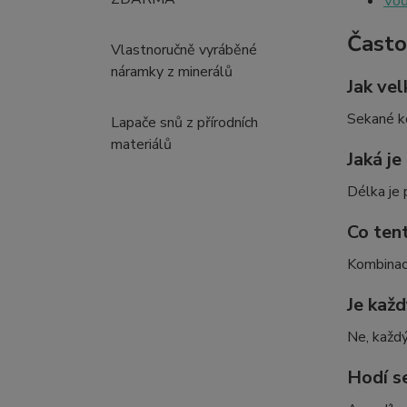
Vod
Často
Vlastnoručně vyráběné
náramky z minerálů
Jak vel
Sekané ko
Lapače snů z přírodních
materiálů
Jaká je
Délka je 
Co ten
Kombinace
Je každ
Ne, každý 
Hodí s