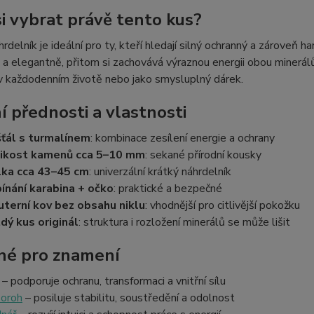
si vybrat právě tento kus?
rdelník je ideální pro ty, kteří hledají silný ochranný a zárove
 a elegantně, přitom si zachovává výraznou energii obou minerálů
v každodenním životě nebo jako smysluplný dárek.
í přednosti a vlastnosti
šťál s turmalínem
: kombinace zesílení energie a ochrany
ikost kamenů cca 5–10 mm
: sekané přírodní kousky
ka cca 43–45 cm
: univerzální krátký náhrdelník
ínání karabina + očko
: praktické a bezpečné
uterní kov bez obsahu niklu
: vhodnější pro citlivější pokožku
dý kus originál
: struktura i rozložení minerálů se může lišit
é pro znamení
– podporuje ochranu, transformaci a vnitřní sílu
oroh
– posiluje stabilitu, soustředění a odolnost