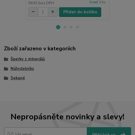
ihned 3 ks
54 Kč
bez DPH
247 Kč
bez 
Přidat do košíku
Zboží zařazeno v kategoriích
Šperky z minerálů
Náhrdelníky
Sekané
Nepropásněte novinky a slevy!
Přihlásit se