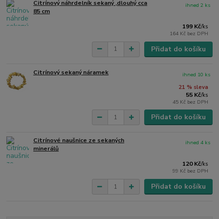
Citrínový náhrdelník sekaný ,dlouhý cca
ihned 2 ks
85 cm
199 Kč
/
ks
164 Kč
bez DPH
Přidat do košíku
Citrínový sekaný náramek
ihned 10 ks
21 % sleva
55 Kč
/
ks
45 Kč
bez DPH
Přidat do košíku
Citrínové naušnice ze sekaných
ihned 4 ks
minerálů
120 Kč
/
ks
99 Kč
bez DPH
Přidat do košíku