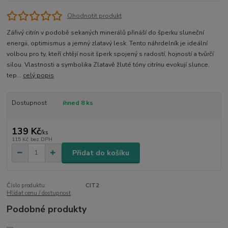
Ohodnotit produkt
Zářivý citrín v podobě sekaných minerálů přináší do šperku sluneční
energii, optimismus a jemný zlatavý lesk. Tento náhrdelník je ideální
volbou pro ty, kteří chtějí nosit šperk spojený s radostí, hojností a tvůrčí
silou. Vlastnosti a symbolika Zlatavě žluté tóny citrínu evokují slunce,
tep...
celý popis
Dostupnost
ihned 8 ks
139 Kč
/
ks
115 Kč
bez DPH
Přidat do košíku
Číslo produktu:
CIT2
Hlídat cenu / dostupnost
Podobné produkty