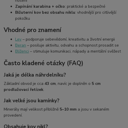
nošení
Zapínání karabina + očko
: praktické a bezpečné
Bižuterní kov bez obsahu niklu
: vhodnější pro citlivější
pokožku
Vhodné pro znamení
Lev
– podporuje sebevědomí, kreativitu a životní energii
Beran
– posiluje aktivitu, odvahu a schopnost prosadit se
Blíženci
– stimuluje komunikaci, nápady a mentální svěžest
Často kladené otázky (FAQ)
Jaká je délka náhrdelníku?
Základní obvod je cca
43 cm
, navíc je doplněn o
5 cm
prodlužovací řetízek
.
Jak velké jsou kamínky?
Minerály mají velikost přibližně
5–10 mm
a jsou v sekaném
provedení.
Obsahuje kov nikl?