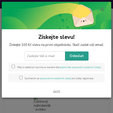
Svatovavřinecká sleva: 20 % s kódem
VAVRINEC20
0
ks
CZK
za
0 Kč
Menu
Získejte slevu!
Hledat
Získejte 100 Kč slevu na první objednávku. Stačí zadat váš email:
Úvod
Šperky z minerálů
Náhrdelníky
Citrínový náhrdelník krátký cca
Odeslat
45 cm
Citrínový náhrdelník krátký cca
Přeji si odebírat novinky e-mailem dle
podmínek zpracování osobních údajů
.
45 cm
Souhlasím se
zpracováním osobních údajů
pro účely registrace.
Zavřít