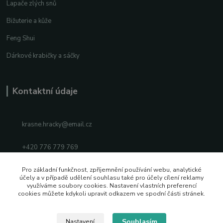
Lapače zlých snů
Bižuterie a kůže
Feng Shui
Dárkové krabičky a sáčky
Kontaktní údaje
krasne.hracky@email.cz
+420 776 779 769
Facebook
Pro základní funkčnost, zpříjemnění používání webu, analytické
účely a v případě udělení souhlasu také pro účely cílení reklamy
využíváme soubory cookies. Nastavení vlastních preferencí
Instagram
cookies můžete kdykoli upravit odkazem ve spodní části stránek.
Souhlasím
Nastavení