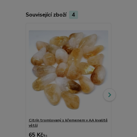
Související zboží
4
Citrín tromlovaný s křemenem v AA kvalitě
Larimar pravý
větší
65 Kč
299 Kč
/
ks
/
ks