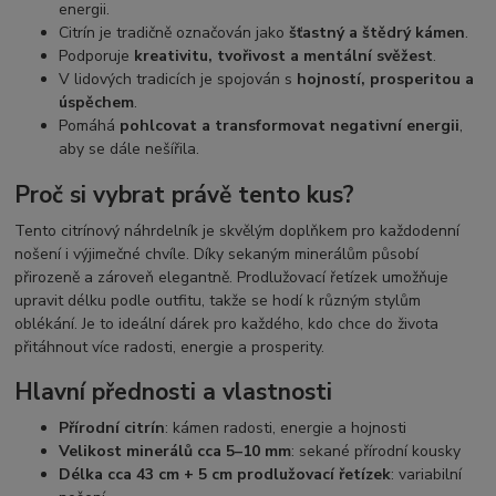
energii.
Citrín je tradičně označován jako
šťastný a štědrý kámen
.
Podporuje
kreativitu, tvořivost a mentální svěžest
.
V lidových tradicích je spojován s
hojností, prosperitou a
úspěchem
.
Pomáhá
pohlcovat a transformovat negativní energii
,
aby se dále nešířila.
Proč si vybrat právě tento kus?
Tento citrínový náhrdelník je skvělým doplňkem pro každodenní
nošení i výjimečné chvíle. Díky sekaným minerálům působí
přirozeně a zároveň elegantně. Prodlužovací řetízek umožňuje
upravit délku podle outfitu, takže se hodí k různým stylům
oblékání. Je to ideální dárek pro každého, kdo chce do života
přitáhnout více radosti, energie a prosperity.
Hlavní přednosti a vlastnosti
Přírodní citrín
: kámen radosti, energie a hojnosti
Velikost minerálů cca 5–10 mm
: sekané přírodní kousky
Délka cca 43 cm + 5 cm prodlužovací řetízek
: variabilní