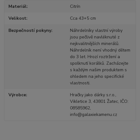
Materiál
Citrín
Velikost
Cca 43+5 cm
Bezpečností pokyny
Náhrdelníky vlastní výroby
jsou pečlivě navléknuté z
nejkvalitnějších minerálů.
Náhrdelník není vhodný dětem
do 3 let. Hrozí roztržení a
spolknutí korálků. Zacházejte
s každým našim produktem s
ohledem na jeho specifické
vlastnosti.
Výrobce
Hračky jako dárky s.r.o.,
Vikletice 3, 43801 Žatec, IČO:
08585962,
info@galaxiekamenu.cz