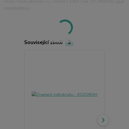
Výrobce: Hračky jako dárky s.r.o., Vikletice 3, 43801 Žatec, IČO: 08585962,
info@
galaxiekamenu.cz
Související zboží
3