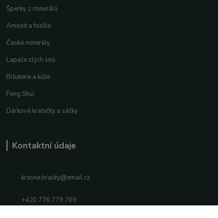
Šperky z minerálů
Amonit a fosílie
České minerály
Lapače zlých snů
Bižuterie a kůže
Feng Shui
Dárkové krabičky a sáčky
Kontaktní údaje
krasne.hracky@email.cz
+420 776 779 769