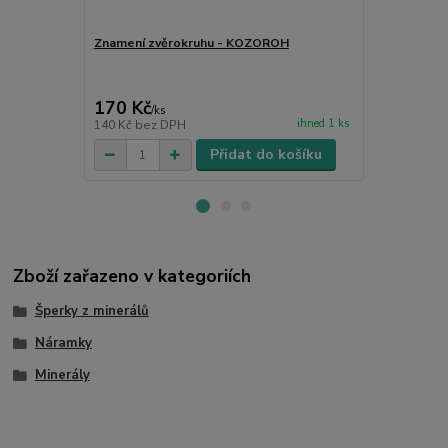
Znamení zvěrokruhu - KOZOROH
Růženínové 
kámen lásky,
170 Kč
149 Kč
/
ks
/
ks
ihned 1 ks
140 Kč
bez DPH
123 Kč
bez 
Přidat do košíku
Zboží zařazeno v kategoriích
Šperky z minerálů
Náramky
Minerály