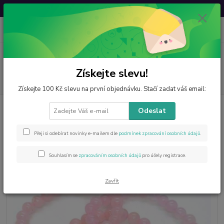
Svatovavřinecká sleva: 20 % s kódem
VAVRINEC20
0
ks
CZK
za
0 Kč
Menu
Získejte slevu!
Hledat
Získejte 100 Kč slevu na první objednávku. Stačí zadat váš email:
Úvod
Šperky z minerálů
Znamení zvěrokruhu náramek BLÍŽENCI
Odeslat
Znamení zvěrokruhu náramek
Přeji si odebírat novinky e-mailem dle
podmínek zpracování osobních údajů
.
BLÍŽENCI
Souhlasím se
zpracováním osobních údajů
pro účely registrace.
Zavřít