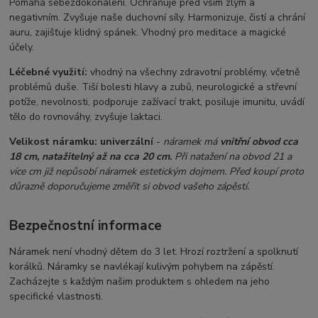
Pomáhá sebezdokonalení. Ochraňuje před vším zlým a
negativním. Zvyšuje naše duchovní síly. Harmonizuje, čistí a chrání
auru, zajišťuje klidný spánek. Vhodný pro meditace a magické
účely.
Léčebné využití:
vhodný na všechny zdravotní problémy, včetně
problémů duše. Tiší bolesti hlavy a zubů, neurologické a střevní
potíže, nevolnosti, podporuje zažívací trakt, posiluje imunitu, uvádí
tělo do rovnováhy, zvyšuje laktaci.
Velikost náramku:
univerzální
-
náramek má
vnitřní obvod cca
18 cm, natažitelný až na cca 20 cm.
Při natažení na obvod 21 a
více cm již nepůsobí náramek estetickým dojmem. Před
koupí proto
důrazně doporučujeme změřit si obvod vašeho zápěstí.
Bezpečnostní informace
Náramek není vhodný dětem do 3 let. Hrozí roztržení a spolknutí
korálků. Náramky se navlékají kulivým pohybem na zápěstí.
Zacházejte s každým našim produktem s ohledem na jeho
specifické vlastnosti.