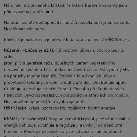
Náramek je z pukaného křištálu / některé barevné varianty jsou
přibarvovány / a růženínu.
Na přání lze dle dostupnosti minerálů navléknout i jinou variantu.
Navlékáme vše sami.
Přívěsek je bižuterní a je přesně k tomuto znamení ZVĚROKRUHU.
Růženín - Léčebné užití:
má pozitivní účinek u chorob ledvin,
srdce,
jater, plic a genitálií, též u důležitých center vegetativního
nervového systému. Léčí infekce močové trubice. Má výborný vliv
na poruchy plodnosti mužů. Odvádí z těla škodlivé látky a
přebytečné tekutiny. Je velmi vhodný pro děti. Odstraňuje apatii,
uklidňuje a posiluje srdeční činnost. Pomáhá při dlouhodobých
nemocích, psychosomatických poruchách a střevních chorobách.
Hojí popáleniny, puchýře a vyhlazuje pleť.
Užití:
láska, krása, uzdravování, trpělivost, životní energie
Křišťál
je nejúčinnější léčivý, universální krystal, jenž silně zesiluje
energii, pohlcuje, uvolňuje a reguluje ji a uvádí ji do absolutní
harmonie. Povzbuzuje psychiku, jasnozřivost a samostatnost.