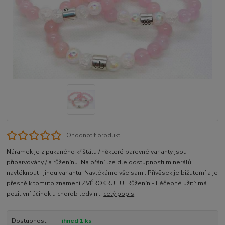
Ohodnotit produkt
Náramek je z pukaného křištálu / některé barevné varianty jsou
přibarvovány / a růženínu. Na přání lze dle dostupnosti minerálů
navléknout i jinou variantu. Navlékáme vše sami. Přívěsek je bižuterní a je
přesně k tomuto znamení ZVĚROKRUHU. Růženín - Léčebné užití: má
pozitivní účinek u chorob ledvin...
celý popis
Dostupnost
ihned 1 ks