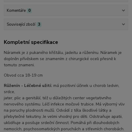
Komentáře
0
Související zboží
3
Kompletní specifikace
Náramek je z pukaného křištálu, jadeitu a růženínu. Náramek je
doplněn přívěskem se znamením z chirurgické oceli přesně k
tomuto znameni.
Obvod cca 18-19 cm
Růženín - Léčebné užití:
má pozitivní účinek u chorob ledvin,
srdce,
jater, plic a genitálií, též u důležitých center vegetativního
nervového systému. Léčí infekce močové trubice. Má výborný vliv
na poruchy plodnosti mužů. Odvádí z těla škodlivé látky a
přebytečné tekutiny. Je velmi vhodný pro děti. Odstraňuje apatii,
uklidňuje a posiluje srdeční činnost. Pomáhá při dlouhodobých
nemocích, psychosomatických poruchách a střevních chorobách.