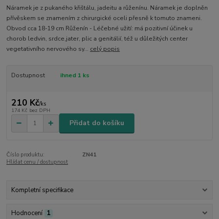
Náramek je z pukaného křištálu, jadeitu a růženínu. Náramek je doplněn
přívěskem se znamením z chirurgické oceli přesně k tomuto znameni.
Obvod cca 18-19 cm Růženín - Léčebné užití: má pozitivní účinek u
chorob ledvin, srdce,jater, plic a genitálií, též u důležitých center
vegetativního nervového sy...
celý popis
Dostupnost
ihned 1 ks
210 Kč
/
ks
174 Kč
bez DPH
Přidat do košíku
Číslo produktu:
ZN41
Hlídat cenu / dostupnost
Kompletní specifikace
Hodnocení
1