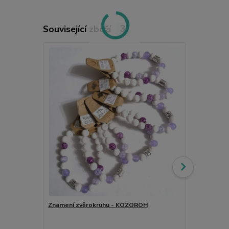
Související zboží
3
Znamení zvěrokruhu - KOZOROH
Růženínové 
kámen lásky,