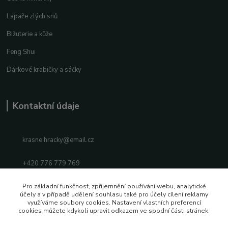
Lapače zlých snů
Bižuterie a kůže
Feng Shui
Dárkové krabičky a sáčky
Kontaktní údaje
krasne.hracky@email.cz
+420 776 779 769
Facebook
Pro základní funkčnost, zpříjemnění používání webu, analytické
účely a v případě udělení souhlasu také pro účely cílení reklamy
využíváme soubory cookies. Nastavení vlastních preferencí
Instagram
cookies můžete kdykoli upravit odkazem ve spodní části stránek.