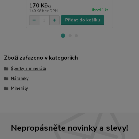
170 Kč
149 Kč
/
ks
/
ks
ihned 1 ks
140 Kč
bez DPH
123 Kč
bez 
Přidat do košíku
Zboží zařazeno v kategoriích
Šperky z minerálů
Náramky
Minerály
Nepropásněte novinky a slevy!