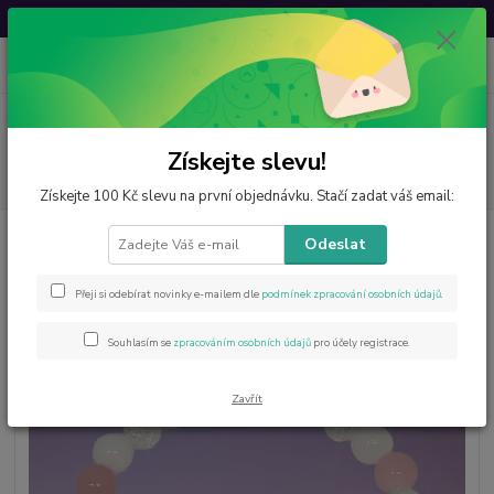
Svatovavřinecká sleva: 20 % s kódem
VAVRINEC20
0
ks
CZK
za
0 Kč
Menu
Získejte slevu!
Hledat
Získejte 100 Kč slevu na první objednávku. Stačí zadat váš email:
Úvod
Šperky z minerálů
Náramek znamení - RYBY
Odeslat
Náramek znamení - RYBY
Přeji si odebírat novinky e-mailem dle
podmínek zpracování osobních údajů
.
Souhlasím se
zpracováním osobních údajů
pro účely registrace.
Zavřít