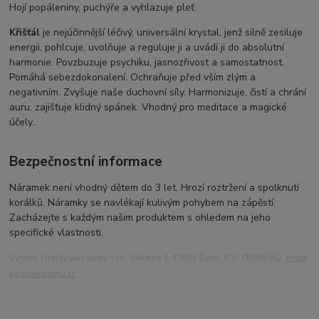
Hojí popáleniny, puchýře a vyhlazuje pleť.
Křišťál
je nejúčinnější léčivý, universální krystal, jenž silně zesiluje
energii, pohlcuje, uvolňuje a reguluje ji a uvádí ji do absolutní
harmonie. Povzbuzuje psychiku, jasnozřivost a samostatnost.
Pomáhá sebezdokonalení. Ochraňuje před vším zlým a
negativním. Zvyšuje naše duchovní síly. Harmonizuje, čistí a chrání
auru, zajišťuje klidný spánek. Vhodný pro meditace a magické
účely..
Bezpečnostní informace
Náramek není vhodný dětem do 3 let. Hrozí roztržení a spolknutí
korálků. Náramky se navlékají kulivým pohybem na zápěstí.
Zacházejte s každým našim produktem s ohledem na jeho
specifické vlastnosti.
Výrobce: Hračky jako dárky s.r.o., Vikletice 3, 43801 Žatec, IČO: 08585962,
info@
galaxiekamenu.cz