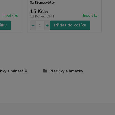
9x12cm,světlý
15 Kč
/
ks
ihned 4 ks
ihned 8 ks
12 Kč
bez DPH
šíku
Přidat do košíku
bky z minerálů
Placičky a hmatky