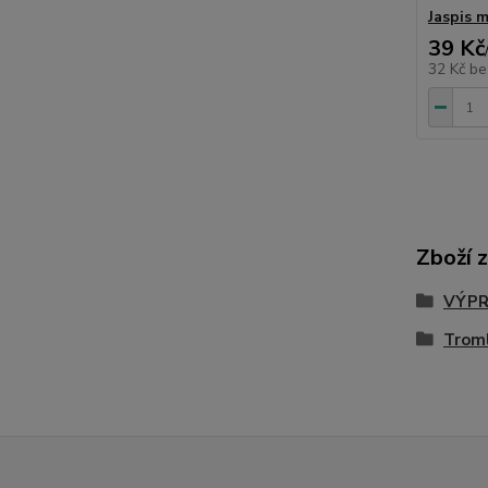
Jaspis 
39 Kč
32 Kč
be
Zboží 
VÝPR
Trom