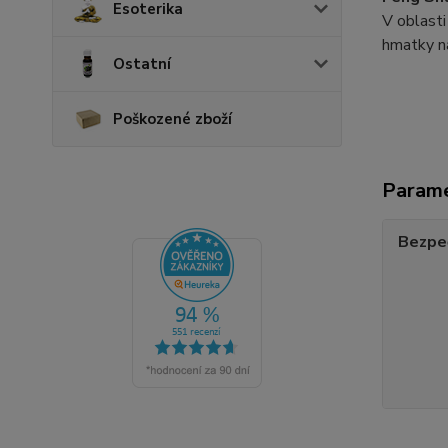
Esoterika
V oblasti
hmatky na
Ostatní
Poškozené zboží
Param
Bezpe