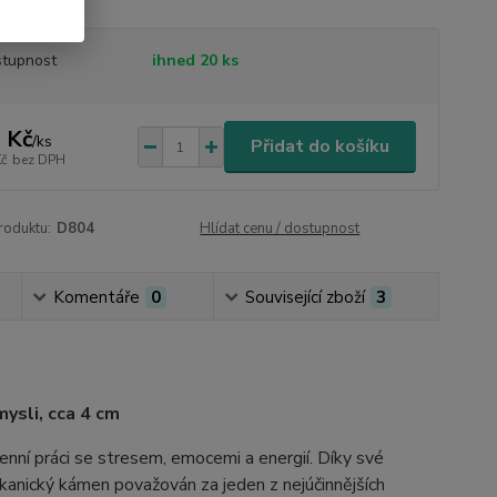
tupnost
ihned 20 ks
 Kč
/
ks
Přidat do košíku
Kč
bez DPH
roduktu:
D804
Hlídat cenu / dostupnost
Komentáře
0
Související zboží
3
ysli, cca 4 cm
nní práci se stresem, emocemi a energií. Díky své
lkanický kámen považován za jeden z nejúčinnějších