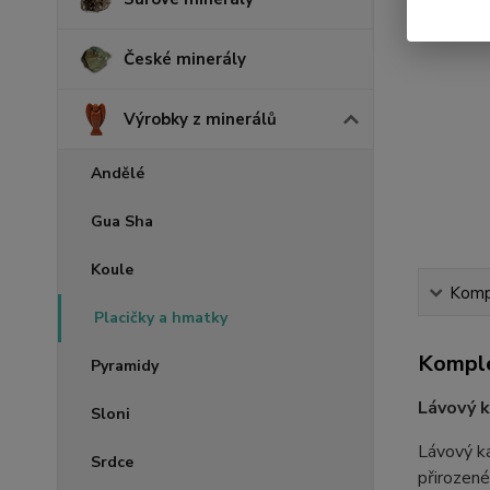
České minerály
Výrobky z minerálů
Andělé
Gua Sha
Koule
Kompl
Placičky a hmatky
Komple
Pyramidy
Lávový k
Sloni
Lávový ká
Srdce
přirozené