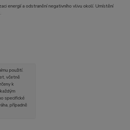
aci energií a odstranění negativního vlivu okolí. Umístění
.
ímu použití.
et, včetně
rčeny k
s každým
o specifické
 váha, případně