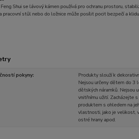
 Feng Shui se lávový kámen používá pro ochranu prostoru, stabiliz
 pracovní stůl nebo do ložnice může posílit pocit bezpečí a klidu
etry
čností pokyny
Produkty slouží k dekorativn
Nejsou určeny dětem do 3 l
dětských náramků. Nejsou u
vnitřnímu užití. Zacházejte 
produktem s ohledem na jeh
vlastnosti, jako je velikost,
ostré hrany apod.