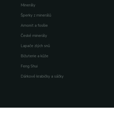
Minerály
Šperky z minerálů
Amonit a fosílie
České minerály
Lapače zlých snů
Bižuterie a kůže
Feng Shui
Dárkové krabičky a sáčky