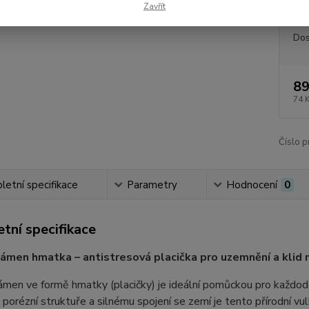
Zavřít
Dos
89
74 
Číslo p
etní specifikace
Parametry
Hodnocení
0
tní specifikace
ámen hmatka – antistresová placička pro uzemnění a klid m
men ve formě hmatky (placičky) je ideální pomůckou pro každode
 porézní struktuře a silnému spojení se zemí je tento přírodní vu