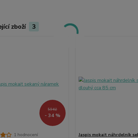
jící zboží
3
59 Kč
- 34 %
1 hodnocení
Jaspis mokait náhrdelník se