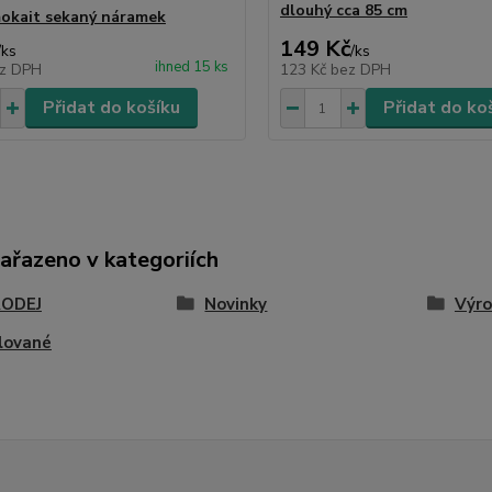
dlouhý cca 85 cm
mokait sekaný náramek
149 Kč
/
ks
/
ks
ihned 15 ks
z DPH
123 Kč
bez DPH
Přidat do košíku
Přidat do ko
zařazeno v kategoriích
ODEJ
Novinky
Výro
lované