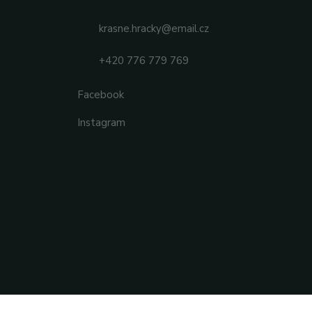
krasne.hracky@email.cz
+420 776 779 769
Facebook
Instagram