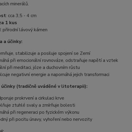
cích minerálů.
ost
: cca 3,5 - 4 cm
za 1 kus
d
: přírodní lávový kámen
a a účinky:
mňuje, stabilizuje a posiluje spojení se Zemí
áhá při emocionální rovnováze, odstraňuje napětí a vztek
ální při meditaci, józe a duchovním růstu
lcuje negativní energie a napomáhá jejich transformaci
účinky (tradičně uváděné v litoterapii):
poruje prokrvení a cirkulaci krve
lňuje ztuhlé svaly a zmírňuje bolesti
áhá při regeneraci po fyzickém výkonu
dný při pocitu únavy, vyhoření nebo nervozity
i: