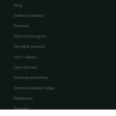
Blog
Dárkové poukazy
Recenze
Věrnostní program
Certifikát pravosti
Vše o nákupu
Ceny dopravy
Obchodní podmínky
Ochrana osobních údajů
Reklamace
Kontakty