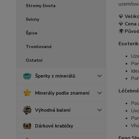
uzemňova
Stromy života
💎
Velik
Svícny
💎
Cena 
🌍
Půvo
Špice
Esoterik
Tromlované
Uze
Ostatní
Pom
Ide
Šperky z minerálů
Poh
Léčebné 
Minerály podle znamení
Pod
Výhodná balení
Uvo
Pom
Vho
Dárkové krabičky
Feng Shu