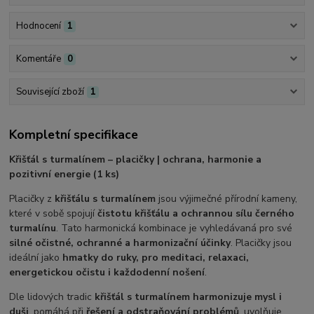
Hodnocení
1
Komentáře
0
Související zboží
1
Kompletní specifikace
Křišťál s turmalínem – placičky | ochrana, harmonie a
pozitivní energie (1 ks)
Placičky z
křišťálu s turmalínem
jsou výjimečné přírodní kameny,
které v sobě spojují
čistotu křišťálu a ochrannou sílu černého
turmalínu
. Tato harmonická kombinace je vyhledávaná pro své
silné očistné, ochranné a harmonizační účinky
. Placičky jsou
ideální jako
hmatky do ruky, pro meditaci, relaxaci,
energetickou očistu i každodenní nošení
.
Dle lidových tradic
křišťál s turmalínem harmonizuje mysl i
duši
, pomáhá při
řešení a odstraňování problémů
, uvolňuje