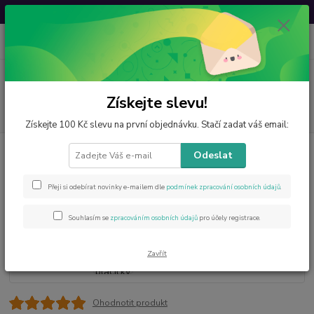
Svatovavřinecká sleva: 20 % s kódem
VAVRINEC20
0
ks
CZK
za
0 Kč
Menu
Získejte slevu!
Hledat
Získejte 100 Kč slevu na první objednávku. Stačí zadat váš email:
Úvod
Minerály od A do Z
Křišťál
Křišťál s turmalínem, placičky
Odeslat
Křišťál s turmalínem, placičky
Přeji si odebírat novinky e-mailem dle
podmínek zpracování osobních údajů
.
Souhlasím se
zpracováním osobních údajů
pro účely registrace.
Zavřít
Ohodnotit produkt