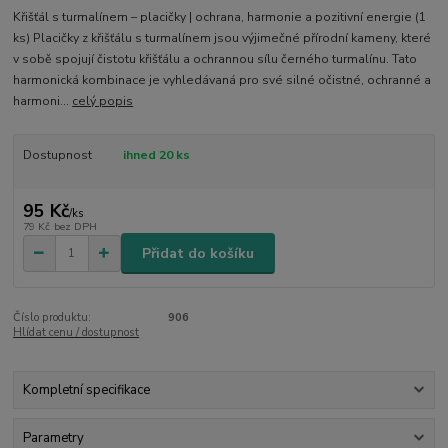
Křišťál s turmalínem – placičky | ochrana, harmonie a pozitivní energie (1
ks) Placičky z křišťálu s turmalínem jsou výjimečné přírodní kameny, které
v sobě spojují čistotu křišťálu a ochrannou sílu černého turmalínu. Tato
harmonická kombinace je vyhledávaná pro své silné očistné, ochranné a
harmoni...
celý popis
Dostupnost
ihned 20 ks
95 Kč
/
ks
79 Kč
bez DPH
Přidat do košíku
Číslo produktu:
906
Hlídat cenu / dostupnost
Kompletní specifikace
Parametry