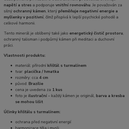
napětí a stres
a podporuje
vnitřní rovnováhu
. Je považován za
silný
ochranný kámen
, který
přeměňuje negativní energie a
myšlenky v pozitivní
, čímž přispívá k lepší psychické pohodě a
celkové harmonii.
Tento minerál je oblíbený také jako
energetický čistič prostoru
,
ochranný talisman i podpůrný kámen při meditaci a duchovní
práci.
Vlastnosti produktu:
materiál: přírodní
křišťál s turmalínem
tvar:
placička / hmatka
rozměry: cca
4 cm
původ:
Brazílie
cena je uvedena za
1 kus
foto je
ilustrační
– každý kámen je originál,
barva a kresba
se mohou lišit
Účinky křišťálu s turmalínem:
ochrana před negativní energií
harmonizace těla i mysli