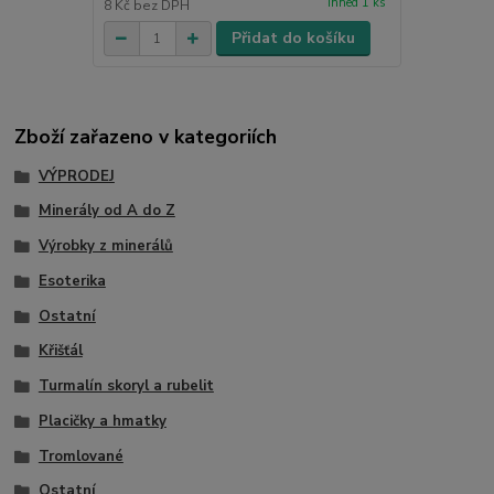
ihned 1 ks
8 Kč
bez DPH
Přidat do košíku
Zboží zařazeno v kategoriích
VÝPRODEJ
Minerály od A do Z
Výrobky z minerálů
Esoterika
Ostatní
Křišťál
Turmalín skoryl a rubelit
Placičky a hmatky
Tromlované
Ostatní