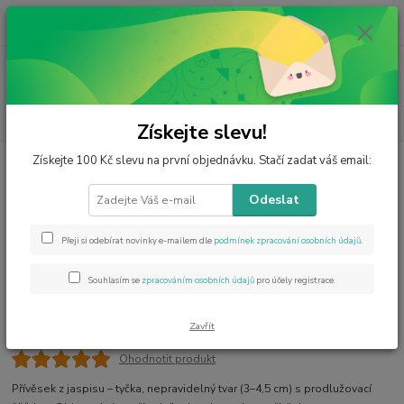
0
ks
CZK
za
0 Kč
Menu
Hledat
Získejte slevu!
Získejte 100 Kč slevu na první objednávku. Stačí zadat váš email:
Úvod
Minerály od A do Z
Jaspis
Jaspis přívěsek tyčka
Jaspis přívěsek tyčka
Odeslat
Přeji si odebírat novinky e-mailem dle
podmínek zpracování osobních údajů
.
Souhlasím se
zpracováním osobních údajů
pro účely registrace.
Zavřít
Ohodnotit produkt
Přívěsek z jaspisu – tyčka, nepravidelný tvar (3–4,5 cm) s prodlužovací