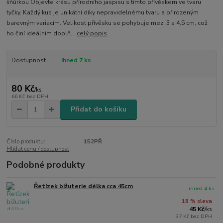
šňůrkou Objevte krásu přírodního jaspisu s tímto přívěskem ve tvaru
tyčky. Každý kus je unikátní díky nepravidelnému tvaru a přirozeným
barevným variacím. Velikost přívěsku se pohybuje mezi 3 a 4,5 cm, což
ho činí ideálním doplň...
celý popis
Dostupnost
ihned 7 ks
80 Kč
/
ks
66 Kč
bez DPH
Přidat do košíku
Číslo produktu:
152PŘ
Hlídat cenu / dostupnost
Podobné produkty
Řetízek bižuterie délka cca 45cm
ihned 4 ks
18 % sleva
45 Kč
/
ks
37 Kč
bez DPH