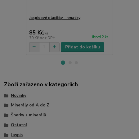
Jaspisové placičky - hmatky
Vánoční dárk
85 Kč
20 Kč
/
ks
/
ks
ihned 2 ks
70 Kč
bez DPH
17 Kč
bez D
Přidat do košíku
Zboží zařazeno v kategoriích
Novinky
Minerály od A do Z
Šperky z minerálů
Ostatní
Jaspis