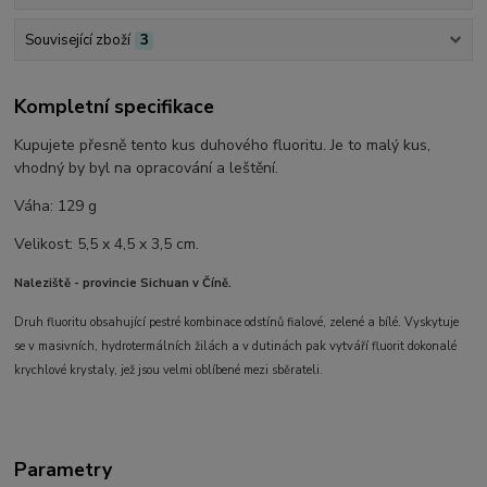
Související zboží
3
Kompletní specifikace
Kupujete přesně tento kus duhového fluoritu. Je to malý kus,
vhodný by byl na opracování a leštění.
Váha: 129 g
Velikost: 5,5 x 4,5 x 3,5 cm.
Naleziště - provincie Sichuan v Číně.
Druh fluoritu obsahující pestré kombinace odstínů fialové, zelené a bílé. Vyskytuje
se v masivních, hydrotermálních žilách a v dutinách pak vytváří fluorit dokonalé
krychlové krystaly, jež jsou velmi oblíbené mezi sběrateli.
Parametry