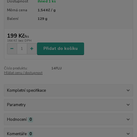
Dostupnost
ihned 1 ks
Měrná cena
1,54 Kč / g
Balení
129 g
199 Kč
/
ks
164 Kč
bez DPH
Přidat do košíku
Číslo produktu:
14FLU
Hlídat cenu / dostupnost
Kompletní specifikace
Parametry
Hodnocení
0
Komentáře
0