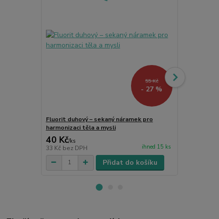
55 Kč
- 27 %
Fluorit duhový – sekaný náramek pro
Fluoritový n
harmonizaci těla a mysli
krystal pro
40 Kč
110 Kč
/
ks
/
ks
ihned 15 ks
33 Kč
bez DPH
91 Kč
bez D
Přidat do košíku