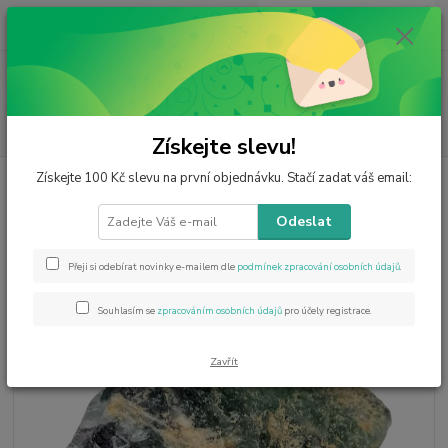
0
ks
CZK
za
0 Kč
Menu
Hledat
Získejte slevu!
Získejte 100 Kč slevu na první objednávku. Stačí zadat váš email:
Úvod
Minerály od A do Z
Fluorit
Fluorit surový, přírodní, malý 129 g
Fluorit surový, přírodní, malý 129
Odeslat
g
Přeji si odebírat novinky e-mailem dle
podmínek zpracování osobních údajů
.
Souhlasím se
zpracováním osobních údajů
pro účely registrace.
Zavřít