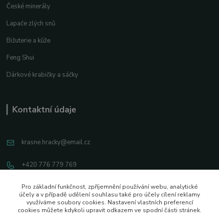
České minerály
Lapače zlých snů
Bižuterie a kůže
Feng Shui
Dárkové krabičky a sáčky
Kontaktní údaje
krasne.hracky@email.cz
+420 776 779 769
Facebook
Pro základní funkčnost, zpříjemnění používání webu, analytické
účely a v případě udělení souhlasu také pro účely cílení reklamy
využíváme soubory cookies. Nastavení vlastních preferencí
Instagram
cookies můžete kdykoli upravit odkazem ve spodní části stránek.