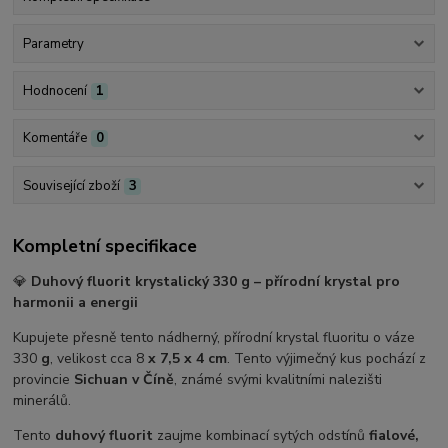
Parametry
Hodnocení
1
Komentáře
0
Související zboží
3
Kompletní specifikace
💎
Duhový fluorit krystalický 330 g – přírodní krystal pro
harmonii a energii
Kupujete přesně tento nádherný, přírodní krystal fluoritu o váze
330
g
, velikost cca 8
x 7,5 x 4 cm
. Tento výjimečný kus pochází z
provincie
Sichuan v Číně
, známé svými kvalitními nalezišti
minerálů.
Tento
duhový fluorit
zaujme kombinací sytých odstínů
fialové,