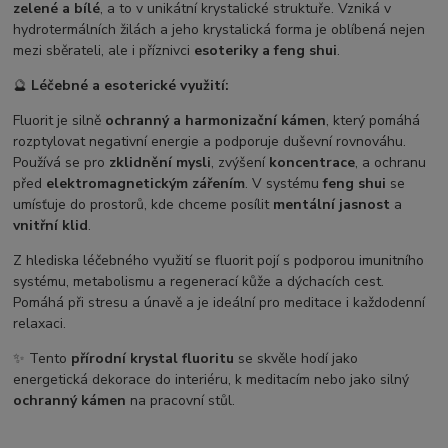
zelené a bílé
, a to v unikátní krystalické struktuře. Vzniká v
hydrotermálních žilách a jeho krystalická forma je oblíbená nejen
mezi sběrateli, ale i příznivci
esoteriky a feng shui
.
🔮
Léčebné a esoterické využití:
Fluorit je silně
ochranný a harmonizační kámen
, který pomáhá
rozptylovat negativní energie a podporuje duševní rovnováhu.
Používá se pro
zklidnění mysli
, zvýšení
koncentrace
, a ochranu
před
elektromagnetickým zářením
. V systému
feng shui
se
umísťuje do prostorů, kde chceme posílit
mentální jasnost
a
vnitřní klid
.
Z hlediska léčebného využití se fluorit pojí s podporou imunitního
systému, metabolismu a regenerací kůže a dýchacích cest.
Pomáhá při stresu a únavě a je ideální pro meditace i každodenní
relaxaci.
✨ Tento
přírodní krystal fluoritu
se skvěle hodí jako
energetická dekorace do interiéru, k meditacím nebo jako silný
ochranný kámen
na pracovní stůl.