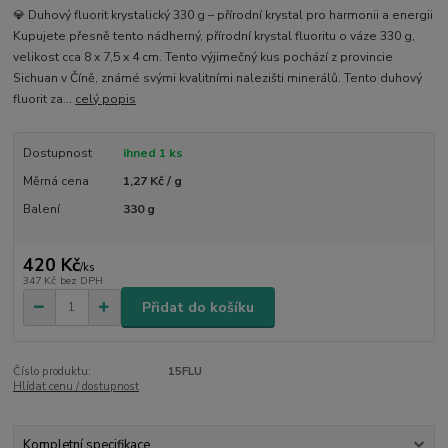
💎 Duhový fluorit krystalický 330 g – přírodní krystal pro harmonii a energii
Kupujete přesně tento nádherný, přírodní krystal fluoritu o váze 330 g,
velikost cca 8 x 7,5 x 4 cm. Tento výjimečný kus pochází z provincie
Sichuan v Číně, známé svými kvalitními nalezišti minerálů. Tento duhový
fluorit za...
celý popis
Dostupnost
ihned 1 ks
Měrná cena
1,27 Kč / g
Balení
330 g
420 Kč
/
ks
347 Kč
bez DPH
Přidat do košíku
Číslo produktu:
15FLU
Hlídat cenu / dostupnost
Kompletní specifikace