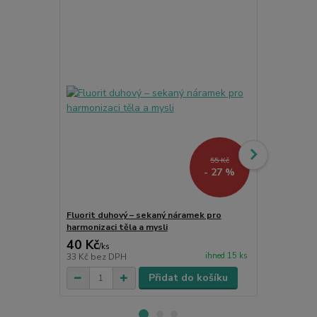
55 Kč
- 27 %
Fluorit duhový – sekaný náramek pro
Fluoritový n
harmonizaci těla a mysli
krystal pro
40 Kč
110 Kč
/
ks
/
ks
ihned 15 ks
33 Kč
bez DPH
91 Kč
bez D
Přidat do košíku