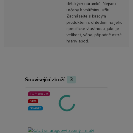
dětských náramků. Nejsou
určeny k vnitřnímu užití.
Zacházejte s každým
produktem s ohledem na jeho
specifické vlastnosti, jako je
velikost, váha, případně ostré
hrany apod.
Související zboží
3
TOP produkt
TOP produkt
Akce
Akce
Novinka
Novinka