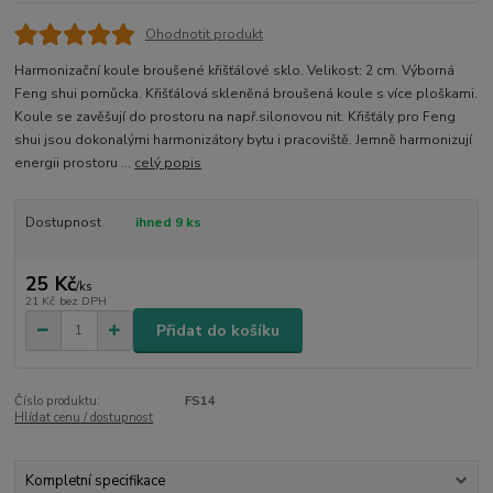
Ohodnotit produkt
Harmonizační koule broušené křišťálové sklo. Velikost: 2 cm. Výborná
Feng shui pomůcka. Křišťálová skleněná broušená koule s více ploškami.
Koule se zavěšují do prostoru na např.silonovou nit. Křišťály pro Feng
shui jsou dokonalými harmonizátory bytu i pracoviště. Jemně harmonizují
energii prostoru ...
celý popis
Dostupnost
ihned 9 ks
25 Kč
/
ks
21 Kč
bez DPH
Přidat do košíku
Číslo produktu:
FS14
Hlídat cenu / dostupnost
Kompletní specifikace