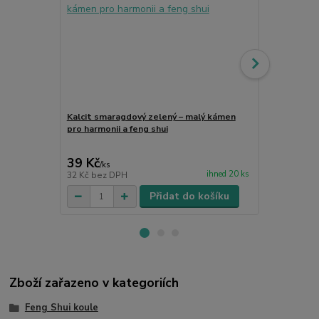
Kalcit smaragdový zelený – malý kámen
pro harmonii a feng shui
Tradiční číns
Feng Shui ta
39 Kč
15 Kč
/
ks
/
ks
ihned 20 ks
32 Kč
bez DPH
12 Kč
bez D
Přidat do košíku
Zboží zařazeno v kategoriích
Feng Shui koule