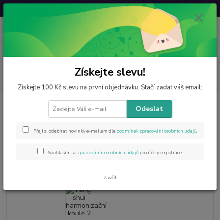
Svatovavřinecká sleva: 20 % s kódem
VAVRINEC20
0
ks
CZK
za
0 Kč
Menu
Získejte slevu!
Hledat
Získejte 100 Kč slevu na první objednávku. Stačí zadat váš email:
Úvod
Esoterika
Feng Shui koule
Feng shui harmonizační koule 2 cm,
Odeslat
růžová
Feng shui harmonizační koule 2
Přeji si odebírat novinky e-mailem dle
podmínek zpracování osobních údajů
.
cm, růžová
Souhlasím se
zpracováním osobních údajů
pro účely registrace.
Zavřít