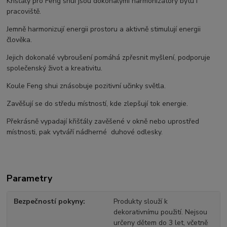
Křišťály pro Feng shui jsou dokonalými harmonizátory bytu i
pracoviště.
Jemně harmonizují energii prostoru a aktivně stimulují energii
člověka.
Jejich dokonalé vybroušení pomáhá zpřesnit myšlení, podporuje
společenský život a kreativitu.
Koule Feng shui znásobuje pozitivní učinky světla.
Zavěšují se do středu místností, kde zlepšují tok energie.
Překrásně vypadají křišťály zavěšené v okně nebo uprostřed
místnosti, pak vytváří nádherné duhové odlesky.
Parametry
Bezpečností pokyny
Produkty slouží k
dekorativnímu použití. Nejsou
určeny dětem do 3 let, včetně