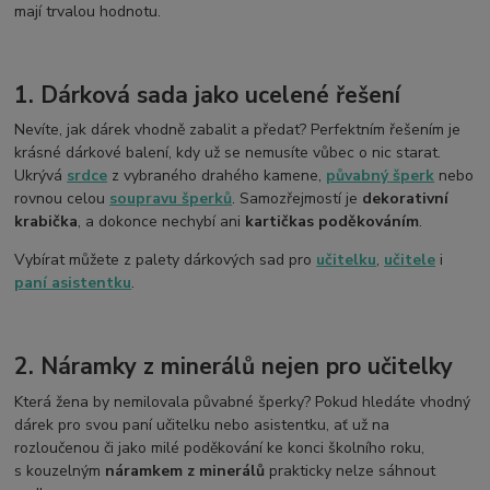
mají trvalou hodnotu.
1. Dárková sada jako ucelené řešení
Nevíte, jak dárek vhodně zabalit a předat? Perfektním řešením je
krásné dárkové balení, kdy už se nemusíte vůbec o nic starat.
Ukrývá
srdce
z vybraného drahého kamene,
půvabný šperk
nebo
rovnou celou
soupravu šperků
. Samozřejmostí je
dekorativní
krabička
, a dokonce nechybí ani
kartička
s poděkováním
.
Vybírat můžete z palety dárkových sad pro
učitelku
,
učitele
i
paní asistentku
.
2. Náramky z minerálů nejen pro učitelky
Která žena by nemilovala půvabné šperky? Pokud hledáte vhodný
dárek pro svou paní učitelku nebo asistentku, ať už na
rozloučenou či jako milé poděkování ke konci školního roku,
s kouzelným
náramkem z minerálů
prakticky nelze sáhnout