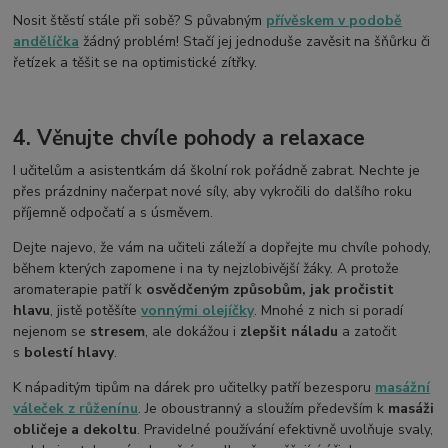
Nosit štěstí stále při sobě? S půvabným
přívěskem v podobě
andělíčka
žádný problém! Stačí jej jednoduše zavěsit na šňůrku či
řetízek a těšit se na optimistické zítřky.
4. Věnujte chvíle pohody a relaxace
I učitelům a asistentkám dá školní rok pořádně zabrat. Nechte je
přes prázdniny načerpat nové síly, aby vykročili do dalšího roku
příjemně odpočatí a s úsměvem.
Dejte najevo, že vám na učiteli záleží a dopřejte mu chvíle pohody,
během kterých zapomene i na ty nejzlobivější žáky. A protože
aromaterapie patří k
osvědčeným způsobům, jak pročistit
hlavu
, jistě potěšíte
vonnými olejíčky
. Mnohé z nich si poradí
nejenom se
stresem
, ale dokážou i
zlepšit náladu
a zatočit
s
bolestí hlavy
.
K nápaditým tipům na dárek pro učitelky patří bezesporu
masážní
váleček z růženínu
. Je oboustranný a sloužím především k
masáži
obličeje a dekoltu
. Pravidelné používání efektivně uvolňuje svaly,