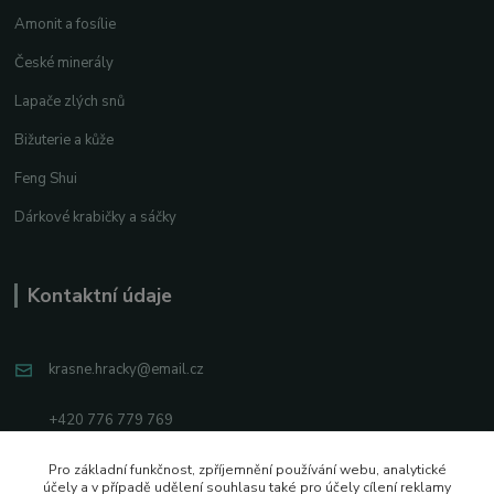
Amonit a fosílie
České minerály
Lapače zlých snů
Bižuterie a kůže
Feng Shui
Dárkové krabičky a sáčky
Kontaktní údaje
krasne.hracky@email.cz
+420 776 779 769
Facebook
Pro základní funkčnost, zpříjemnění používání webu, analytické
účely a v případě udělení souhlasu také pro účely cílení reklamy