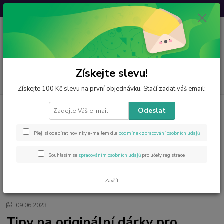
Svatovavřinecká sleva: 20 % s kódem
VAVRINEC20
0
ks
CZK
za
0 Kč
Menu
Získejte slevu!
Hledat
Získejte 100 Kč slevu na první objednávku. Stačí zadat váš email:
Odeslat
Kategorie blogu
Přeji si odebírat novinky e-mailem dle
podmínek zpracování osobních údajů
.
Štítky blogu
Souhlasím se
zpracováním osobních údajů
pro účely registrace.
Zavřít
Úvod
Blog
Tipy na originální dárky pro učitele ke konci školního roku
09
.
06
.
2023
Tipy na originální dárky pro