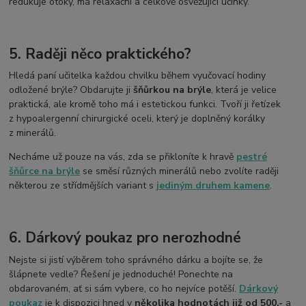
redukuje otoky, má relaxační a celkově osvěžující účinky.
5. Raději něco praktického?
Hledá paní učitelka každou chvilku během vyučovací hodiny
odložené brýle? Obdarujte ji
šňůrkou na brýle
, která je velice
praktická, ale kromě toho má i estetickou funkci. Tvoří ji řetízek
z hypoalergenní chirurgické oceli, který je doplněný korálky
z minerálů.
Necháme už pouze na vás, zda se přikloníte k hravě
pestré
šňůrce na brýle
se směsí různých minerálů nebo zvolíte raději
některou ze střídmějších variant s
jediným druhem kamene
.
6. Dárkový poukaz pro nerozhodné
Nejste si jistí výběrem toho správného dárku a bojíte se, že
šlápnete vedle? Řešení je jednoduché! Ponechte na
obdarovaném, ať si sám vybere, co ho nejvíce potěší.
Dárkový
poukaz
je k dispozici hned v
několika hodnotách již od 500,-
a