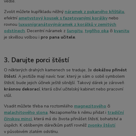
vedle.
Zvolit můžete kupříkladu něžný
náramek z pukaného křišťálu
,
efektní
ametystový kousek s fazetovanými korálky
nebo
rovnou
luxusní
granátový
náramek z korálků v zemitých
odstínech
. Decentní náramek z
šungitu
,
tygřího oka
či
kyanitu
je skvělou volbou i
pro pana učitele
.
3. Darujte porci štěstí
O některých drahých kamenech se traduje, že
dokážou přinést
štěstí
. A jestliže mají navíc tvar, který je sám o sobě symbolem
štěstí, bude jejich účinek ještě silnější. Takový dárek je zároveň
krásnou dekorací
, která oživí učitelský kabinet nebo pracovní
stůl.
Vsadit můžete třeba na roztomilého
magnezitového
či
malachitového slona
. Nezapomeňte k němu přidat i
tradiční
čínskou minci
, která má do života přinášet štěstí, bohatství a
úspěch. K oblíbeným dárečkům patří rovněž
zvonky štěstí
v působivém zlatém odstínu.